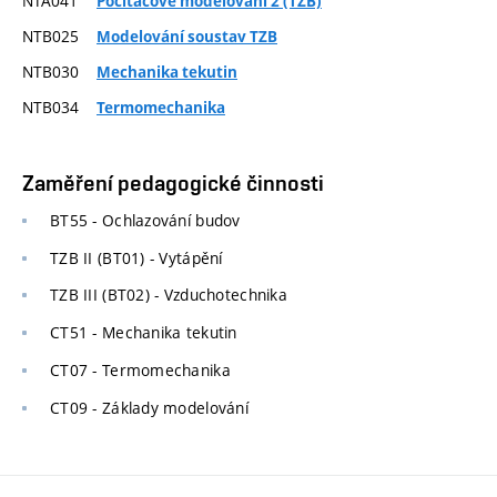
NTA041
Počítačové modelování 2 (TZB)
NTB025
Modelování soustav TZB
NTB030
Mechanika tekutin
NTB034
Termomechanika
Zaměření pedagogické činnosti
BT55 - Ochlazování budov
TZB II (BT01) - Vytápění
TZB III (BT02) - Vzduchotechnika
CT51 - Mechanika tekutin
CT07 - Termomechanika
CT09 - Základy modelování