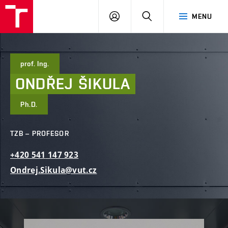
FAST
PŘIHLÁSIT
HLEDAT
MENU
VUT
SE
Brno
prof. Ing.
ONDŘEJ
ŠIKULA
Ph.D.
TZB – PROFESOR
+420
541
147
923
Ondrej.Sikula@vut.cz