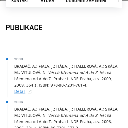
KONTAKT
VÝUKA
ODBORNÉ ZAMĚŘENÍ
PRO
PUBLIKACE
2009
BRADÁČ, A.; FIALA, J.; HÁBA, J.; HALLEROVÁ, A.; SKÁLA,
M.; VITULOVÁ, N.
Věcná břemena od A do Z.
Věcná
břemena od A do Z. Praha: LINDE Praha, a.s. 2009,
2009. 364 s. ISBN: 978-80-7201-761-4.
Detail
2006
BRADÁČ, A.; FIALA, J.; HÁBA, J.; HALLEROVÁ, A.; SKÁLA,
M.; VITULOVÁ, N.
Věcná břemena od A do Z.
Věcná
břemena od A do Z. Praha: LINDE Praha, a.s. 2006,
2006. 331 s. ISBN: 80-7201-572-9.