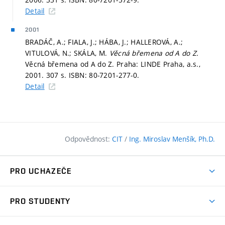
Detail
2001
BRADÁČ, A.; FIALA, J.; HÁBA, J.; HALLEROVÁ, A.;
VITULOVÁ, N.; SKÁLA, M.
Věcná břemena od A do Z.
Věcná břemena od A do Z. Praha: LINDE Praha, a.s.,
2001. 307 s. ISBN: 80-7201-277-0.
Detail
Odpovědnost:
CIT
/
Ing. Miroslav Menšík, Ph.D.
PRO UCHAZEČE
Pojďte na FAST
PRO STUDENTY
Nabídka programů
Časový plán studia