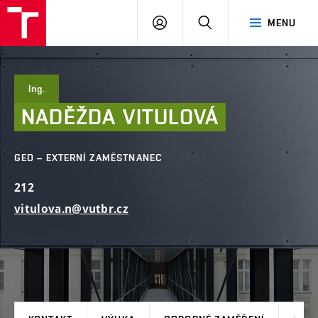
FAST
PŘIHLÁSIT
HLEDAT
MENU
VUT
SE
Brno
Ing.
NADĚŽDA
VITULOVÁ
GED – EXTERNÍ ZAMĚSTNANEC
212
vitulova.n@vutbr.cz