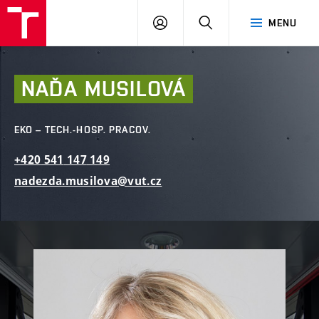
FAST
PŘIHLÁSIT
HLEDAT
MENU
VUT
SE
Brno
NAĎA
MUSILOVÁ
EKO – TECH.-HOSP. PRACOV.
+420
541
147
149
nadezda.musilova@vut.cz