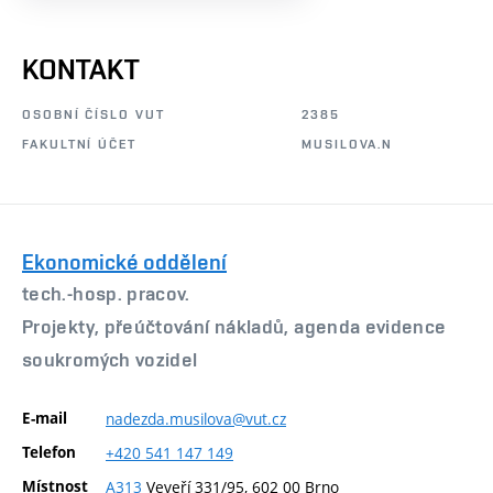
KONTAKT
OSOBNÍ ČÍSLO VUT
2385
FAKULTNÍ ÚČET
MUSILOVA.N
Ekonomické oddělení
tech.-hosp. pracov.
Projekty, přeúčtování nákladů, agenda evidence
soukromých vozidel
E-mail
nadezda.musilova@vut.cz
Telefon
+420
541
147
149
Místnost
A313
Veveří 331/95, 602 00 Brno