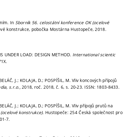
ením. In
Sborník 56. celostátní konference OK (ocelové
ové konstrukce, pobočka Mostárna Hustopeče, 2018.
MNS UNDER LOAD: DESIGN METHOD.
International scientic
71X.
BELÁČ, J.; KOLAJA, D.; POSPÍŠIL, M. Vliv koncových přípojů
ia, s.r.o.,
2018, roč. 2018, č. 6,
s. 20-23.
ISSN: 1803-8433.
ELÁČ, J.; KOLAJA, D.; POSPÍŠIL, M. Vliv přípojů prutů na
 (ocelové konstrukce).
Hustopeče: 254 Česká společnost pro
01-7.