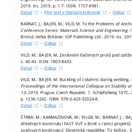
2019. iss. 2019,
p. 1-7.
ISSN: 1757-8981.
Detail
Plný text v Digitální knihovně
Odkaz
BARNAT, J.; BAJER, M.; VILD, M. To the Problems of Anc
Conference Series: Materials Science and Engineering.
Bristol, Velká Británie: IOP Publishing Ltd., 2019. iss. 20
Detail
Odkaz
VILD, M.; BAJER, M. Zesilování tlačených prutů pod zatíž
s. 40-43.
ISSN: 1803-8433.
Detail
Odkaz
VILD, M.; BAJER, M. Buckling of columns during welding.
Proceedings of the International Colloquia on Stability a
13, 2019, Prague, Czech Republic.
1. Schipholweg 107C, 
p. 1236-1242.
ISBN: 978-0-429-32024-8.
Detail
Odkaz
ŠTRBA, M.; KARMAZÍNOVÁ, M.; PILGR, M.; BARNAT, J.; BAJ
dřevěných konstrukcí FAST VUT v Brně v rámci projektů
oceľových konštrukcií.
Slovenská republika: TU Košice , 