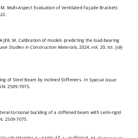
M. Multi-Aspect Evaluation of Ventilated Façade Brackets
-22.
BAJER, M. Calibration of models predicting the load-bearing
ase Studies in Construction Materials,
2024, vol. 20, iss. July
ng of Steel Beam by Inclined Stiffeners. In
Special issue:
SN: 2509-7075.
teral-torsional buckling of a stiffened beam with semi-rigid
N: 2509-7075.