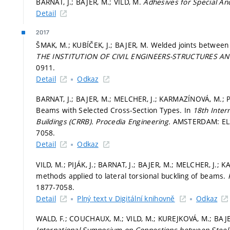
BARNAT, J.; BAJER, M.; VILD, M.
Adhesives for Special An
Detail
2017
ŠMAK, M.; KUBÍČEK, J.; BAJER, M. Welded joints between
THE INSTITUTION OF CIVIL ENGINEERS-STRUCTURES A
0911.
Detail
Odkaz
BARNAT, J.; BAJER, M.; MELCHER, J.; KARMAZÍNOVÁ, M.; PIJ
Beams with Selected Cross-Section Types. In
18th Inter
Buildings (CRRB).
Procedia Engineering.
AMSTERDAM: ELSE
7058.
Detail
Odkaz
VILD, M.; PIJÁK, J.; BARNAT, J.; BAJER, M.; MELCHER, J.
methods applied to lateral torsional buckling of beams.
1877-7058.
Detail
Plný text v Digitální knihovně
Odkaz
WALD, F.; COUCHAUX, M.; VILD, M.; KUREJKOVÁ, M.; BAJE
International Symposium on Connections between Steel