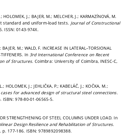
; HOLOMEK, J.; BAJER, M.; MELCHER, J.; KARMAZÍNOVÁ, M.
nt standard and uniform-load tests.
Journal of Constructional
15.
ISSN: 0143-974X.
 L.; BAJER, M.; WALD, F. INCREASE IN LATERAL–TORSIONAL
TIFFENERS. In
3rd International Conference on Recent
ion of Structures.
Coimbra: University of Coimbra, INESC‐C,
L.; HOLOMEK, J.; JEHLIČKA, P.; KABELÁČ, J.; KOČKA, M.;
ases for advanced design of structural steel connections.
p. ISBN: 978-80-01-06565-5.
S FOR STRENGTHENING OF STEEL COLUMNS UNDER LOAD. In
inear Design Resilience and Rehabilitation of Structures.
9.
p. 177-186.
ISBN: 9789892098388.