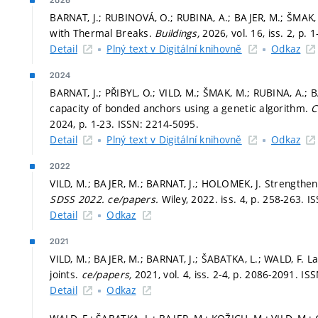
2026
BARNAT, J.; RUBINOVÁ, O.; RUBINA, A.; BAJER, M.; ŠMAK, 
with Thermal Breaks.
Buildings,
2026, vol. 16, iss. 2,
p. 1
Detail
Plný text v Digitální knihovně
Odkaz
2024
BARNAT, J.; PŘIBYL, O.; VILD, M.; ŠMAK, M.; RUBINA, A.; 
capacity of bonded anchors using a genetic algorithm.
C
2024,
p. 1-23.
ISSN: 2214-5095.
Detail
Plný text v Digitální knihovně
Odkaz
2022
VILD, M.; BAJER, M.; BARNAT, J.; HOLOMEK, J. Strengtheni
SDSS 2022.
ce/papers.
Wiley, 2022. iss. 4,
p. 258-263.
IS
Detail
Odkaz
2021
VILD, M.; BAJER, M.; BARNAT, J.; ŠABATKA, L.; WALD, F. La
joints.
ce/papers,
2021, vol. 4, iss. 2-4,
p. 2086-2091.
ISS
Detail
Odkaz