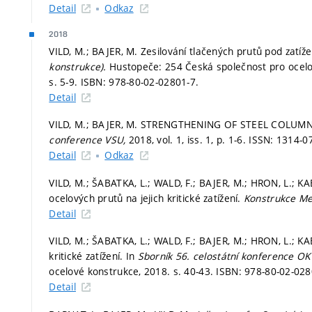
Detail
Odkaz
2018
VILD, M.; BAJER, M. Zesilování tlačených prutů pod zatíž
konstrukce).
Hustopeče: 254 Česká společnost pro ocel
s. 5-9.
ISBN: 978-80-02-02801-7.
Detail
VILD, M.; BAJER, M. STRENGTHENING OF STEEL COLU
conference VSU,
2018, vol. 1, iss. 1,
p. 1-6.
ISSN: 1314-0
Detail
Odkaz
VILD, M.; ŠABATKA, L.; WALD, F.; BAJER, M.; HRON, L.; KA
ocelových prutů na jejich kritické zatížení.
Konstrukce Med
Detail
VILD, M.; ŠABATKA, L.; WALD, F.; BAJER, M.; HRON, L.; KAB
kritické zatížení. In
Sborník 56. celostátní konference OK
ocelové konstrukce, 2018.
s. 40-43.
ISBN: 978-80-02-028
Detail