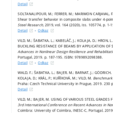
Detail
SOLTANALIPOUR, M.; FERRER, M.; MARIMON CARJAVAL, F.
Shear transfer behavior in composite slabs under 4-poi
Steel Research,
2019, vol. 164 (2020), iss. 105774,
p. 1-
Detail
Odkaz
VILD, M.; ŠABATKA, L.; KABELÁČ, J.; KOLAJA, D.; HRON,
BUCKLING RESISTANCE OF BEAMS BY APPLICATION OF S
Advances in Nonlinear Design Resilience and Rehabilitat
Portugal, 2019.
p. 187-195.
ISBN: 9789892098388.
Detail
Odkaz
WALD, F.; ŠABATKA, L.; BAJER, M.; BARNAT, J.; GÖDRICH, 
KOLAJA, D.; KRÁL, P.; KUŘÍKOVÁ, M.; VILD, M.
Benchmark c
Praha: Czech Technical University in Prague, 2019. 230 
Detail
VILD, M.; BAJER, M. USING OF VARIOUS STEEL GRADE
3rd International Conference on Recent Advances in Nonl
Coimbra: University of Coimbra, INESC‐C, Portugal, 201