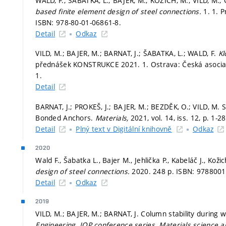
WALD, F.; ŠABATKA, L.; BAJER, M.; KOŽICH, M.; VILD, M.
based finite element design of steel connections.
1. 1. 
ISBN: 978-80-01-06861-8.
Detail
Odkaz
VILD, M.; BAJER, M.; BARNAT, J.; ŠABATKA, L.; WALD, F.
Kl
přednášek KONSTRUKCE 2021. 1. Ostrava: Česká asociac
1.
Detail
BARNAT, J.; PROKEŠ, J.; BAJER, M.; BEZDĚK, O.; VILD, M. 
Bonded Anchors.
Materials,
2021, vol. 14, iss. 12,
p. 1-2
Detail
Plný text v Digitální knihovně
Odkaz
2020
Wald F., Šabatka L., Bajer M., Jehlička P., Kabeláč J., Koži
design of steel connections.
2020. 248 p. ISBN: 978800
Detail
Odkaz
2019
VILD, M.; BAJER, M.; BARNAT, J. Column stability during w
Engineering.
IOP conference series. Materials science 