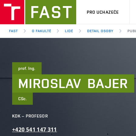
PRO UCHAZEČE
FAST
O FAKULTĚ
LIDÉ
DETAIL OSOBY
PUB
prof. Ing.
MIROSLAV
BAJER
CSc.
KDK – PROFESOR
+420
541
147
311