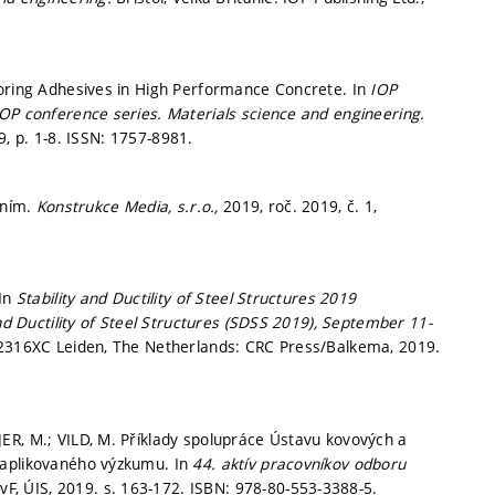
horing Adhesives in High Performance Concrete. In
IOP
IOP conference series. Materials science and engineering.
19,
p. 1-8.
ISSN: 1757-8981.
ením.
Konstrukce Media, s.r.o.,
2019, roč. 2019, č. 1,
 In
Stability and Ductility of Steel Structures 2019
nd Ductility of Steel Structures (SDSS 2019), September 11-
2316XC Leiden, The Netherlands: CRC Press/Balkema, 2019.
ER, M.; VILD, M. Příklady spolupráce Ústavu kovových a
 aplikovaného výzkumu. In
44. aktív pracovníkov odboru
SvF, ÚIS, 2019.
s. 163-172.
ISBN: 978-80-553-3388-5.