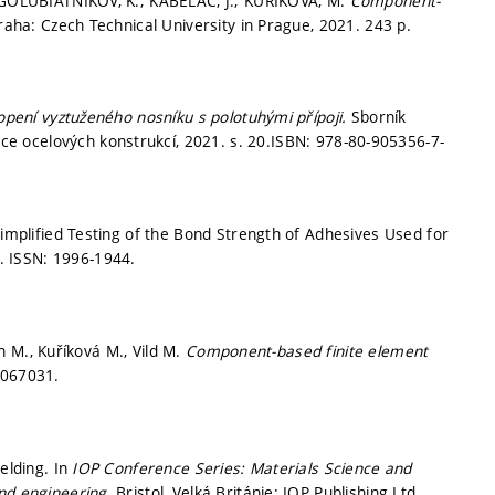
; GOLUBIATNIKOV, K.; KABELÁČ, J.; KUŘÍKOVÁ, M.
Component-
Praha: Czech Technical University in Prague, 2021. 243 p.
opení vyztuženého nosníku s polotuhými přípoji.
Sborník
e ocelových konstrukcí, 2021.
s. 20.
ISBN: 978-80-905356-7-
Simplified Testing of the Bond Strength of Adhesives Used for
8.
ISSN: 1996-1944.
ch M., Kuříková M., Vild M.
Component-based finite element
1067031.
elding. In
IOP Conference Series: Materials Science and
and engineering.
Bristol, Velká Británie: IOP Publishing Ltd.,