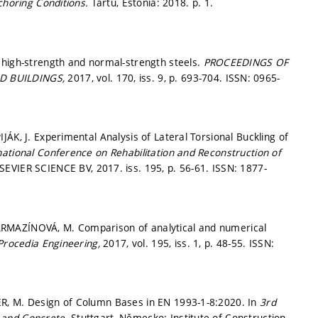
choring Conditions.
Tartu, Estonia: 2018.
p. 1.
 high-strength and normal-strength steels.
PROCEEDINGS OF
ND BUILDINGS,
2017, vol. 170, iss. 9,
p. 693-704.
ISSN: 0965-
ÁK, J. Experimental Analysis of Lateral Torsional Buckling of
national Conference on Rehabilitation and Reconstruction of
VIER SCIENCE BV, 2017. iss. 195,
p. 56-61.
ISSN: 1877-
; KARMAZÍNOVÁ, M. Comparison of analytical and numerical
Procedia Engineering,
2017, vol. 195, iss. 1,
p. 48-55.
ISSN:
R, M. Design of Column Bases in EN 1993-1-8:2020. In
3rd
 and Concrete.
Stuttgart, Německo: Institute of Construction