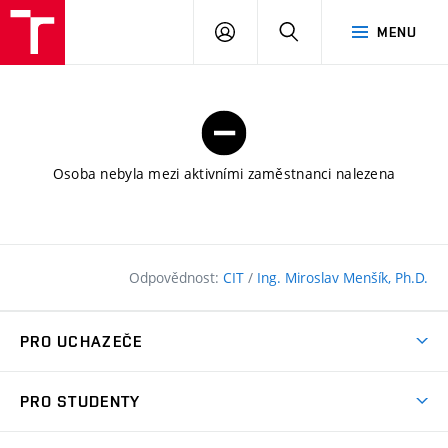
FAST
PŘIHLÁSIT
HLEDAT
MENU
VUT
SE
Brno
Osoba nebyla mezi aktivními zaměstnanci nalezena
Odpovědnost:
CIT
/
Ing. Miroslav Menšík, Ph.D.
PRO UCHAZEČE
Pojďte na FAST
PRO STUDENTY
Nabídka programů
Časový plán studia