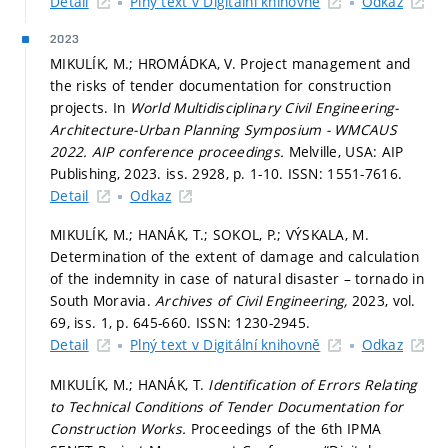
Detail
Plný text v Digitální knihovně
Odkaz
2023
MIKULÍK, M.; HROMÁDKA, V. Project management and
the risks of tender documentation for construction
projects. In
World Multidisciplinary Civil Engineering-
Architecture-Urban Planning Symposium - WMCAUS
2022.
AIP conference proceedings.
Melville, USA: AIP
Publishing, 2023. iss. 2928,
p. 1-10.
ISSN: 1551-7616.
Detail
Odkaz
MIKULÍK, M.; HANÁK, T.; SOKOL, P.; VÝSKALA, M.
Determination of the extent of damage and calculation
of the indemnity in case of natural disaster – tornado in
South Moravia.
Archives of Civil Engineering,
2023, vol.
69, iss. 1,
p. 645-660.
ISSN: 1230-2945.
Detail
Plný text v Digitální knihovně
Odkaz
MIKULÍK, M.; HANÁK, T.
Identification of Errors Relating
to Technical Conditions of Tender Documentation for
Construction Works.
Proceedings of the 6th IPMA