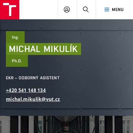
FAST
PŘIHLÁSIT
HLEDAT
MENU
VUT
SE
Brno
Ing.
MICHAL
MIKULÍK
Ph.D.
EKR – ODBORNÝ ASISTENT
+420
541
148
134
michal.mikulik@vut.cz