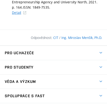
Entrepreneurship Agency and University North, 2021.
p. 164.
ISSN: 1849-7535.
Detail
Odpovědnost:
CIT
/
Ing. Miroslav Menšík, Ph.D.
PRO UCHAZEČE
Pojďte na FAST
PRO STUDENTY
Nabídka programů
Časový plán studia
Přijímačky
VĚDA A VÝZKUM
Studijní programy
Zápisy
Úspěchy
Předměty
SPOLUPRÁCE S FAST
(externí
Ambasadoři pro prváky
Licence a patenty
odkaz)
FAQ
Studium MSc.
Firemní spolupráce