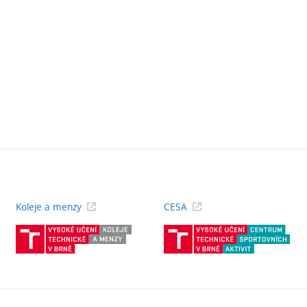
Koleje a menzy
CESA
(externí
(ext
odkaz)
odk