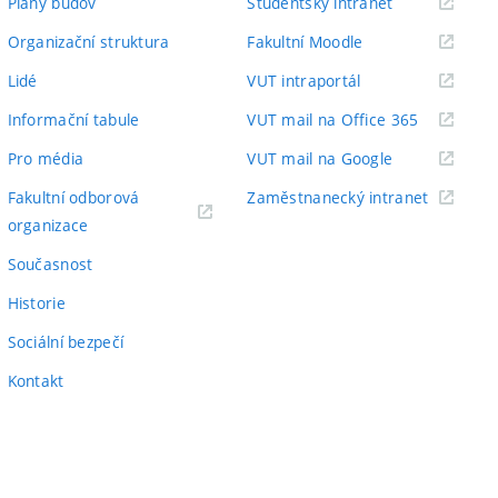
(externí
Plány budov
Studentský intranet
odkaz)
(externí
Organizační struktura
Fakultní Moodle
odkaz)
(externí
Lidé
VUT intraportál
odkaz)
(externí
Informační tabule
VUT mail na Office 365
odkaz)
(externí
Pro média
VUT mail na Google
odkaz)
(externí
Fakultní odborová
Zaměstnanecký intranet
(externí
odkaz)
organizace
odkaz)
Současnost
Historie
Sociální bezpečí
Kontakt