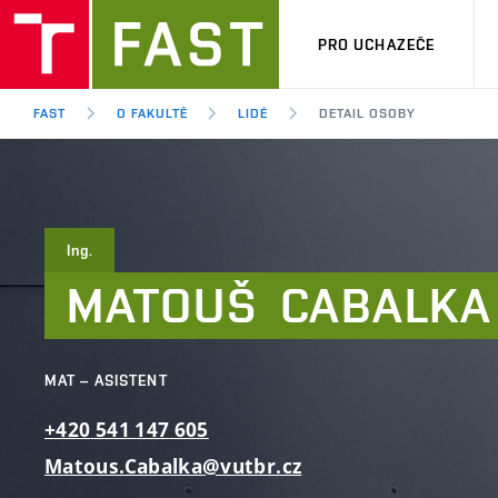
PRO UCHAZEČE
FAST
O FAKULTĚ
LIDÉ
DETAIL OSOBY
Ing.
MATOUŠ
CABALKA
MAT – ASISTENT
+420
541
147
605
Matous.Cabalka@vutbr.cz