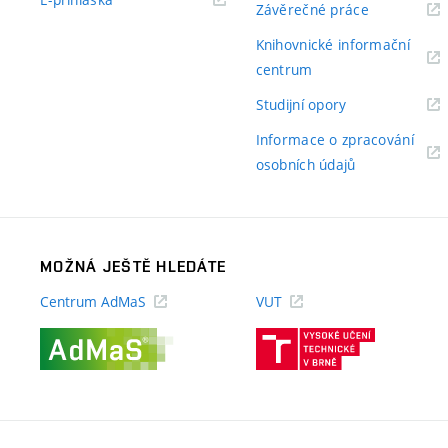
(externí
Závěrečné práce
odkaz)
odkaz)
Knihovnické informační
(externí
centrum
odkaz)
(externí
Studijní opory
odkaz)
Informace o zpracování
(externí
osobních údajů
odkaz)
MOŽNÁ JEŠTĚ HLEDÁTE
Centrum AdMaS
VUT
(externí
(externí
odkaz)
odkaz)