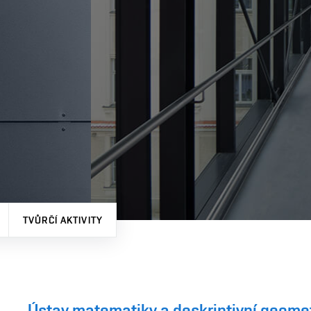
TVŮRČÍ AKTIVITY
Ústav matematiky a deskriptivní geome