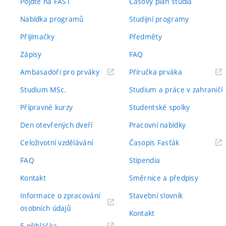
Pojďte na FAST
Časový plán studia
Nabídka programů
Studijní programy
Přijímačky
Předměty
Zápisy
FAQ
(externí
(externí
Ambasadoři pro prváky
Příručka prváka
odkaz)
odkaz)
Studium MSc.
Studium a práce v zahraničí
Přípravné kurzy
Studentské spolky
Den otevřených dveří
Pracovní nabídky
(externí
Celoživotní vzdělávání
Časopis Fasťák
odkaz)
FAQ
Stipendia
Kontakt
Směrnice a předpisy
Informace o zpracování
Stavební slovník
(externí
osobních údajů
Kontakt
odkaz)
(externí
E-přihláška