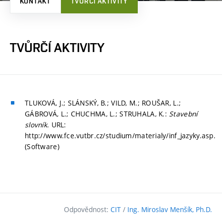
KONTAKT
TVŮRČÍ AKTIVITY
TVŮRČÍ AKTIVITY
TLUKOVÁ, J.; SLÁNSKÝ, B.; VILD, M.; ROUŠAR, L.;
GÁBROVÁ, L.; CHUCHMA, L.; STRUHALA, K.:
Stavební
slovník
. URL:
http://www.fce.vutbr.cz/studium/materialy/inf_jazyky.asp.
(Software)
Odpovědnost:
CIT
/
Ing. Miroslav Menšík, Ph.D.