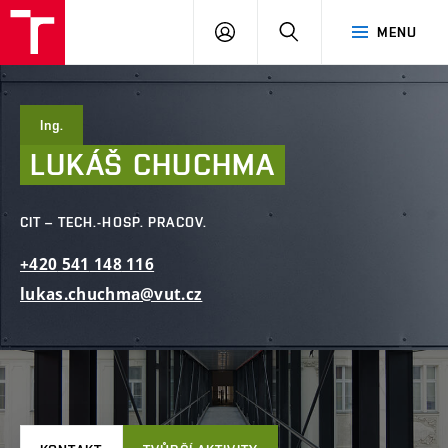
FAST
PŘIHLÁSIT
HLEDAT
MENU
VUT
SE
Brno
Ing.
LUKÁŠ
CHUCHMA
CIT – TECH.-HOSP. PRACOV.
+420
541
148
116
lukas.chuchma@vut.cz