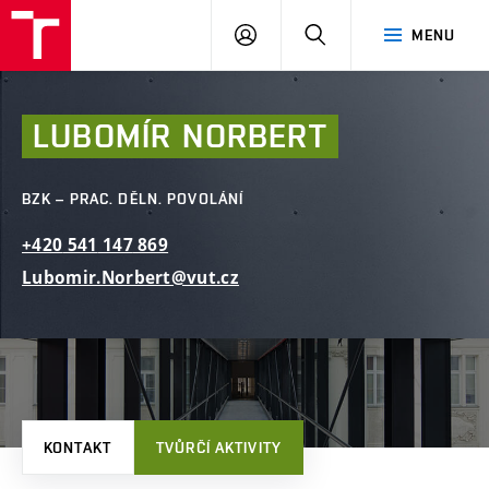
FAST
PŘIHLÁSIT
HLEDAT
MENU
VUT
SE
Brno
LUBOMÍR
NORBERT
BZK – PRAC. DĚLN. POVOLÁNÍ
+420
541
147
869
Lubomir.Norbert@vut.cz
KONTAKT
TVŮRČÍ AKTIVITY