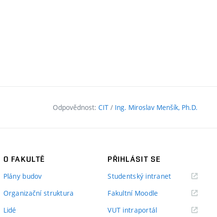
Odpovědnost:
CIT
/
Ing. Miroslav Menšík, Ph.D.
O FAKULTĚ
PŘIHLÁSIT SE
(externí
Plány budov
Studentský intranet
odkaz)
(externí
Organizační struktura
Fakultní Moodle
odkaz)
(externí
Lidé
VUT intraportál