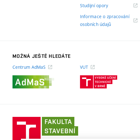
odkaz)
(externí
Studijní opory
odkaz)
Informace o zpracování
(externí
osobních údajů
odkaz)
MOŽNÁ JEŠTĚ HLEDÁTE
Centrum AdMaS
VUT
(externí
(externí
odkaz)
odkaz)
Fakulta
stavební
VUT