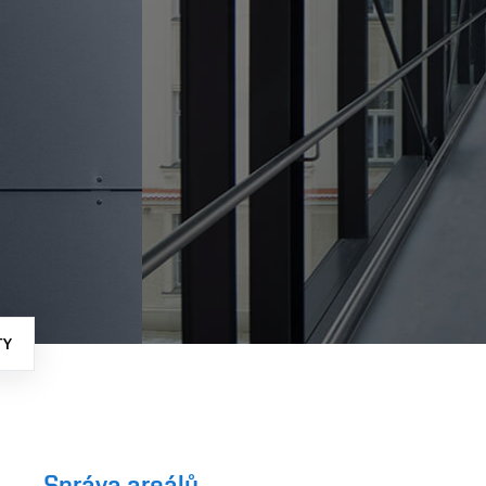
TY
Správa areálů