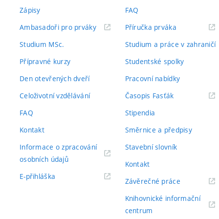
Zápisy
FAQ
(externí
(externí
Ambasadoři pro prváky
Příručka prváka
odkaz)
odkaz)
Studium MSc.
Studium a práce v zahraničí
Přípravné kurzy
Studentské spolky
Den otevřených dveří
Pracovní nabídky
(externí
Celoživotní vzdělávání
Časopis Fasťák
odkaz)
FAQ
Stipendia
Kontakt
Směrnice a předpisy
Informace o zpracování
Stavební slovník
(externí
osobních údajů
Kontakt
odkaz)
(externí
E-přihláška
(externí
Závěrečné práce
odkaz)
odkaz)
Knihovnické informační
(externí
centrum