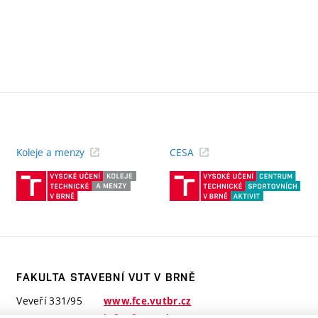
Koleje a menzy
CESA
(externí
(ext
odkaz)
odk
FAKULTA STAVEBNÍ VUT V BRNĚ
Veveří 331/95
www.fce.vutbr.cz