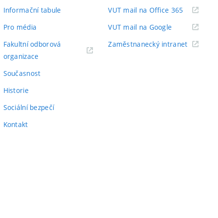
odkaz)
(externí
Informační tabule
VUT mail na Office 365
odkaz)
(externí
Pro média
VUT mail na Google
odkaz)
(externí
Fakultní odborová
Zaměstnanecký intranet
(externí
odkaz)
organizace
odkaz)
Současnost
Historie
Sociální bezpečí
Kontakt