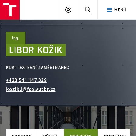
FAST
PŘIHLÁSIT
HLEDAT
MENU
VUT
SE
Brno
Ing.
LIBOR
KOŽIK
KDK – EXTERNÍ ZAMĚSTNANEC
+420
541
147
329
kozik.l@fce.vutbr.cz