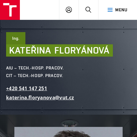
FAST
PŘIHLÁSIT
HLEDAT
MENU
VUT
SE
Brno
Ing.
KATEŘINA
FLORYÁNOVÁ
AIU – TECH.-HOSP. PRACOV.
CIT – TECH.-HOSP. PRACOV.
+420
541
147
251
katerina.floryanova@vut.cz