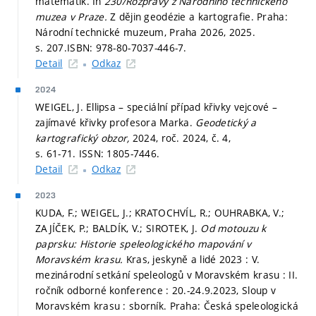
matematik. In
230/Rozpravy z Národního technického
muzea v Praze.
Z dějin geodézie a kartografie. Praha:
Národní technické muzeum, Praha 2026, 2025.
s. 207.
ISBN: 978-80-7037-446-7.
Detail
Odkaz
2024
WEIGEL, J. Ellipsa – speciální případ křivky vejcové –
zajímavé křivky profesora Marka.
Geodetický a
kartografický obzor,
2024, roč. 2024, č. 4,
s. 61-71.
ISSN: 1805-7446.
Detail
Odkaz
2023
KUDA, F.; WEIGEL, J.; KRATOCHVÍL, R.; OUHRABKA, V.;
ZAJÍČEK, P.; BALDÍK, V.; SIROTEK, J.
Od motouzu k
paprsku: Historie speleologického mapování v
Moravském krasu.
Kras, jeskyně a lidé 2023 : V.
mezinárodní setkání speleologů v Moravském krasu : II.
ročník odborné konference : 20.-24.9.2023, Sloup v
Moravském krasu : sborník. Praha: Česká speleologická