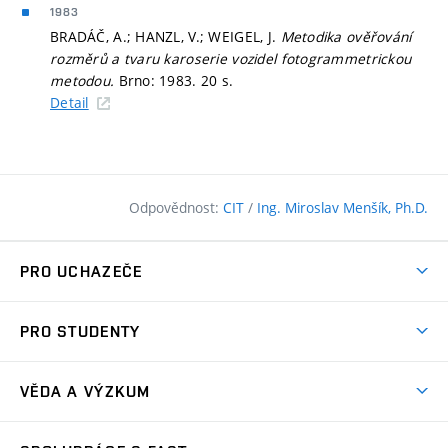
1983
BRADÁČ, A.; HANZL, V.; WEIGEL, J.
Metodika ověřování
rozměrů a tvaru karoserie vozidel fotogrammetrickou
metodou.
Brno: 1983. 20 s.
Detail
Odpovědnost:
CIT
/
Ing. Miroslav Menšík, Ph.D.
PRO UCHAZEČE
Pojďte na FAST
PRO STUDENTY
Nabídka programů
Časový plán studia
Přijímačky
VĚDA A VÝZKUM
Studijní programy
Zápisy
Úspěchy
Předměty