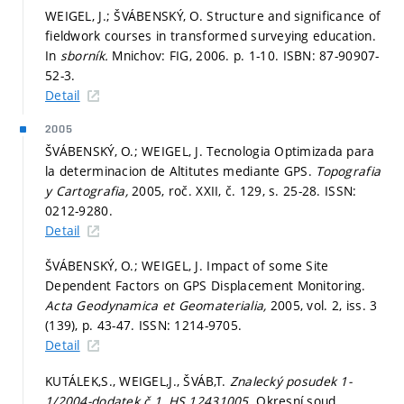
WEIGEL, J.; ŠVÁBENSKÝ, O. Structure and significance of
fieldwork courses in transformed surveying education.
In
sborník.
Mnichov: FIG, 2006.
p. 1-10.
ISBN: 87-90907-
52-3.
Detail
2005
ŠVÁBENSKÝ, O.; WEIGEL, J. Tecnologia Optimizada para
la determinacion de Altitutes mediante GPS.
Topografia
y Cartografia,
2005, roč. XXII, č. 129,
s. 25-28.
ISSN:
0212-9280.
Detail
ŠVÁBENSKÝ, O.; WEIGEL, J. Impact of some Site
Dependent Factors on GPS Displacement Monitoring.
Acta Geodynamica et Geomaterialia,
2005, vol. 2, iss. 3
(139),
p. 43-47.
ISSN: 1214-9705.
Detail
KUTÁLEK,S., WEIGEL,J., ŠVÁB,T.
Znalecký posudek 1-
1/2004-dodatek č.1, HS 12431005.
Okresní soud