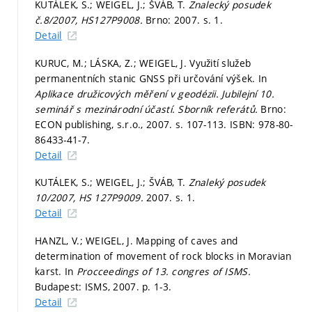
KUTÁLEK, S.; WEIGEL, J.; ŠVÁB, T.
Znalecký posudek
č.8/2007, HS127P9008.
Brno: 2007.
s. 1.
Detail
KURUC, M.; LÁSKA, Z.; WEIGEL, J. Využití služeb
permanentních stanic GNSS při určování výšek. In
Aplikace družicových měření v geodézii. Jubilejní 10.
seminář s mezinárodní účastí. Sborník referátů.
Brno:
ECON publishing, s.r.o., 2007.
s. 107-113.
ISBN: 978-80-
86433-41-7.
Detail
KUTÁLEK, S.; WEIGEL, J.; ŠVÁB, T.
Znaleký posudek
10/2007, HS 127P9009.
2007.
s. 1.
Detail
HANZL, V.; WEIGEL, J. Mapping of caves and
determination of movement of rock blocks in Moravian
karst. In
Procceedings of 13. congres of ISMS.
Budapest: ISMS, 2007.
p. 1-3.
Detail