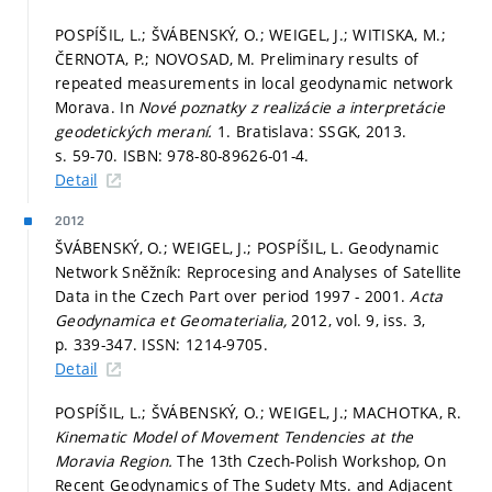
POSPÍŠIL, L.; ŠVÁBENSKÝ, O.; WEIGEL, J.; WITISKA, M.;
ČERNOTA, P.; NOVOSAD, M. Preliminary results of
repeated measurements in local geodynamic network
Morava. In
Nové poznatky z realizácie a interpretácie
geodetických meraní.
1. Bratislava: SSGK, 2013.
s. 59-70.
ISBN: 978-80-89626-01-4.
Detail
2012
ŠVÁBENSKÝ, O.; WEIGEL, J.; POSPÍŠIL, L. Geodynamic
Network Sněžník: Reprocesing and Analyses of Satellite
Data in the Czech Part over period 1997 - 2001.
Acta
Geodynamica et Geomaterialia,
2012, vol. 9, iss. 3,
p. 339-347.
ISSN: 1214-9705.
Detail
POSPÍŠIL, L.; ŠVÁBENSKÝ, O.; WEIGEL, J.; MACHOTKA, R.
Kinematic Model of Movement Tendencies at the
Moravia Region.
The 13th Czech-Polish Workshop, On
Recent Geodynamics of The Sudety Mts. and Adjacent