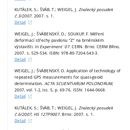
KUTÁLEK, S.; ŠVÁB, T.; WEIGEL, J.
Znalecký posudek
č.3/2007.
2007.
s. 1.
Detail
WEIGEL, J.; ŠVÁBENSKÝ, O.; SOUKUP, F. Měření
deformací střechy pavilonu "Z" na brněnském
výstavišti. In
Experiment´07.
CERN. Brno: CERM BRno,
2007.
s. 529-534.
ISBN: 978-80-7204-543-3.
Detail
WEIGEL, J.; ŠVÁBENSKÝ, O. Application of technology of
repeated GPS measurements for quasi-geoid
determination.
ACTA SCUENTIARUM POLONORUM,
2007, vol. 1-2, iss. 5,
p. 69-76.
ISSN: 1644-0668.
Detail
KUTÁLEK, S.; ŠVÁB, T.; WEIGEL, J.
Znalecký posudek
č.6/2007, HS 127P9007.
Brno: 2007.
s. 1.
Detail