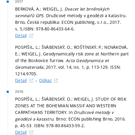
2017
BERKOVÁ, A.; WEIGEL, J.
Dvacet let brněnských
seminářů GPS.
Družicové metody v geodézii a katastru.
Brno, Česká republika: ECON publishing, s.r.o., 2017.
s. 5.
ISBN: 978-80-86433-64-6.
Detail
POSPÍŠIL, L.; ŠVÁBENSKÝ, O.; ROŠTÍNSKÝ, P.; NOVÁKOVÁ,
E.; WEIGEL, J. Geodynamically risk zone at Northern part
of the Boskovice furrow.
Acta Geodynamica et
Geomaterialia,
2017, vol. 14, iss. 1,
p. 113-129.
ISSN:
1214-9705.
Detail
Odkaz
2016
POSPÍŠIL, L.; ŠVÁBENSKÝ, O.; WEIGEL, J. STUDY OF RISK
ZONES AT THE BOHEMIAN MASSIF AND WESTERN
CARPATHIANS TERRITORY. In
Družicové metody v
geodézii a katastru.
Brno: ECON publishing Brno, 2016.
p. 45-53.
ISBN: 978-80-86433-59-2.
Detail