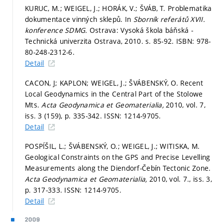
KURUC, M.; WEIGEL, J.; HORÁK, V.; ŠVÁB, T. Problematika
dokumentace vinných sklepů. In
Sborník referátů XVII.
konference SDMG.
Ostrava: Vysoká škola báňská -
Technická univerzita Ostrava, 2010.
s. 85-92.
ISBN: 978-
80-248-2312-6.
Detail
CACON, J; KAPLON; WEIGEL, J.; ŠVÁBENSKÝ, O. Recent
Local Geodynamics in the Central Part of the Stolowe
Mts.
Acta Geodynamica et Geomaterialia,
2010, vol. 7,
iss. 3 (159),
p. 335-342.
ISSN: 1214-9705.
Detail
POSPÍŠIL, L.; ŠVÁBENSKÝ, O.; WEIGEL, J.; WITISKA, M.
Geological Constraints on the GPS and Precise Levelling
Measurements along the Diendorf-Čebín Tectonic Zone.
Acta Geodynamica et Geomaterialia,
2010, vol. 7., iss. 3,
p. 317-333.
ISSN: 1214-9705.
Detail
2009