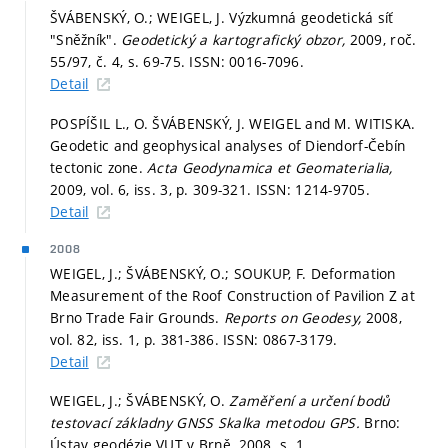
ŠVÁBENSKÝ, O.; WEIGEL, J. Výzkumná geodetická síť
"Sněžník".
Geodetický a kartografický obzor,
2009, roč.
55/97, č. 4,
s. 69-75.
ISSN: 0016-7096.
Detail
POSPÍŠIL L., O. ŠVÁBENSKÝ, J. WEIGEL and M. WITISKA.
Geodetic and geophysical analyses of Diendorf-Čebín
tectonic zone.
Acta Geodynamica et Geomaterialia,
2009, vol. 6, iss. 3,
p. 309-321.
ISSN: 1214-9705.
Detail
2008
WEIGEL, J.; ŠVÁBENSKÝ, O.; SOUKUP, F. Deformation
Measurement of the Roof Construction of Pavilion Z at
Brno Trade Fair Grounds.
Reports on Geodesy,
2008,
vol. 82, iss. 1,
p. 381-386.
ISSN: 0867-3179.
Detail
WEIGEL, J.; ŠVÁBENSKÝ, O.
Zaměření a určení bodů
testovací základny GNSS Skalka metodou GPS.
Brno:
Ústav geodézie VUT v Brně, 2008.
s. 1.