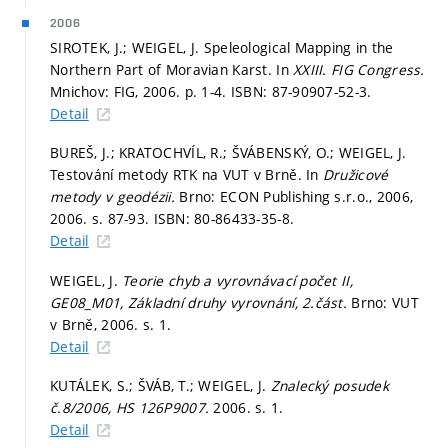
2006
SIROTEK, J.; WEIGEL, J. Speleological Mapping in the
Northern Part of Moravian Karst. In
XXIII. FIG Congress.
Mnichov: FIG, 2006.
p. 1-4.
ISBN: 87-90907-52-3.
Detail
BUREŠ, J.; KRATOCHVÍL, R.; ŠVÁBENSKÝ, O.; WEIGEL, J.
Testování metody RTK na VUT v Brně. In
Družicové
metody v geodézii.
Brno: ECON Publishing s.r.o., 2006,
2006.
s. 87-93.
ISBN: 80-86433-35-8.
Detail
WEIGEL, J.
Teorie chyb a vyrovnávací počet II,
GE08_M01, Základní druhy vyrovnání, 2.část.
Brno: VUT
v Brně, 2006.
s. 1.
Detail
KUTÁLEK, S.; ŠVÁB, T.; WEIGEL, J.
Znalecký posudek
č.8/2006, HS 126P9007.
2006.
s. 1.
Detail