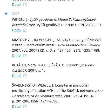
Detail
2007
WEIGEL, J.
Vyšší geodézie II, Modul Základní výškové
(nivelační) sítě.
Vyšší geodézie II. Brno: CERN, 2007.
s. 1.
Detail
KRATOCHVÍL, R.; WEIGEL, J. Aktivity Ústavu geoézie VUT
v Brně v Moravském krasu.
Acta Montanistica Slovaca,
2007, roč. 2007 (12), č. 3,
s. 427-430.
ISSN: 1335-1788.
Detail
KUTÁLEK, S.; WEIGEL, J.; ŠVÁB, T.
Znalecký posudek
č.2/2007.
2007.
s. 1.
Detail
ŠVÁBENSKÝ, O.; WEIGEL, J. Long-term positional
monitoring of station VYHL of the Sněžník network.
Acta
Geodynamica et Geomaterialia,
2007, vol. 4, iss. 4,
p. 201-206.
ISSN: 1214-9705.
Detail