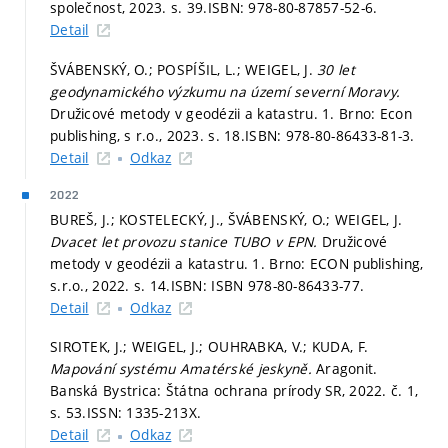
společnost, 2023.
s. 39.
ISBN: 978-80-87857-52-6.
Detail
ŠVÁBENSKÝ, O.; POSPÍŠIL, L.; WEIGEL, J.
30 let
geodynamického výzkumu na území severní Moravy.
Družicové metody v geodézii a katastru. 1. Brno: Econ
publishing, s r.o., 2023.
s. 18.
ISBN: 978-80-86433-81-3.
Detail
Odkaz
2022
BUREŠ, J.; KOSTELECKÝ, J., ŠVÁBENSKÝ, O.; WEIGEL, J.
Dvacet let provozu stanice TUBO v EPN.
Družicové
metody v geodézii a katastru. 1. Brno: ECON publishing,
s.r.o., 2022.
s. 14.
ISBN: ISBN 978-80-86433-77.
Detail
Odkaz
SIROTEK, J.; WEIGEL, J.; OUHRABKA, V.; KUDA, F.
Mapování systému Amatérské jeskyně.
Aragonit.
Banská Bystrica: Štátna ochrana prírody SR, 2022. č. 1,
s. 53.
ISSN: 1335-213X.
Detail
Odkaz