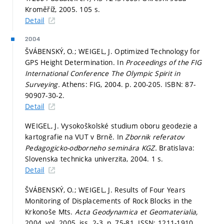
Kroměříž, 2005. 105 s.
Detail
2004
ŠVÁBENSKÝ, O.; WEIGEL, J. Optimized Technology for
GPS Height Determination. In
Proceedings of the FIG
International Conference The Olympic Spirit in
Surveying.
Athens: FIG, 2004.
p. 200-205.
ISBN: 87-
90907-30-2.
Detail
WEIGEL, J. Vysokoškolské studium oboru geodezie a
kartografie na VUT v Brně. In
Zbornik referatov
Pedagogicko-odborneho seminára KGZ.
Bratislava:
Slovenska technicka univerzita, 2004. 1 s.
Detail
ŠVÁBENSKÝ, O.; WEIGEL, J. Results of Four Years
Monitoring of Displacements of Rock Blocks in the
Krkonoše Mts.
Acta Geodynamica et Geomaterialia,
2004, vol. 2005, iss. 2-3,
p. 75-81.
ISSN: 1211-1910.