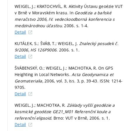
WEIGEL, J.; KRATOCHVÍL, R. Aktivity Ústavu geoézie VUT
v Brně v Moravském krasu. In
Geodézia a baňské
meračstvo 2006, IV. vedeckoodborná konferencia s
medzinárodnou účasťou.
2006.
s. 1-4.
Detail
KUTÁLEK, S.; ŠVÁB, T.; WEIGEL, J.
Znalecký posudek č.
9/2006, HS 126P9006.
2006.
s. 1.
Detail
ŠVÁBENSKÝ, O.; WEIGEL, J.; MACHOTKA, R. On GPS
Heighting in Local Networks.
Acta Geodynamica et
Geomaterialia,
2006, vol. 3, iss. 3,
p. 39-43.
ISSN: 1214-
9705.
Detail
WEIGEL, J.; MACHOTKA, R.
Základy vyšší geodézie a
kosmické geodézie GE21_M01 Referenční koule a
referenční elipsoid.
Brno: VUT v Brně, 2006.
s. 1.
Detail