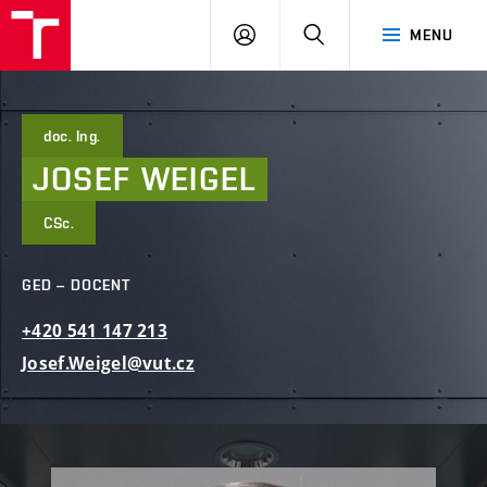
FAST
PŘIHLÁSIT
HLEDAT
MENU
VUT
SE
Brno
doc. Ing.
JOSEF
WEIGEL
CSc.
GED – DOCENT
+420
541
147
213
Josef.Weigel@vut.cz