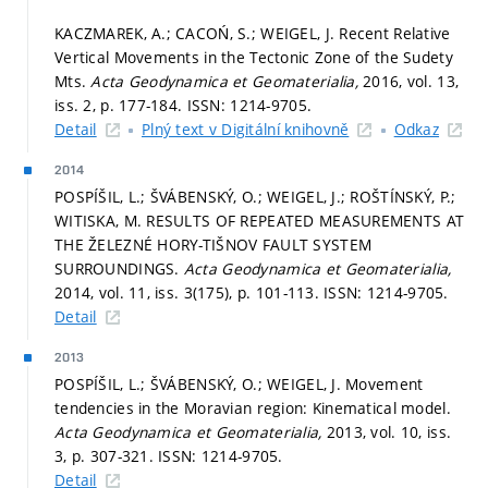
KACZMAREK, A.; CACOŃ, S.; WEIGEL, J. Recent Relative
Vertical Movements in the Tectonic Zone of the Sudety
Mts.
Acta Geodynamica et Geomaterialia,
2016, vol. 13,
iss. 2,
p. 177-184.
ISSN: 1214-9705.
Detail
Plný text v Digitální knihovně
Odkaz
2014
POSPÍŠIL, L.; ŠVÁBENSKÝ, O.; WEIGEL, J.; ROŠTÍNSKÝ, P.;
WITISKA, M. RESULTS OF REPEATED MEASUREMENTS AT
THE ŽELEZNÉ HORY-TIŠNOV FAULT SYSTEM
SURROUNDINGS.
Acta Geodynamica et Geomaterialia,
2014, vol. 11, iss. 3(175),
p. 101-113.
ISSN: 1214-9705.
Detail
2013
POSPÍŠIL, L.; ŠVÁBENSKÝ, O.; WEIGEL, J. Movement
tendencies in the Moravian region: Kinematical model.
Acta Geodynamica et Geomaterialia,
2013, vol. 10, iss.
3,
p. 307-321.
ISSN: 1214-9705.
Detail