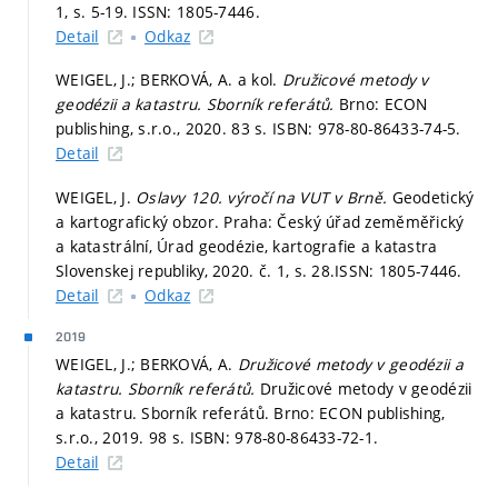
1,
s. 5-19.
ISSN: 1805-7446.
Detail
Odkaz
WEIGEL, J.; BERKOVÁ, A. a kol.
Družicové metody v
geodézii a katastru. Sborník referátů.
Brno: ECON
publishing, s.r.o., 2020. 83 s. ISBN: 978-80-86433-74-5.
Detail
WEIGEL, J.
Oslavy 120. výročí na VUT v Brně.
Geodetický
a kartografický obzor. Praha: Český úřad zeměměřický
a katastrální, Úrad geodézie, kartografie a katastra
Slovenskej republiky, 2020. č. 1,
s. 28.
ISSN: 1805-7446.
Detail
Odkaz
2019
WEIGEL, J.; BERKOVÁ, A.
Družicové metody v geodézii a
katastru. Sborník referátů.
Družicové metody v geodézii
a katastru. Sborník referátů. Brno: ECON publishing,
s.r.o., 2019. 98 s. ISBN: 978-80-86433-72-1.
Detail