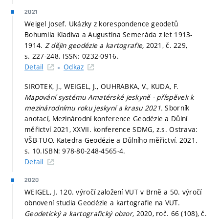
2021
Weigel Josef. Ukázky z korespondence geodetů
Bohumila Kladiva a Augustina Semeráda z let 1913-
1914.
Z dějin geodézie a kartografie,
2021, č. 229,
s. 227-248.
ISSN: 0232-0916.
Detail
Odkaz
SIROTEK, J., WEIGEL, J., OUHRABKA, V., KUDA, F.
Mapování systému Amatérské jeskyně - příspěvek k
mezinárodnímu roku jeskyní a krasu 2021.
Sborník
anotací, Mezinárodní konference Geodézie a Důlní
měřictví 2021, XXVII. konference SDMG, z.s. Ostrava:
VŠB-TUO, Katedra Geodézie a Důlního měřictví, 2021.
s. 10.
ISBN: 978-80-248-4565-4.
Detail
2020
WEIGEL, J. 120. výročí založení VUT v Brně a 50. výročí
obnovení studia Geodézie a kartografie na VUT.
Geodetický a kartografický obzor,
2020, roč. 66 (108), č.