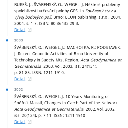
BUREŠ, J.; ŠVÁBENSKÝ, O.; WEIGEL, J. Některé problémy
spolehlivosti určování polohy GPS. In
Současný stav a
vývoj bodových polí.
Brno: ECON publishing, s.r.o., 2004,
2004.
s. 1-7.
ISBN: 80-86433-29-3.
Detail
2003
ŠVÁBENSKÝ, O.; WEIGEL, J.; MACHOTKA, R.; PODSTAVEK,
J. Recent Geodetic Activities of Brno University of
Technology in Sudety Mts. Region.
Acta Geodynamica et
Geomaterialia,
2003, vol. 2003, iss. 24(131),
p. 81-85.
ISSN: 1211-1910.
Detail
2002
ŠVÁBENSKÝ, O.; WEIGEL, J. 10 Years Monitoring of
Sněžník Massif, Changes In Czech Part of the Network.
Acta Geodynamica et Geomaterialia,
2002, vol. 2002,
iss. 20(124),
p. 7-11.
ISSN: 1211-1910.
Detail