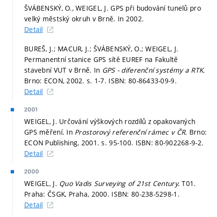
ŠVÁBENSKÝ, O., WEIGEL, J. GPS při budování tunelů pro
velký městský okruh v Brně. In 2002.
Detail
BUREŠ, J.; MACUR, J.; ŠVÁBENSKÝ, O.; WEIGEL, J.
Permanentní stanice GPS sítě EUREF na Fakultě
stavební VUT v Brně. In
GPS - diferenční systémy a RTK.
Brno: ECON, 2002.
s. 1-7.
ISBN: 80-86433-09-9.
Detail
2001
WEIGEL, J. Určování výškových rozdílů z opakovaných
GPS měření. In
Prostorový referenční rámec v ČR.
Brno:
ECON Publishing, 2001.
s. 95-100.
ISBN: 80-902268-9-2.
Detail
2000
WEIGEL, J.
Quo Vadis Surveying of 21st Century.
T01.
Praha: ČSGK, Praha, 2000. ISBN: 80-238-5298-1.
Detail