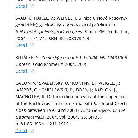
Detail
ŠVÁB, T.; HANZL, V.; WEIGEL, J. Silnice u Nové Rasovny-
geodetický, geologický, a geofyzikální průzkum. In
3.Národní speleologický kongres.
Sloup: ZM Production,
2004.
s. 71-74.
ISBN: 80-903378-1-3.
Detail
KUTÁLEK, S.
Znalecký posudek 1-1/2004, HS 12431005.
Okresní soud Kroměříž, 2004. 20 s.
Detail
CACON, V.; ŠVÁBENSKÝ, O.; KONTNY, B.; WEIGEL, J.;
JAMROZ, O.; CMIELEWSKI, K.; BOSY, J.; KAPLON, J.;
MACHOTKA, R. Deformation analysis of the upper part
of the Earth crust in Snieznik massif (Polish and Czech
sides between 1993 and 2003).
Acta Geodynamica et
Geomaterialia,
2004, vol. 2004, iss. 3(135),
p. 81-85.
ISSN: 1211-1910.
Detail