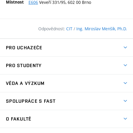
Místnost
E606
Veveří 331/95, 602 00 Brno
Odpovědnost:
CIT
/
Ing. Miroslav Menšík, Ph.D.
PRO UCHAZEČE
Pojďte na FAST
PRO STUDENTY
Nabídka programů
Časový plán studia
Přijímačky
VĚDA A VÝZKUM
Studijní programy
Zápisy
Úspěchy
Předměty
SPOLUPRÁCE S FAST
(externí
Ambasadoři pro prváky
Licence a patenty
odkaz)
FAQ
Studium MSc.
Firemní spolupráce
Centra výzkumu
O FAKULTĚ
(externí
Příručka prváka
Přípravné kurzy
Zahraniční spolupráce
odkaz)
Oblasti výzkumu
Studium a práce v zahraničí
Plány budov
Den otevřených dveří