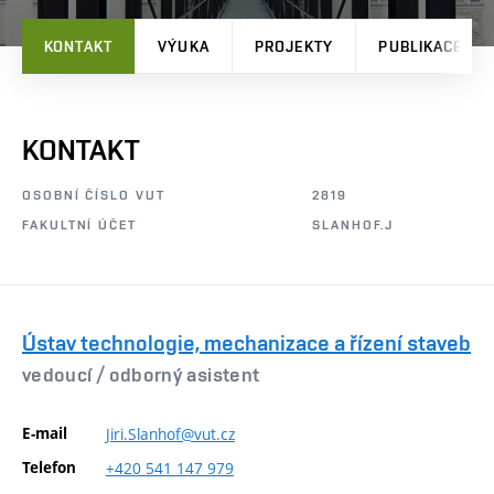
KONTAKT
VÝUKA
PROJEKTY
PUBLIKACE
KONTAKT
OSOBNÍ ČÍSLO VUT
2819
FAKULTNÍ ÚČET
SLANHOF.J
Ústav technologie, mechanizace a řízení staveb
vedoucí /
odborný asistent
E-mail
Jiri.Slanhof@vut.cz
Telefon
+420
541
147
979