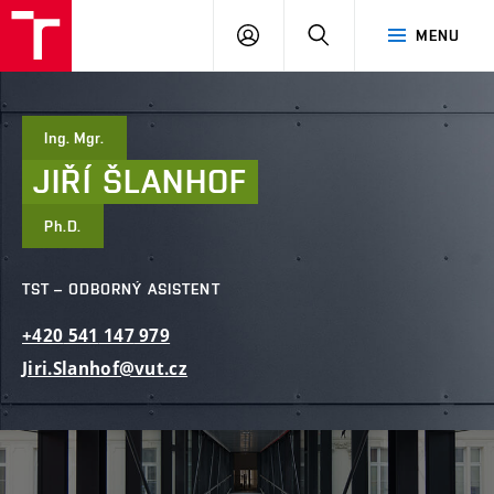
FAST
PŘIHLÁSIT
HLEDAT
MENU
VUT
SE
Brno
Ing. Mgr.
JIŘÍ
ŠLANHOF
Ph.D.
TST – ODBORNÝ ASISTENT
+420
541
147
979
Jiri.Slanhof@vut.cz