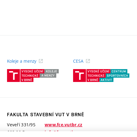
Koleje a menzy
CESA
(externí
(ext
odkaz)
odk
FAKULTA STAVEBNÍ VUT V BRNĚ
Veveří 331/95
www.fce.vutbr.cz
602 00 Brno
info@fce.vutbr.cz