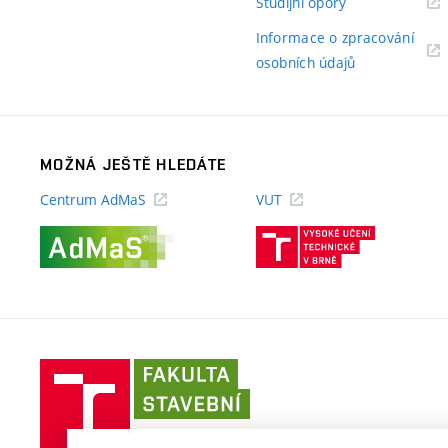
(externí
Studijní opory
odkaz)
Informace o zpracování
(externí
osobních údajů
odkaz)
MOŽNÁ JEŠTĚ HLEDÁTE
Centrum AdMaS
VUT
(externí
(externí
odkaz)
odkaz)
Fakulta
stavební
VUT
v