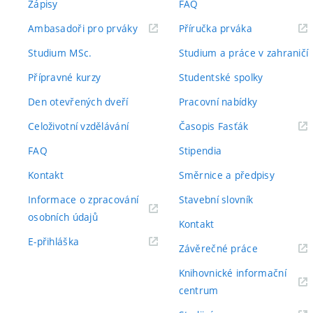
Zápisy
FAQ
(externí
(externí
Ambasadoři pro prváky
Příručka prváka
odkaz)
odkaz)
Studium MSc.
Studium a práce v zahraničí
Přípravné kurzy
Studentské spolky
Den otevřených dveří
Pracovní nabídky
(externí
Celoživotní vzdělávání
Časopis Fasťák
odkaz)
FAQ
Stipendia
Kontakt
Směrnice a předpisy
Informace o zpracování
Stavební slovník
(externí
osobních údajů
Kontakt
odkaz)
(externí
E-přihláška
(externí
Závěrečné práce
odkaz)
odkaz)
Knihovnické informační
(externí
centrum
odkaz)