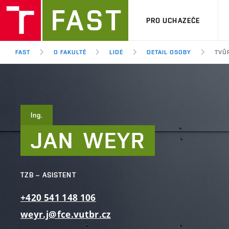
PRO UCHAZEČE
FAST
O FAKULTĚ
LIDÉ
DETAIL OSOBY
TVŮR
Ing.
JAN
WEYR
TZB – ASISTENT
+420
541
148
106
weyr.j@fce.vutbr.cz