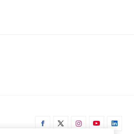
erní
az)