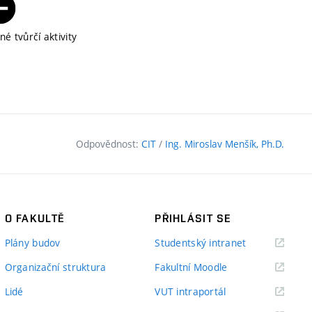
é tvůrčí aktivity
Odpovědnost:
CIT
/
Ing. Miroslav Menšík, Ph.D.
O FAKULTĚ
PŘIHLÁSIT SE
(externí
Plány budov
Studentský intranet
odkaz)
(externí
Organizační struktura
Fakultní Moodle
odkaz)
(externí
Lidé
VUT intraportál
odkaz)