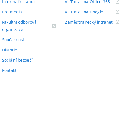
(externí
Informační tabule
VUT mail na Office 365
odkaz)
(externí
Pro média
VUT mail na Google
odkaz)
(externí
Fakultní odborová
Zaměstnanecký intranet
(externí
odkaz)
organizace
odkaz)
Současnost
Historie
Sociální bezpečí
Kontakt