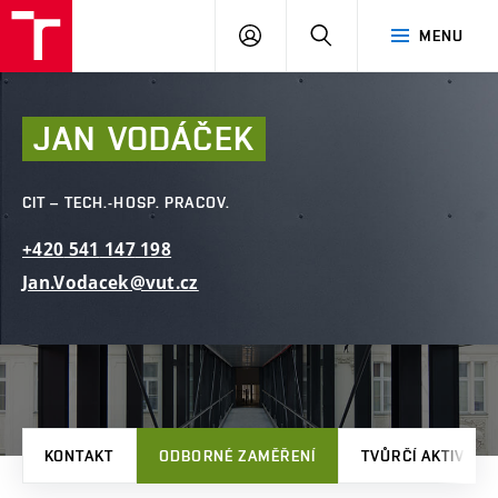
FAST
PŘIHLÁSIT
HLEDAT
MENU
VUT
SE
Brno
JAN
VODÁČEK
CIT – TECH.-HOSP. PRACOV.
+420
541
147
198
Jan.Vodacek@vut.cz
KONTAKT
ODBORNÉ ZAMĚŘENÍ
TVŮRČÍ AKTIVITY