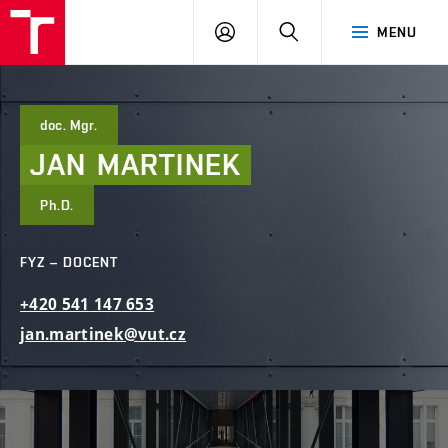
FAST
PŘIHLÁSIT
HLEDAT
MENU
VUT
SE
Brno
doc. Mgr.
JAN
MARTINEK
Ph.D.
FYZ – DOCENT
+420
541
147
653
jan.martinek@vut.cz