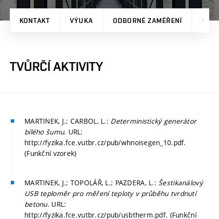
KONTAKT
VÝUKA
ODBORNÉ ZAMĚŘENÍ
PRO
TVŮRČÍ AKTIVITY
MARTINEK, J.; CARBOL, L.:
Deterministický generátor
bílého šumu
. URL:
http://fyzika.fce.vutbr.cz/pub/whnoisegen_10.pdf.
(Funkční vzorek)
MARTINEK, J.; TOPOLÁŘ, L.; PAZDERA, L.:
Šestikanálový
USB teploměr pro měření teploty v průběhu tvrdnutí
betonu
. URL:
http://fyzika.fce.vutbr.cz/pub/usbtherm.pdf. (Funkční