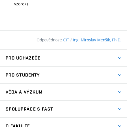
vzorek)
Odpovědnost:
CIT
/
Ing. Miroslav Menšík, Ph.D.
PRO UCHAZEČE
Pojďte na FAST
PRO STUDENTY
Nabídka programů
Časový plán studia
Přijímačky
VĚDA A VÝZKUM
Studijní programy
Zápisy
Úspěchy
Předměty
SPOLUPRÁCE S FAST
(externí
Ambasadoři pro prváky
Licence a patenty
odkaz)
FAQ
Studium MSc.
Firemní spolupráce
Centra výzkumu
O FAKULTĚ
(externí
Příručka prváka