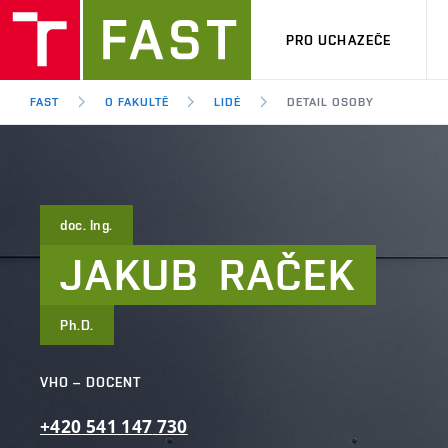
PRO UCHAZEČE
FAST
O FAKULTĚ
LIDÉ
DETAIL OSOBY
doc. Ing.
JAKUB
RAČEK
Ph.D.
VHO – DOCENT
+420
541
147
730