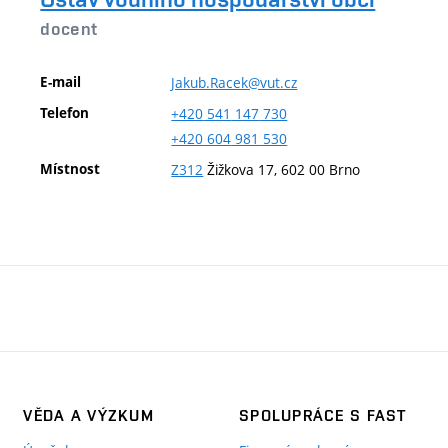
docent
E-mail
Jakub.Racek@vut.cz
Telefon
+420
541
147
730
+420
604
981
530
Místnost
Z312
Žižkova 17, 602 00 Brno
VĚDA A VÝZKUM
SPOLUPRÁCE S FAST