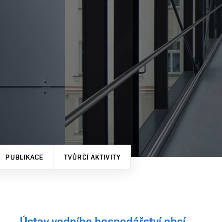
PUBLIKACE
TVŮRČÍ AKTIVITY
Ústav vodního hospodářství obcí