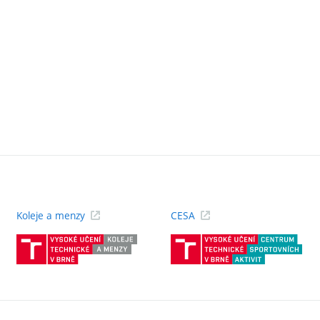
Koleje a menzy
CESA
(externí
(ext
odkaz)
odk