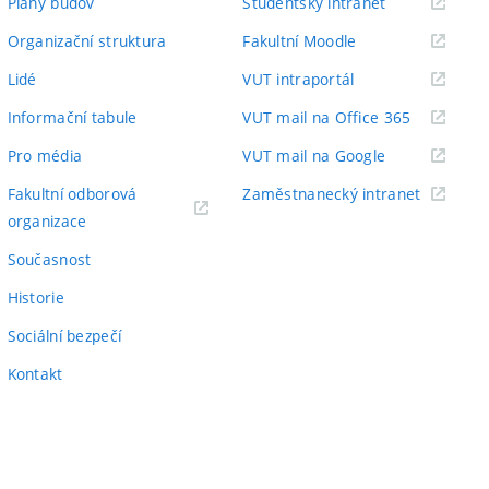
(externí
Plány budov
Studentský intranet
odkaz)
(externí
Organizační struktura
Fakultní Moodle
odkaz)
(externí
Lidé
VUT intraportál
odkaz)
(externí
Informační tabule
VUT mail na Office 365
odkaz)
(externí
Pro média
VUT mail na Google
odkaz)
(externí
Fakultní odborová
Zaměstnanecký intranet
(externí
odkaz)
organizace
odkaz)
Současnost
Historie
Sociální bezpečí
Kontakt