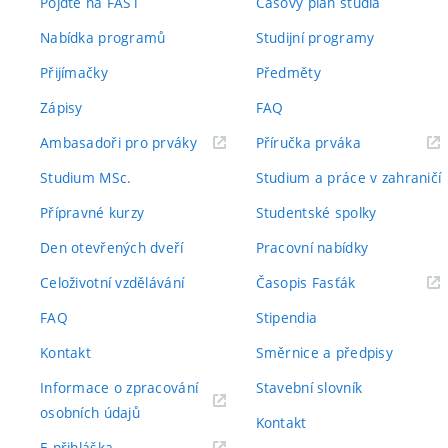
Pojďte na FAST
Časový plán studia
Nabídka programů
Studijní programy
Přijímačky
Předměty
Zápisy
FAQ
(externí
(externí
Ambasadoři pro prváky
Příručka prváka
odkaz)
odkaz)
Studium MSc.
Studium a práce v zahraničí
Přípravné kurzy
Studentské spolky
Den otevřených dveří
Pracovní nabídky
(externí
Celoživotní vzdělávání
Časopis Fasťák
odkaz)
FAQ
Stipendia
Kontakt
Směrnice a předpisy
Informace o zpracování
Stavební slovník
(externí
osobních údajů
Kontakt
odkaz)
(externí
E-přihláška