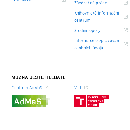
(externí
Závěrečné práce
odkaz)
odkaz)
Knihovnické informační
(externí
centrum
odkaz)
(externí
Studijní opory
odkaz)
Informace o zpracování
(externí
osobních údajů
odkaz)
MOŽNÁ JEŠTĚ HLEDÁTE
Centrum AdMaS
VUT
(externí
(externí
odkaz)
odkaz)