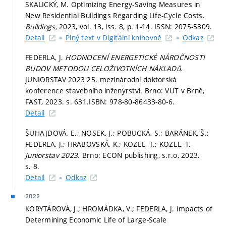
SKALICKÝ, M. Optimizing Energy-Saving Measures in
New Residential Buildings Regarding Life-Cycle Costs.
Buildings,
2023, vol. 13, iss. 8,
p. 1-14.
ISSN: 2075-5309.
Detail
Plný text v Digitální knihovně
Odkaz
FEDERLA, J.
HODNOCENÍ ENERGETICKÉ NÁROČNOSTI
BUDOV METODOU CELOŽIVOTNÍCH NÁKLADů.
JUNIORSTAV 2023 25. mezinárodní doktorská
konference stavebního inženýrství. Brno: VUT v Brně,
FAST, 2023.
s. 631.
ISBN: 978-80-86433-80-6.
Detail
ŠUHAJDOVÁ, E.; NOSEK, J.; POBUCKÁ, S.; BARÁNEK, Š.;
FEDERLA, J.; HRABOVSKÁ, K.; KOZEL, T.; KOZEL, T.
Juniorstav 2023.
Brno: ECON publishing, s.r.o, 2023.
s. 8.
Detail
Odkaz
2022
KORYTÁROVÁ, J.; HROMÁDKA, V.; FEDERLA, J. Impacts of
Determining Economic Life of Large-Scale