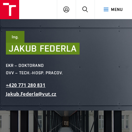
FAST
PŘIHLÁSIT
HLEDAT
MENU
VUT
SE
Brno
Ing.
JAKUB
FEDERLA
EKR – DOKTORAND
OVV – TECH.-HOSP. PRACOV.
+420
771
280
831
Jakub.Federla@vut.cz