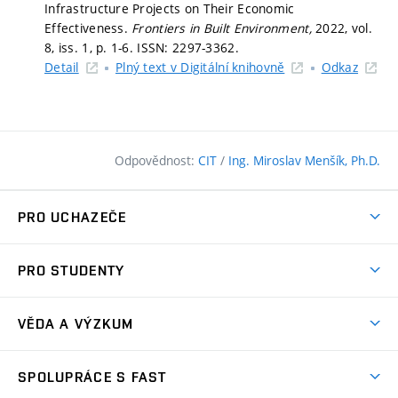
Infrastructure Projects on Their Economic
Effectiveness.
Frontiers in Built Environment,
2022, vol.
8, iss. 1,
p. 1-6.
ISSN: 2297-3362.
Detail
Plný text v Digitální knihovně
Odkaz
Odpovědnost:
CIT
/
Ing. Miroslav Menšík, Ph.D.
PRO UCHAZEČE
Pojďte na FAST
PRO STUDENTY
Nabídka programů
Časový plán studia
Přijímačky
VĚDA A VÝZKUM
Studijní programy
Zápisy
Úspěchy
Předměty
SPOLUPRÁCE S FAST
(externí
Ambasadoři pro prváky
Licence a patenty