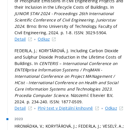
of Phosphate Emissions in civil Engineering Projects and
their Inclusion in the Lifecycle Costs of Buildings. In
JUNIOR STAV 2024 - Proceedings 26th International
Scientific Conference of Civil Engineering.
Juniorstav
2024.
Brno: Brno University of Technology, Faculty of
Civil Engineering, 2024.
p. 1-8.
ISSN: 3029-5904.
Detail
Odkaz
FEDERLA, J.; KORYTÁROVÁ, J. Including Carbon Dioxide
and Sulphur Dioxide Production in the Lifetime Costs of
Buildings. In
CENTERIS – International Conference on
ENTERprise Information Systems / ProjMAN -
International Conference on Project MANagement /
HCist - International Conference on Health and Social
Care Information Systems and Technologies 2023.
Procedia Computer Science.
Nizozemí: Elsevier B.V,
2024.
p. 234-240.
ISSN: 1877-0509.
Detail
Plný text v Digitální knihovně
Odkaz
2023
HROMÁDKA, V.; KORYTÁROVÁ, J.; FEDERLA, J.; VESELÝ, A.;