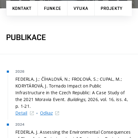
KONTAKT
FUNKCE
VÝUKA
PROJEKTY
P
PUBLIKACE
2026
FEDERLA, J.; ČÍHALOVÁ, N.; FROĽOVÁ, S.; CUPAL, M.;
KORYTÁROVÁ, J. Tornado Impact on Public
Infrastructure in the Czech Republic: A Case Study of
the 2021 Moravia Event.
Buildings,
2026, vol. 16, iss. 4,
p. 1-21.
Detail
Odkaz
2024
FEDERLA, J. Assessing the Environmental Consequences