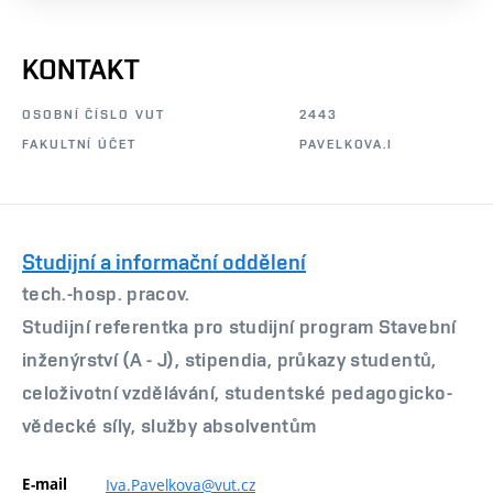
KONTAKT
OSOBNÍ ČÍSLO VUT
2443
FAKULTNÍ ÚČET
PAVELKOVA.I
Studijní a informační oddělení
tech.-hosp. pracov.
Studijní referentka pro studijní program Stavební
inženýrství (A - J), stipendia, průkazy studentů,
celoživotní vzdělávání, studentské pedagogicko-
vědecké síly, služby absolventům
E-mail
Iva.Pavelkova@vut.cz