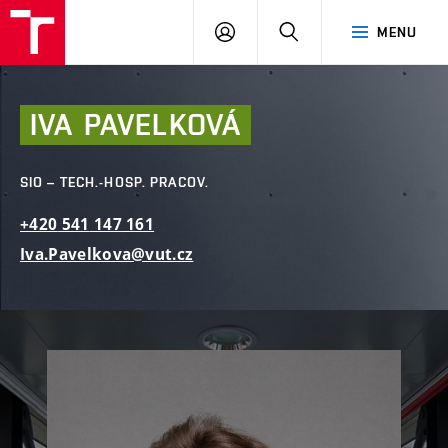
FAST
PŘIHLÁSIT
HLEDAT
MENU
VUT
SE
Brno
IVA
PAVELKOVÁ
SIO – TECH.-HOSP. PRACOV.
+420
541
147
161
Iva.Pavelkova@vut.cz