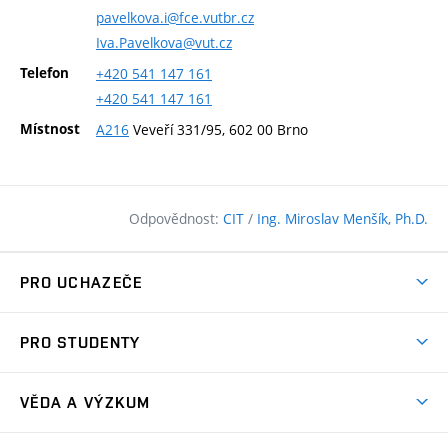
pavelkova.i@fce.vutbr.cz
Iva.Pavelkova@vut.cz
Telefon
+420
541
147
161
+420
541
147
161
Místnost
A216
Veveří 331/95, 602 00 Brno
Odpovědnost:
CIT
/
Ing. Miroslav Menšík, Ph.D.
PRO UCHAZEČE
Pojďte na FAST
PRO STUDENTY
Nabídka programů
Časový plán studia
Přijímačky
VĚDA A VÝZKUM
Studijní programy
Zápisy
Úspěchy