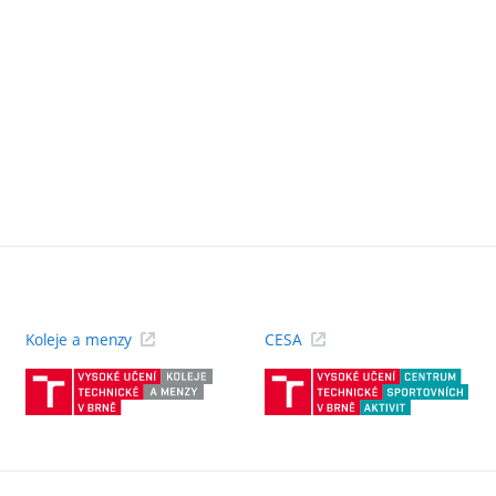
Koleje a menzy
CESA
(externí
(ext
odkaz)
odk