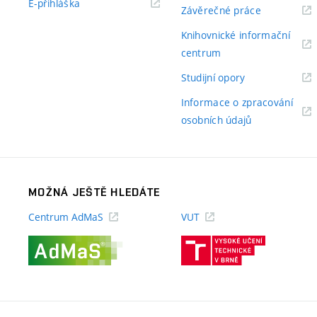
(externí
E-přihláška
(externí
Závěrečné práce
odkaz)
odkaz)
Knihovnické informační
(externí
centrum
odkaz)
(externí
Studijní opory
odkaz)
Informace o zpracování
(externí
osobních údajů
odkaz)
MOŽNÁ JEŠTĚ HLEDÁTE
Centrum AdMaS
VUT
(externí
(externí
odkaz)
odkaz)