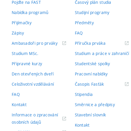
Pojďte na FAST
Časový plán studia
Nabídka programů
Studijní programy
Přijímačky
Předměty
Zápisy
FAQ
(externí
(externí
Ambasadoři pro prváky
Příručka prváka
odkaz)
odkaz)
Studium MSc.
Studium a práce v zahraničí
Přípravné kurzy
Studentské spolky
Den otevřených dveří
Pracovní nabídky
(externí
Celoživotní vzdělávání
Časopis Fasťák
odkaz)
FAQ
Stipendia
Kontakt
Směrnice a předpisy
Informace o zpracování
Stavební slovník
(externí
osobních údajů
Kontakt
odkaz)