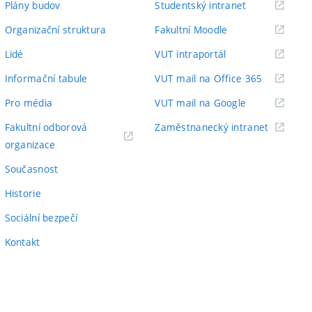
(externí
Plány budov
Studentský intranet
odkaz)
(externí
Organizační struktura
Fakultní Moodle
odkaz)
(externí
Lidé
VUT intraportál
odkaz)
(externí
Informační tabule
VUT mail na Office 365
odkaz)
(externí
Pro média
VUT mail na Google
odkaz)
(externí
Fakultní odborová
Zaměstnanecký intranet
(externí
odkaz)
organizace
odkaz)
Současnost
Historie
Sociální bezpečí
Kontakt