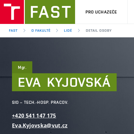
PRO UCHAZEČE
FAST
O FAKULTĚ
LIDÉ
DETAIL OSOBY
Mgr.
EVA
KYJOVSKÁ
SIO – TECH.-HOSP. PRACOV.
+420
541
147
175
Eva.Kyjovska@vut.cz