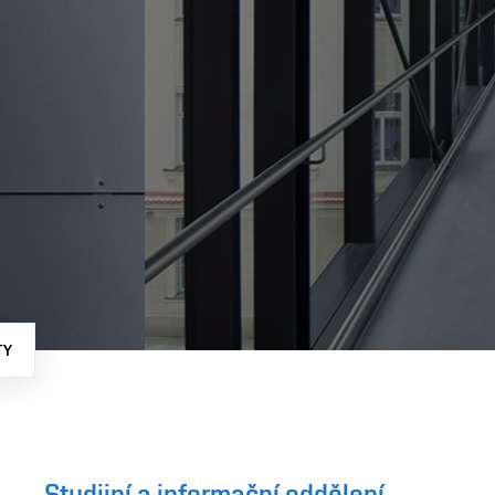
TY
Studijní a informační oddělení