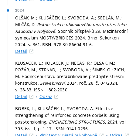
2024
OLŠÁK, M.; KLUSÁČEK, L.; SVOBODA, A.; SEDLÁK, M.;
MLČÁK, D.
Rekonstrukce obloukového mostu přes řeku
Radbuzu v Holýšově.
Sborník příspěvků 29. Mezinárodní
sympozium MOSTY/BRIDGES 2024. Brno: Sekurkon,
2024.
s. 361.
ISBN: 978-80-86604-91-6.
Detail
KLUSÁČEK, L.; KOLÁČEK, J.; NEČAS, R.; OLŠÁK, M.;
POŽÁR, M.; STRNAD, J.; SVOBODA, A.; ŠIMEK, O.; ZICH,
M. Hodnocení stavu prefabrikované předpjaté střešní
konstrukce.
Stavebnictví,
2024, roč. 28, č. 04/2024,
s. 28-33.
ISSN: 1802-2030.
Detail
Odkaz
BOBEK, L.; KLUSÁČEK, L.; SVOBODA, A. Effective
strengthening of reinforced concrete corbels using
post-tensioning.
ENGINEERING STRUCTURES,
2024, vol.
305, iss. 1,
p. 1-17.
ISSN: 0141-0296.
Detail
Plný text v Digitální knihovně
Odkaz