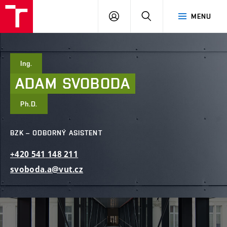
FAST
PŘIHLÁSIT
HLEDAT
MENU
VUT
SE
Brno
Ing.
ADAM
SVOBODA
Ph.D.
BZK – ODBORNÝ ASISTENT
+420
541
148
211
svoboda.a@vut.cz