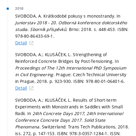
2018
SVOBODA, A. Krátkodobé pokusy s monostrandy. In
Juniorstav 2018 - 20. Odborná konference doktorského
studia. Sborník příspěvků.
Brno: 2018.
s. 448-453.
ISBN:
978-80-86433-69-1.
Detail
SVOBODA, A.; KLUSÁČEK, L. Strengthening of
Reinforced Concrete Bridges by Post-Tensioning. In
Proceedings of The 12th International PhD Symposium
in Civil Engineering.
Prague: Czech Technical University
in Prague, 2018.
p. 923-930.
ISBN: 978-80-01-06401-6.
Detail
SVOBODA, A.; KLUSÁČEK, L. Results of Short-term
Experiments with Monostrands in Saddles with Small
Radii. In
24th Concrete Days 2017, 24th International
Conference Concrete Days 2017.
Solid State
Phenomena.
Switzerland: Trans Tech Publications, 2018.
iss. 272,
p. 147-153.
ISBN: 978-3-0357-1284-1. ISSN: