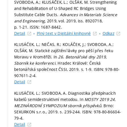
SVOBODA, A.; KLUSÁČEK, L.; OLŠÁK, M. Strengthening
and Rehabilitation of U-Shaped RC Bridges Using
Substitute Cable Ducts.
Advances in Materials Science
and Engineering,
2019, vol. 2019, iss. 8920718,
p. 1-21.
ISSN: 1687-8442.
Detail
Plný text v Digitální knihovně
Odkaz
KLUSÁČEK, L.; NEČAS, R.; KOLÁČEK, J.; SVOBODA, A.;
OLŠÁK, M. Statické zajištění lávky pro pěší přes řeku
Moravu v Kroměříži. In
26. Betonářské dny 2019,
Sborník ke konferenci.
Hradec Králové: Česká
betonářská společnost ČSSI, 2019.
s. 1-9.
ISBN: 978-80-
907611-2-4.
Detail
KLUSÁČEK, L.; SVOBODA, A. Diagnostika předpínacích
kabelů semidestruktivní metodou. In
MOSTY 2019 24.
MEZINÁRODNÍ SYMPOZIUM sborník příspěvků.
Brno:
SEKURKON s.r.o., 2019.
s. 239-244.
ISBN: 978-80-86604-
79-4.
Detail