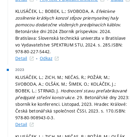
KLUSÁČEK, L.; BOBEK, L.; SVOBODA, A.
Efektívne
zosilnenie krátkych konzol stĺpov priemyselnej haly
pomocou dodatočne vložených predpínacích káblov.
Betonárske dni 2024 Zborník príspevkov. 2024.
Bratislava: Slovenská technická univerzita v Bratislave
vo Vydavateľstve SPEKTRUM STU, 2024.
s. 285.
ISBN:
978-80-227-5442.
Detail
Odkaz
2023
KLUSÁČEK, L.; ZICH, M.; NEČAS, R.; POŽÁR, M.;
SVOBODA, A.; OLŠÁK, M.; ŠIMEK, O.; KOLÁČEK, J.;
BOBEK, L.; STRNAD, J.
Hodnocení stavu prefabrikované
předpjaté střešní konstrukce.
29. Betonářské dny 2023:
sborník ke konferenci. Listopad, 2023. Hradec Králové:
Česká betonářská společnost ČSSI, 2023.
s. 170.
ISBN:
978-80-908943-0-3.
Detail
KLUSÁČEK, L.; ZICH, M.; NEČAS, R.; POŽÁR, M.; OLŠÁK,