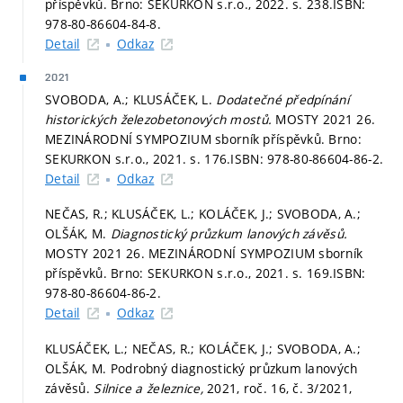
příspěvků. Brno: SEKURKON s.r.o., 2022.
s. 238.
ISBN:
978-80-86604-84-8.
Detail
Odkaz
2021
SVOBODA, A.; KLUSÁČEK, L.
Dodatečné předpínání
historických železobetonových mostů.
MOSTY 2021 26.
MEZINÁRODNÍ SYMPOZIUM sborník příspěvků. Brno:
SEKURKON s.r.o., 2021.
s. 176.
ISBN: 978-80-86604-86-2.
Detail
Odkaz
NEČAS, R.; KLUSÁČEK, L.; KOLÁČEK, J.; SVOBODA, A.;
OLŠÁK, M.
Diagnostický průzkum lanových závěsů.
MOSTY 2021 26. MEZINÁRODNÍ SYMPOZIUM sborník
příspěvků. Brno: SEKURKON s.r.o., 2021.
s. 169.
ISBN:
978-80-86604-86-2.
Detail
Odkaz
KLUSÁČEK, L.; NEČAS, R.; KOLÁČEK, J.; SVOBODA, A.;
OLŠÁK, M. Podrobný diagnostický průzkum lanových
závěsů.
Silnice a železnice,
2021, roč. 16, č. 3/2021,