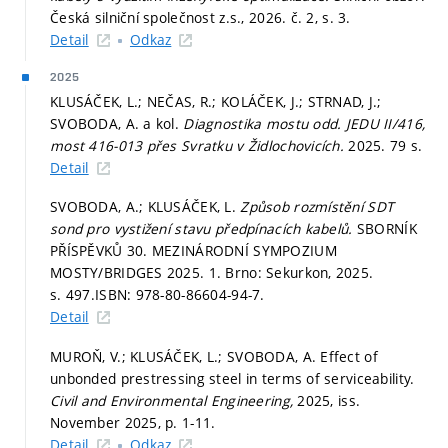
Česká silniční společnost z.s., 2026. č. 2,
s. 3.
Detail
Odkaz
2025
KLUSÁČEK, L.; NEČAS, R.; KOLÁČEK, J.; STRNAD, J.;
SVOBODA, A. a kol.
Diagnostika mostu odd. JEDU II/416,
most 416-013 přes Svratku v Židlochovicích.
2025. 79 s.
Detail
SVOBODA, A.; KLUSÁČEK, L.
Způsob rozmístění SDT
sond pro vystižení stavu předpínacích kabelů.
SBORNÍK
PŘÍSPĚVKŮ 30. MEZINÁRODNÍ SYMPOZIUM
MOSTY/BRIDGES 2025. 1. Brno: Sekurkon, 2025.
s. 497.
ISBN: 978-80-86604-94-7.
Detail
MUROŇ, V.; KLUSÁČEK, L.; SVOBODA, A. Effect of
unbonded prestressing steel in terms of serviceability.
Civil and Environmental Engineering,
2025, iss.
November 2025,
p. 1-11.
Detail
Odkaz