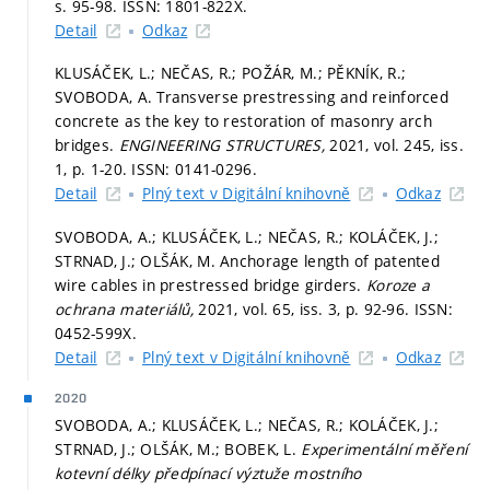
s. 95-98.
ISSN: 1801-822X.
Detail
Odkaz
KLUSÁČEK, L.; NEČAS, R.; POŽÁR, M.; PĚKNÍK, R.;
SVOBODA, A. Transverse prestressing and reinforced
concrete as the key to restoration of masonry arch
bridges.
ENGINEERING STRUCTURES,
2021, vol. 245, iss.
1,
p. 1-20.
ISSN: 0141-0296.
Detail
Plný text v Digitální knihovně
Odkaz
SVOBODA, A.; KLUSÁČEK, L.; NEČAS, R.; KOLÁČEK, J.;
STRNAD, J.; OLŠÁK, M. Anchorage length of patented
wire cables in prestressed bridge girders.
Koroze a
ochrana materiálů,
2021, vol. 65, iss. 3,
p. 92-96.
ISSN:
0452-599X.
Detail
Plný text v Digitální knihovně
Odkaz
2020
SVOBODA, A.; KLUSÁČEK, L.; NEČAS, R.; KOLÁČEK, J.;
STRNAD, J.; OLŠÁK, M.; BOBEK, L.
Experimentální měření
kotevní délky předpínací výztuže mostního