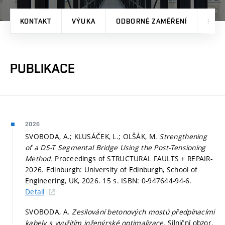
KONTAKT
VÝUKA
ODBORNÉ ZAMĚŘENÍ
PRO
PUBLIKACE
2026
SVOBODA, A.; KLUSÁČEK, L.; OLŠÁK, M.
Strengthening
of a DS-T Segmental Bridge Using the Post-Tensioning
Method.
Proceedings of STRUCTURAL FAULTS + REPAIR-
2026. Edinburgh: University of Edinburgh, School of
Engineering, UK, 2026. 15 s. ISBN: 0-947644-94-6.
Detail
SVOBODA, A.
Zesilování betonových mostů předpínacími
kabely s využitím inženýrské optimalizace.
Silniční obzor.