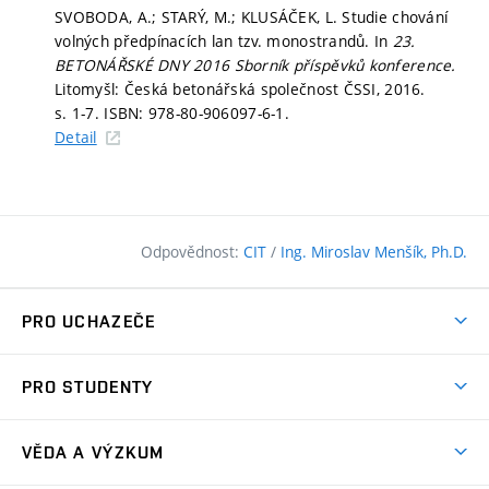
SVOBODA, A.; STARÝ, M.; KLUSÁČEK, L. Studie chování
volných předpínacích lan tzv. monostrandů. In
23.
BETONÁŘSKÉ DNY 2016 Sborník příspěvků konference.
Litomyšl: Česká betonářská společnost ČSSI, 2016.
s. 1-7.
ISBN: 978-80-906097-6-1.
Detail
Odpovědnost:
CIT
/
Ing. Miroslav Menšík, Ph.D.
PRO UCHAZEČE
Pojďte na FAST
PRO STUDENTY
Nabídka programů
Časový plán studia
Přijímačky
VĚDA A VÝZKUM
Studijní programy
Zápisy