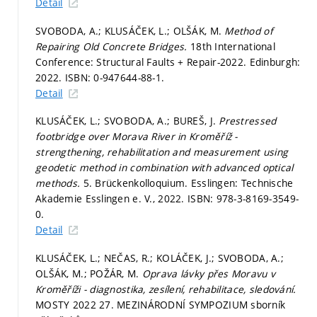
Detail
SVOBODA, A.; KLUSÁČEK, L.; OLŠÁK, M.
Method of
Repairing Old Concrete Bridges.
18th International
Conference: Structural Faults + Repair-2022. Edinburgh:
2022. ISBN: 0-947644-88-1.
Detail
KLUSÁČEK, L.; SVOBODA, A.; BUREŠ, J.
Prestressed
footbridge over Morava River in Kroměříž -
strengthening, rehabilitation and measurement using
geodetic method in combination with advanced optical
methods.
5. Brückenkolloquium. Esslingen: Technische
Akademie Esslingen e. V., 2022. ISBN: 978-3-8169-3549-
0.
Detail
KLUSÁČEK, L.; NEČAS, R.; KOLÁČEK, J.; SVOBODA, A.;
OLŠÁK, M.; POŽÁR, M.
Oprava lávky přes Moravu v
Kroměříži - diagnostika, zesílení, rehabilitace, sledování.
MOSTY 2022 27. MEZINÁRODNÍ SYMPOZIUM sborník