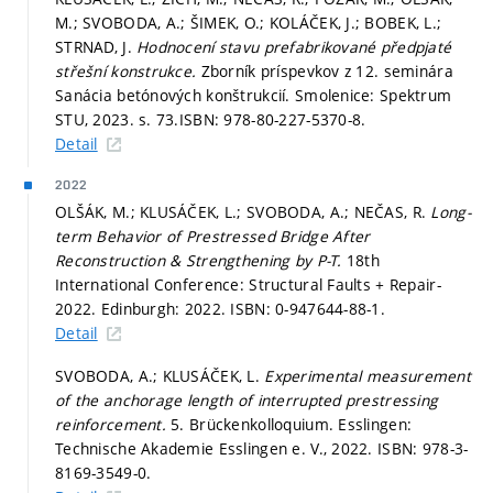
M.; SVOBODA, A.; ŠIMEK, O.; KOLÁČEK, J.; BOBEK, L.;
STRNAD, J.
Hodnocení stavu prefabrikované předpjaté
střešní konstrukce.
Zborník príspevkov z 12. seminára
Sanácia betónových konštrukcií. Smolenice: Spektrum
STU, 2023.
s. 73.
ISBN: 978-80-227-5370-8.
Detail
2022
OLŠÁK, M.; KLUSÁČEK, L.; SVOBODA, A.; NEČAS, R.
Long-
term Behavior of Prestressed Bridge After
Reconstruction & Strengthening by P-T.
18th
International Conference: Structural Faults + Repair-
2022. Edinburgh: 2022. ISBN: 0-947644-88-1.
Detail
SVOBODA, A.; KLUSÁČEK, L.
Experimental measurement
of the anchorage length of interrupted prestressing
reinforcement.
5. Brückenkolloquium. Esslingen:
Technische Akademie Esslingen e. V., 2022. ISBN: 978-3-
8169-3549-0.