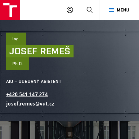
FAST
PŘIHLÁSIT
HLEDAT
MENU
VUT
SE
Brno
Ing.
JOSEF
REMEŠ
Ph.D.
AIU – ODBORNÝ ASISTENT
+420
541
147
274
josef.remes@vut.cz