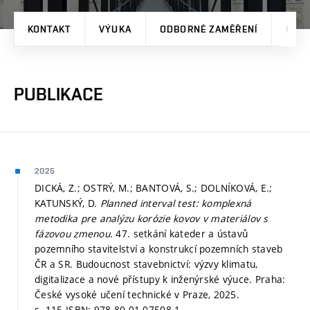
KONTAKT
VÝUKA
ODBORNÉ ZAMĚŘENÍ
PRO
PUBLIKACE
2025
DICKÁ, Z.; OSTRÝ, M.; BANTOVÁ, S.; DOLNÍKOVÁ, E.;
KATUNSKÝ, D.
Planned interval test: komplexná
metodika pre analýzu korózie kovov v materiálov s
fázovou zmenou.
47. setkání kateder a ústavů
pozemního stavitelství a konstrukcí pozemních staveb
ČR a SR. Budoucnost stavebnictví: výzvy klimatu,
digitalizace a nové přístupy k inženýrské výuce. Praha:
České vysoké učení technické v Praze, 2025.
s. 115.
ISBN: 978-80-01-07508-1.