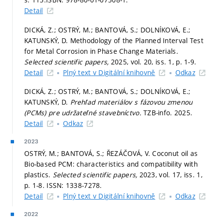
Detail
DICKÁ, Z.; OSTRÝ, M.; BANTOVÁ, S.; DOLNÍKOVÁ, E.;
KATUNSKÝ, D. Methodology of the Planned Interval Test
for Metal Corrosion in Phase Change Materials.
Selected scientific papers,
2025, vol. 20, iss. 1,
p. 1-9.
Detail
Plný text v Digitální knihovně
Odkaz
DICKÁ, Z.; OSTRÝ, M.; BANTOVÁ, S.; DOLNÍKOVÁ, E.;
KATUNSKÝ, D.
Prehľad materiálov s fázovou zmenou
(PCMs) pre udržateľné stavebníctvo.
TZB-info. 2025.
Detail
Odkaz
2023
OSTRÝ, M.; BANTOVÁ, S.; ŘEZÁČOVÁ, V. Coconut oil as
Bio-based PCM: characteristics and compatibility with
plastics.
Selected scientific papers,
2023, vol. 17, iss. 1,
p. 1-8.
ISSN: 1338-7278.
Detail
Plný text v Digitální knihovně
Odkaz
2022