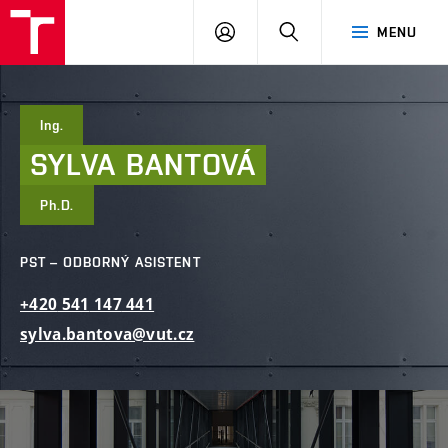
FAST
PŘIHLÁSIT
HLEDAT
MENU
VUT
SE
Brno
Ing.
SYLVA
BANTOVÁ
Ph.D.
PST – ODBORNÝ ASISTENT
+420
541
147
441
sylva.bantova@vut.cz