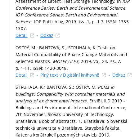
Assessment of Latent Heat Storage Technology. In
IOP
Conference Series: Earth and Environmental Science.
IOP Conference Series: Earth and Environmental
Science.
IOP Publishing, 2019. iss. 1,
p. 1-7.
ISSN: 1755-
1307.
Detail
Odkaz
OSTRÝ, M.; BANTOVÁ, S.; STRUHALA, K. Tests on
Material Compatibility of Phase Change Materials and
Selected Plastics.
MOLECULES,
2019, vol. 24, iss. 7,
p. 1-11.
ISSN: 1420-3049.
Detail
Plný text v Digitální knihovně
Odkaz
STRUHALA, K.; BANTOVÁ, S.; OSTRÝ, M.
PCMs in
buildings: Compatibility with container materials and
analysis of environmental impacts.
EnviBUILD 2019 -
Buildings and Environment. International Conference,
7th November, Slovak University of Technology,
Bratislava. Book of abstracts. 1. Bratislava: Slovenská
technická univerzita v Bratislave, Stavebná fakulta,
Katedra konštrukcií pozemných stavieb, 2019.