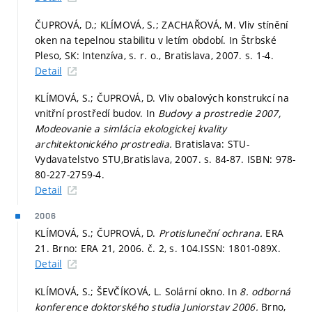
ČUPROVÁ, D.; KLÍMOVÁ, S.; ZACHAŘOVÁ, M. Vliv stínění
oken na tepelnou stabilitu v letím období. In Štrbské
Pleso, SK: Intenzíva, s. r. o., Bratislava, 2007.
s. 1-4.
Detail
KLÍMOVÁ, S.; ČUPROVÁ, D. Vliv obalových konstrukcí na
vnitřní prostředí budov. In
Budovy a prostredie 2007,
Modeovanie a simlácia ekologickej kvality
architektonického prostredia.
Bratislava: STU-
Vydavatelstvo STU,Bratislava, 2007.
s. 84-87.
ISBN: 978-
80-227-2759-4.
Detail
2006
KLÍMOVÁ, S.; ČUPROVÁ, D.
Protisluneční ochrana.
ERA
21. Brno: ERA 21, 2006. č. 2,
s. 104.
ISSN: 1801-089X.
Detail
KLÍMOVÁ, S.; ŠEVČÍKOVÁ, L. Solární okno. In
8. odborná
konference doktorského studia Juniorstav 2006.
Brno,