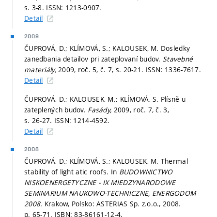
s. 3-8.
ISSN: 1213-0907.
Detail
2009
ČUPROVÁ, D.; KLÍMOVÁ, S.; KALOUSEK, M. Dosledky
zanedbania detailov pri zateplovaní budov.
Stavebné
materiály,
2009, roč. 5, č. 7,
s. 20-21.
ISSN: 1336-7617.
Detail
ČUPROVÁ, D.; KALOUSEK, M.; KLÍMOVÁ, S. Plísně u
zateplených budov.
Fasády,
2009, roč. 7, č. 3,
s. 26-27.
ISSN: 1214-4592.
Detail
2008
ČUPROVÁ, D.; KLÍMOVÁ, S.; KALOUSEK, M. Thermal
stability of light atic roofs. In
BUDOWNICTWO
NISKOENERGETYCZNE - IX MIEDZYNARODOWE
SEMINARIUM NAUKOWO-TECHNICZNE, ENERGODOM
2008.
Krakow, Polsko: ASTERIAS Sp. z.o.o., 2008.
p. 65-71.
ISBN: 83-86161-12-4.