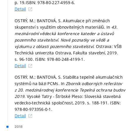
p. 19.
ISBN: 978-80-227-4959-6.
Detail
OSTRÝ, M.; BANTOVÁ, S. Akumulace při změnách
skupenství s využitím obnovitelných materiálů. In
43.
mezinárodní vědecká konference kateder a ústavů
pozemního stavitelství. Nové poznatky ve vědě a
výzkumu z oblasti pozemního stavitelství.
Ostrava: VŠB
Technická univerzita Ostrava, Fakulta stavební, 2019.
s. 96-100.
ISBN: 978-80-248-4199-1.
Detail
OSTRÝ, M.; BANTOVÁ, S. Stabilita tepelně akumulačních
systémů na bázi PCMs. In
Zborník odborných referátov
z 20. medzinárodnej konferencie Tepelná ochrana budov
2019.
Vysoké Tatry - Štrbské Pleso: Sloveská stavebná
vedecko-technická spoločnost, 2019.
s. 188-191.
ISBN:
978-80-973356-0-1.
Detail
2018