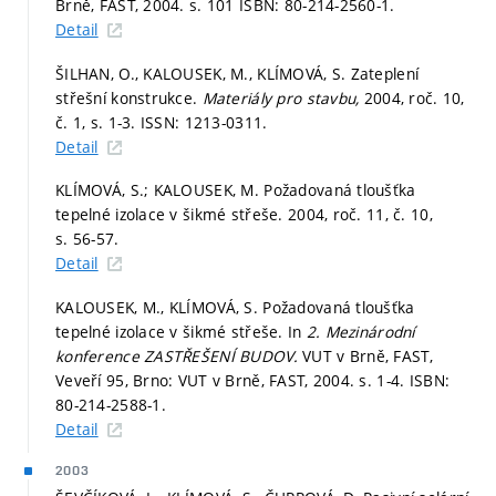
Brně, FAST, 2004.
s. 101
ISBN: 80-214-2560-1.
Detail
ŠILHAN, O., KALOUSEK, M., KLÍMOVÁ, S. Zateplení
střešní konstrukce.
Materiály pro stavbu,
2004, roč. 10,
č. 1,
s. 1-3.
ISSN: 1213-0311.
Detail
KLÍMOVÁ, S.; KALOUSEK, M. Požadovaná tloušťka
tepelné izolace v šikmé střeše. 2004, roč. 11, č. 10,
s. 56-57.
Detail
KALOUSEK, M., KLÍMOVÁ, S. Požadovaná tloušťka
tepelné izolace v šikmé střeše. In
2. Mezinárodní
konference ZASTŘEŠENÍ BUDOV.
VUT v Brně, FAST,
Veveří 95, Brno: VUT v Brně, FAST, 2004.
s. 1-4.
ISBN:
80-214-2588-1.
Detail
2003