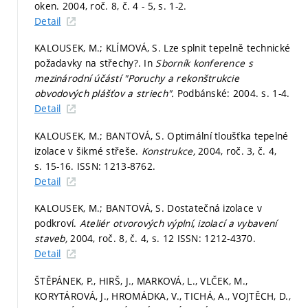
oken. 2004, roč. 8, č. 4 - 5,
s. 1-2.
Detail
KALOUSEK, M.; KLÍMOVÁ, S. Lze splnit tepelně technické
požadavky na střechy?. In
Sborník konference s
mezinárodní účástí "Poruchy a rekonštrukcie
obvodových plášťov a striech".
Podbánské: 2004.
s. 1-4.
Detail
KALOUSEK, M.; BANTOVÁ, S. Optimální tloušťka tepelné
izolace v šikmé střeše.
Konstrukce,
2004, roč. 3, č. 4,
s. 15-16.
ISSN: 1213-8762.
Detail
KALOUSEK, M.; BANTOVÁ, S. Dostatečná izolace v
podkroví.
Ateliér otvorových výplní, izolací a vybavení
staveb,
2004, roč. 8, č. 4,
s. 12
ISSN: 1212-4370.
Detail
ŠTĚPÁNEK, P., HIRŠ, J., MARKOVÁ, L., VLČEK, M.,
KORYTÁROVÁ, J., HROMÁDKA, V., TICHÁ, A., VOJTĚCH, D.,