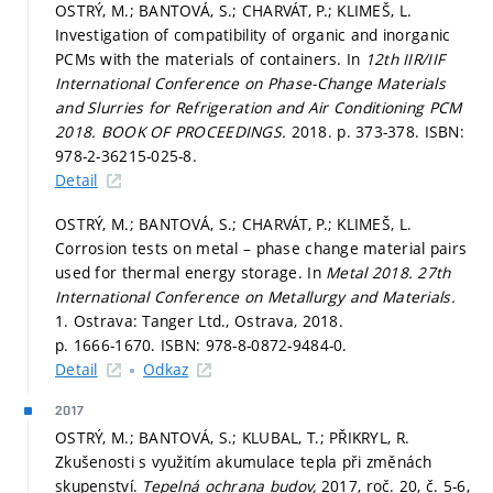
OSTRÝ, M.; BANTOVÁ, S.; CHARVÁT, P.; KLIMEŠ, L.
Investigation of compatibility of organic and inorganic
PCMs with the materials of containers. In
12th IIR/IIF
International Conference on Phase-Change Materials
and Slurries for Refrigeration and Air Conditioning PCM
2018. BOOK OF PROCEEDINGS.
2018.
p. 373-378.
ISBN:
978-2-36215-025-8.
Detail
OSTRÝ, M.; BANTOVÁ, S.; CHARVÁT, P.; KLIMEŠ, L.
Corrosion tests on metal – phase change material pairs
used for thermal energy storage. In
Metal 2018. 27th
International Conference on Metallurgy and Materials.
1. Ostrava: Tanger Ltd., Ostrava, 2018.
p. 1666-1670.
ISBN: 978-8-0872-9484-0.
Detail
Odkaz
2017
OSTRÝ, M.; BANTOVÁ, S.; KLUBAL, T.; PŘIKRYL, R.
Zkušenosti s využitím akumulace tepla při změnách
skupenství.
Tepelná ochrana budov,
2017, roč. 20, č. 5-6,