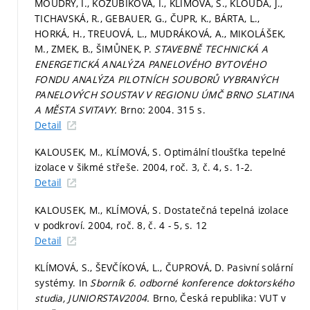
MOUDRÝ, I., KOZUBÍKOVÁ, I., KLÍMOVÁ, S., KLOUDA, J.,
TICHAVSKÁ, R., GEBAUER, G., ČUPR, K., BÁRTA, L.,
HORKÁ, H., TREUOVÁ, L., MUDRÁKOVÁ, A., MIKOLÁŠEK,
M., ZMEK, B., ŠIMŮNEK, P.
STAVEBNĚ TECHNICKÁ A
ENERGETICKÁ ANALÝZA PANELOVÉHO BYTOVÉHO
FONDU ANALÝZA PILOTNÍCH SOUBORŮ VYBRANÝCH
PANELOVÝCH SOUSTAV V REGIONU ÚMČ BRNO SLATINA
A MĚSTA SVITAVY.
Brno: 2004. 315 s.
Detail
KALOUSEK, M., KLÍMOVÁ, S. Optimální tloušťka tepelné
izolace v šikmé střeše. 2004, roč. 3, č. 4,
s. 1-2.
Detail
KALOUSEK, M., KLÍMOVÁ, S. Dostatečná tepelná izolace
v podkroví. 2004, roč. 8, č. 4 - 5,
s. 12
Detail
KLÍMOVÁ, S., ŠEVČÍKOVÁ, L., ČUPROVÁ, D. Pasivní solární
systémy. In
Sborník 6. odborné konference doktorského
studia, JUNIORSTAV2004.
Brno, Česká republika: VUT v