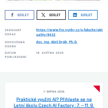
SDÍLET
SDÍLET
SDÍLET
https://www.fce.vutbr.cz/o-fakulte/akt
ZKRÁCENÝ
ODKAZ
uality/8432
doc. Ing. Aleš Dráb, Ph.D.
ODPOVĚDNÁ
OSOBA
DATUM
18. KVĚTNA 2026
PUBLIKOVÁNÍ
7. SRPNA 2026
Praktické využití AI? Přihlaste se na
Letní školu Czech AI Factory : 7. – 11. 9.