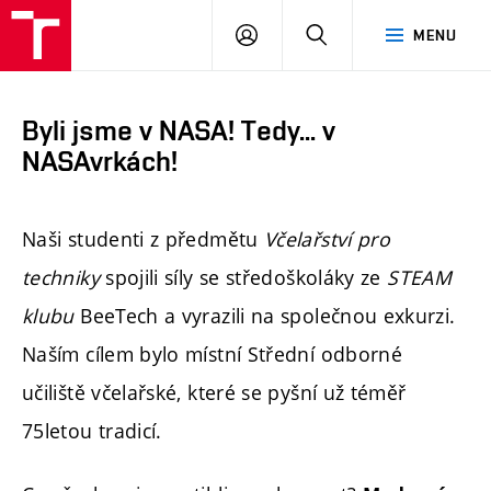
FAST
PŘIHLÁSIT
HLEDAT
MENU
VUT
SE
Brno
Byli jsme v NASA! Tedy... v
NASAvrkách!
Naši studenti z předmětu
Včelařství pro
techniky
spojili síly se středoškoláky ze
STEAM
klubu
BeeTech a vyrazili na společnou exkurzi.
Naším cílem bylo místní Střední odborné
učiliště včelařské, které se pyšní už téměř
75letou tradicí.