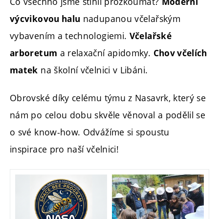
Co všechno jsme stihli prozkoumat?
Moderní
nadupanou včelařským
výcvikovou halu
vybavením a technologiemi.
Včelařské
a relaxační apidomky.
arboretum
Chov včelích
na školní včelnici v Libáni.
matek
Obrovské díky celému týmu z Nasavrk, který se
nám po celou dobu skvěle věnoval a podělil se
o své know-how. Odvážíme si spoustu
inspirace pro naší včelnici!