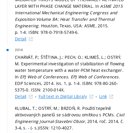
LAYER WITH PHASE CHANGE MATERIAL. In
ASME 2015
International Mechanical Engineering Congress and
Exposition Volume 8A: Heat Transfer and Thermal
Engineering.
Houston, Texas, USA: ASME, 2015.
p. 1-4.
ISBN: 978-0-7918-5749-6.
Detail
2014
CHARVÁT, P.; ŠTĚTINA, J.; PECH, O.; KLIMEŠ, L.; OSTRÝ,
M. Experimental investigation of stabilization of flowing
water temperature with a water-PCM heat exchanger.
In
EPJ Web of Conferences.
EPJ Web of Conferences.
EDP Sciences, 2014. iss. 1,
p. 1-4.
ISBN: 978-80-260-
5375-0. ISSN: 2100-014X.
Detail
Full text in Digital Libraly
Link
KLUBAL, T.; OSTRÝ, M.; BRZOŇ, R. Použití tepelně
aktivovaných panelů se sádrovou omítkou s PCMs.
Civil
Engineering Journal-Stavebni Obzor,
2014, roč. 2014, č.
3-4,
s. - (- s.)
ISSN: 1210-4027.