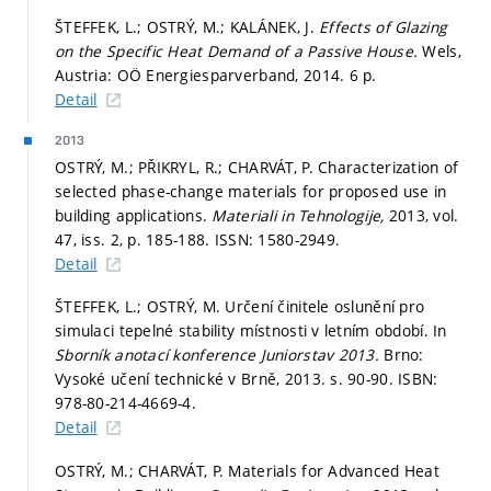
ŠTEFFEK, L.; OSTRÝ, M.; KALÁNEK, J.
Effects of Glazing
on the Specific Heat Demand of a Passive House.
Wels,
Austria: OÖ Energiesparverband, 2014. 6 p.
Detail
2013
OSTRÝ, M.; PŘIKRYL, R.; CHARVÁT, P. Characterization of
selected phase-change materials for proposed use in
building applications.
Materiali in Tehnologije,
2013, vol.
47, iss. 2,
p. 185-188.
ISSN: 1580-2949.
Detail
ŠTEFFEK, L.; OSTRÝ, M. Určení činitele oslunění pro
simulaci tepelné stability místnosti v letním období. In
Sborník anotací konference Juniorstav 2013.
Brno:
Vysoké učení technické v Brně, 2013.
s. 90-90.
ISBN:
978-80-214-4669-4.
Detail
OSTRÝ, M.; CHARVÁT, P. Materials for Advanced Heat