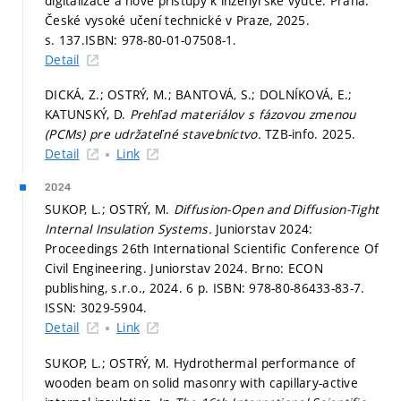
digitalizace a nové přístupy k inženýrské výuce. Praha:
České vysoké učení technické v Praze, 2025.
s. 137.
ISBN: 978-80-01-07508-1.
Detail
DICKÁ, Z.; OSTRÝ, M.; BANTOVÁ, S.; DOLNÍKOVÁ, E.;
KATUNSKÝ, D.
Prehľad materiálov s fázovou zmenou
(PCMs) pre udržateľné stavebníctvo.
TZB-info. 2025.
Detail
Link
2024
SUKOP, L.; OSTRÝ, M.
Diffusion-Open and Diffusion-Tight
Internal Insulation Systems.
Juniorstav 2024:
Proceedings 26th International Scientific Conference Of
Civil Engineering. Juniorstav 2024. Brno: ECON
publishing, s.r.o., 2024. 6 p. ISBN: 978-80-86433-83-7.
ISSN: 3029-5904.
Detail
Link
SUKOP, L.; OSTRÝ, M. Hydrothermal performance of
wooden beam on solid masonry with capillary-active