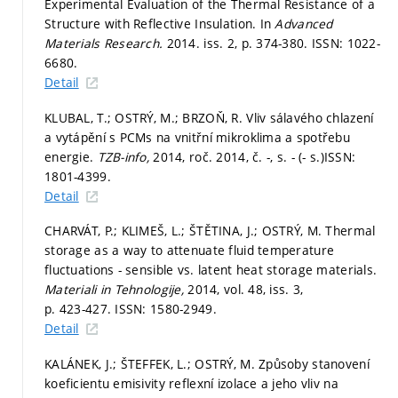
Experimental Evaluation of the Thermal Resistance of a
Structure with Reflective Insulation. In
Advanced
Materials Research.
2014. iss. 2,
p. 374-380.
ISSN: 1022-
6680.
Detail
KLUBAL, T.; OSTRÝ, M.; BRZOŇ, R. Vliv sálavého chlazení
a vytápění s PCMs na vnitřní mikroklima a spotřebu
energie.
TZB-info,
2014, roč. 2014, č. -,
s. - (- s.)
ISSN:
1801-4399.
Detail
CHARVÁT, P.; KLIMEŠ, L.; ŠTĚTINA, J.; OSTRÝ, M. Thermal
storage as a way to attenuate fluid temperature
fluctuations - sensible vs. latent heat storage materials.
Materiali in Tehnologije,
2014, vol. 48, iss. 3,
p. 423-427.
ISSN: 1580-2949.
Detail
KALÁNEK, J.; ŠTEFFEK, L.; OSTRÝ, M. Způsoby stanovení
koeficientu emisivity reflexní izolace a jeho vliv na