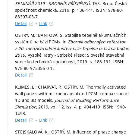
SEMINÁŘ 2019 - SBORNÍK PŘÍSPĚVKŮ.
TAS. Brno: Česká
společnost chemická, 2019.
p. 136-141.
ISBN: 978-80-
88307-03-7.
Detail
Link
OSTRÝ, M.; BANTOVÁ, S. Stabilita tepelně akumulačních
systémů na bázi PCMs. In
Zborník odborných referátov
z 20. medzinárodnej konferencie Tepelná ochrana budov
2019.
Vysoké Tatry - Štrbské Pleso: Sloveská stavebná
vedecko-technická spoločnost, 2019.
s. 188-191.
ISBN:
978-80-973356-0-1.
Detail
KLIMEŠ, L.; CHARVÁT, P.; OSTRÝ, M. Thermally activated
wall panels with microencapsulated PCM: comparison of
1D and 3D models.
Journal of Building Performance
Simulation,
2019, vol. 12, iss. 4,
p. 404-419.
ISSN: 1940-
1493.
Detail
Link
STEJSKALOVÁ, K.; OSTRÝ, M. Influence of phase change