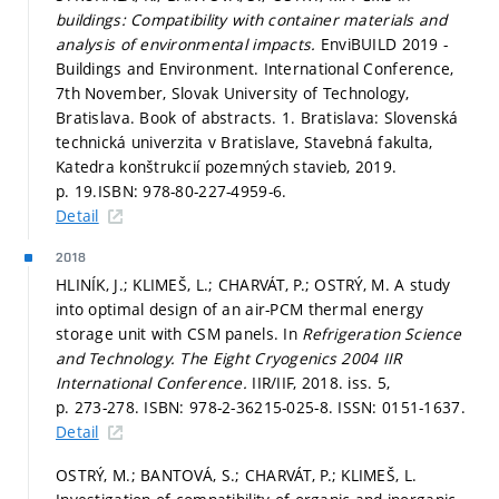
buildings: Compatibility with container materials and
analysis of environmental impacts.
EnviBUILD 2019 -
Buildings and Environment. International Conference,
7th November, Slovak University of Technology,
Bratislava. Book of abstracts. 1. Bratislava: Slovenská
technická univerzita v Bratislave, Stavebná fakulta,
Katedra konštrukcií pozemných stavieb, 2019.
p. 19.
ISBN: 978-80-227-4959-6.
Detail
2018
HLINÍK, J.; KLIMEŠ, L.; CHARVÁT, P.; OSTRÝ, M. A study
into optimal design of an air-PCM thermal energy
storage unit with CSM panels. In
Refrigeration Science
and Technology.
The Eight Cryogenics 2004 IIR
International Conference.
IIR/IIF, 2018. iss. 5,
p. 273-278.
ISBN: 978-2-36215-025-8. ISSN: 0151-1637.
Detail
OSTRÝ, M.; BANTOVÁ, S.; CHARVÁT, P.; KLIMEŠ, L.