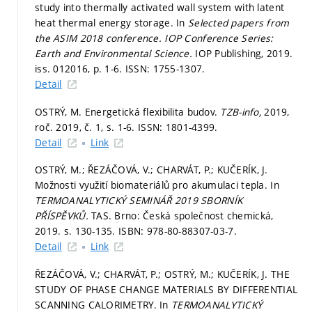
study into thermally activated wall system with latent
heat thermal energy storage. In
Selected papers from
the ASIM 2018 conference.
IOP Conference Series:
Earth and Environmental Science.
IOP Publishing, 2019.
iss. 012016,
p. 1-6.
ISSN: 1755-1307.
Detail
OSTRÝ, M. Energetická flexibilita budov.
TZB-info,
2019,
roč. 2019, č. 1,
s. 1-6.
ISSN: 1801-4399.
Detail
Link
OSTRÝ, M.; ŘEZÁČOVÁ, V.; CHARVÁT, P.; KUČERÍK, J.
Možnosti využití biomateriálů pro akumulaci tepla. In
TERMOANALYTICKÝ SEMINÁŘ 2019 SBORNÍK
PŘÍSPĚVKŮ.
TAS. Brno: Česká společnost chemická,
2019.
s. 130-135.
ISBN: 978-80-88307-03-7.
Detail
Link
ŘEZÁČOVÁ, V.; CHARVÁT, P.; OSTRÝ, M.; KUČERÍK, J. THE
STUDY OF PHASE CHANGE MATERIALS BY DIFFERENTIAL
SCANNING CALORIMETRY. In
TERMOANALYTICKÝ