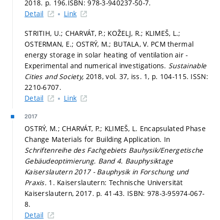
2018.
p. 196.
ISBN: 978-3-940237-50-7.
Detail
Link
STRITIH, U.; CHARVÁT, P.; KOŽELJ, R.; KLIMEŠ, L.;
OSTERMAN, E.; OSTRÝ, M.; BUTALA, V. PCM thermal
energy storage in solar heating of ventilation air -
Experimental and numerical investigations.
Sustainable
Cities and Society,
2018, vol. 37, iss. 1,
p. 104-115.
ISSN:
2210-6707.
Detail
Link
2017
OSTRÝ, M.; CHARVÁT, P.; KLIMEŠ, L. Encapsulated Phase
Change Materials for Building Application. In
Schriftenreihe des Fachgebiets Bauhysik/Energetische
Gebäudeoptimierung. Band 4. Bauphysiktage
Kaiserslautern 2017 - Bauphysik in Forschung und
Praxis.
1. Kaiserslautern: Technische Universität
Kaiserslautern, 2017.
p. 41-43.
ISBN: 978-3-95974-067-
8.
Detail