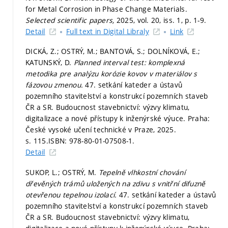
for Metal Corrosion in Phase Change Materials.
Selected scientific papers,
2025, vol. 20, iss. 1,
p. 1-9.
Detail
Full text in Digital Libraly
Link
DICKÁ, Z.; OSTRÝ, M.; BANTOVÁ, S.; DOLNÍKOVÁ, E.;
KATUNSKÝ, D.
Planned interval test: komplexná
metodika pre analýzu korózie kovov v materiálov s
fázovou zmenou.
47. setkání kateder a ústavů
pozemního stavitelství a konstrukcí pozemních staveb
ČR a SR. Budoucnost stavebnictví: výzvy klimatu,
digitalizace a nové přístupy k inženýrské výuce. Praha:
České vysoké učení technické v Praze, 2025.
s. 115.
ISBN: 978-80-01-07508-1.
Detail
SUKOP, L.; OSTRÝ, M.
Tepelně vlhkostní chování
dřevěných trámů uložených na zdivu s vnitřní difuzně
otevřenou tepelnou izolací.
47. setkání kateder a ústavů
pozemního stavitelství a konstrukcí pozemních staveb
ČR a SR. Budoucnost stavebnictví: výzvy klimatu,