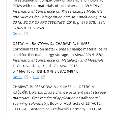
Investigation of compatibility of organic and inorganic
PCMs with the materials of containers. In
12th IIR/IIF
International Conference on Phase-Change Materials
and Slurries for Refrigeration and Air Conditioning PCM
2018. BOOK OF PROCEEDINGS.
2018.
p. 373-378.
ISBN:
978-2-36215-025-8.
Detail
OSTRÝ, M.; BANTOVÁ, S.; CHARVÁT, P.; KLIMEŠ, L.
Corrosion tests on metal – phase change material pairs
used for thermal energy storage. In
Metal 2018. 27th
International Conference on Metallurgy and Materials.
1. Ostrava: Tanger Ltd., Ostrava, 2018.
p. 1666-1670.
ISBN: 978-8-0872-9484-0.
Detail
Link
CHARVÁT, P.; ŘEZÁČOVÁ, V.; KLIMEŠ, L.; OSTRÝ, M.;
KUČERÍK, J.
Partial phase change of latent heat storage
materials - first results of application of differential
scanning calorimetry.
Book of Abstracts of ESTAC12.
CEEC-TAC. Academica Greifswald Germany: CEEC-TAC,