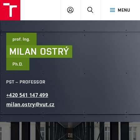
FCE
LOG
HLEDAT
MENU
BUT
ON
prof. Ing.
MILAN
OSTRÝ
Ph.D.
PST – PROFESSOR
+420
541
147
499
milan.ostry@vut.cz