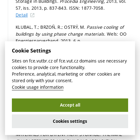
Storage in Buildings.
Procedia Engineering,
2013, vol.
57, iss. 2013,
p. 837-843.
ISSN: 1877-7058.
Detail
KLUBAL, T.; BRZOŇ, R.; OSTRÝ, M.
Passive cooling of
buildings by using phase change materials.
Wels: OO
Energiesparverband, 2013. 6 p.
Detail
Cookie Settings
CHARVÁT, P.; KLIMEŠ, L.; MAUDER, T.; OSTRÝ, M.
Sites on fce.vutbr.cz of fce.vut.cz domains use necessary
Simulation of the performance of a solar air heating
cookies to provide core functionality.
system with latent heat thermal storage. In
Preference, analytical, marketing or other cookies are
stored only with your consent.
Proceedings of 2nd International Conference on
Cookie usage information
Sustainable Energy Storage in Buildings.
1. Dublin:
Trinity College Dublin, Solar Energy Society of Ireland,
2013.
p. 55-56.
Accept all
Detail
KLUBAL, T.; OSTRÝ, M.; DOSTÁLOVÁ, D.; PŘIKRYL, R.;
Cookies settings
CHARVÁT, P.
MICROENCAPSULATED PHASE CHANGE
MATERIALS FOR LATENT HEAT STORAGE: THERMAL