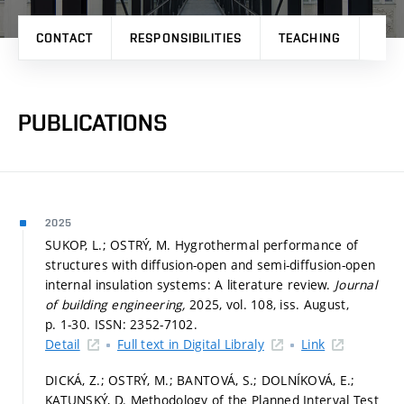
CONTACT
RESPONSIBILITIES
TEACHING
PRO
PUBLICATIONS
2025
SUKOP, L.; OSTRÝ, M. Hygrothermal performance of
structures with diffusion-open and semi-diffusion-open
internal insulation systems: A literature review.
Journal
of building engineering,
2025, vol. 108, iss. August,
p. 1-30.
ISSN: 2352-7102.
Detail
Full text in Digital Libraly
Link
DICKÁ, Z.; OSTRÝ, M.; BANTOVÁ, S.; DOLNÍKOVÁ, E.;
KATUNSKÝ, D. Methodology of the Planned Interval Test