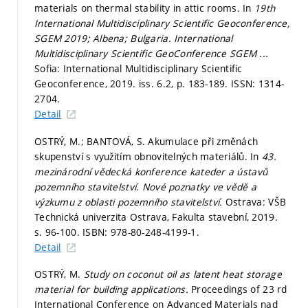
materials on thermal stability in attic rooms. In
19th
International Multidisciplinary Scientific Geoconference,
SGEM 2019; Albena; Bulgaria.
International
Multidisciplinary Scientific GeoConference SGEM ...
Sofia: International Multidisciplinary Scientific
Geoconference, 2019. iss. 6.2,
p. 183-189.
ISSN: 1314-
2704.
Detail
OSTRÝ, M.; BANTOVÁ, S. Akumulace při změnách
skupenství s využitím obnovitelných materiálů. In
43.
mezinárodní vědecká konference kateder a ústavů
pozemního stavitelství. Nové poznatky ve vědě a
výzkumu z oblasti pozemního stavitelství.
Ostrava: VŠB
Technická univerzita Ostrava, Fakulta stavební, 2019.
s. 96-100.
ISBN: 978-80-248-4199-1.
Detail
OSTRÝ, M.
Study on coconut oil as latent heat storage
material for building applications.
Proceedings of 23 rd
International Conference on Advanced Materials nad