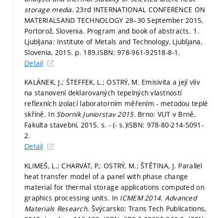
storage media.
23rd INTERNATIONAL CONFERENCE ON
MATERIALSAND TECHNOLOGY 28–30 September 2015,
Portorož, Slovenia. Program and book of abstracts. 1.
Ljubljana: Institute of Metals and Technology, Ljubljana,
Slovenia, 2015.
p. 189.
ISBN: 978-961-92518-8-1.
Detail
KALÁNEK, J.; ŠTEFFEK, L.; OSTRÝ, M. Emisivita a její vliv
na stanovení deklarovaných tepelných vlastností
reflexních izolací laboratorním měřením - metodou teplé
skříně. In
Sborník Juniorstav 2015.
Brno: VUT v Brně,
Fakulta stavební, 2015.
s. - (- s.)
ISBN: 978-80-214-5091-
2.
Detail
KLIMEŠ, L.; CHARVÁT, P.; OSTRÝ, M.; ŠTĚTINA, J. Parallel
heat transfer model of a panel with phase change
material for thermal storage applications computed on
graphics processing units. In
ICMEM 2014.
Advanced
Materials Research.
Švýcarsko: Trans Tech Publications,