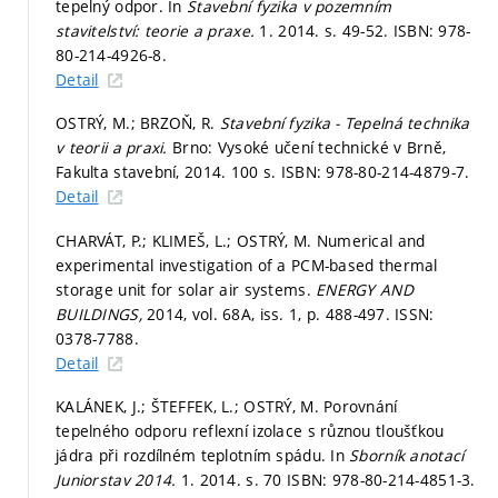
tepelný odpor. In
Stavební fyzika v pozemním
stavitelství: teorie a praxe.
1. 2014.
s. 49-52.
ISBN: 978-
80-214-4926-8.
Detail
OSTRÝ, M.; BRZOŇ, R.
Stavební fyzika - Tepelná technika
v teorii a praxi.
Brno: Vysoké učení technické v Brně,
Fakulta stavební, 2014. 100 s. ISBN: 978-80-214-4879-7.
Detail
CHARVÁT, P.; KLIMEŠ, L.; OSTRÝ, M. Numerical and
experimental investigation of a PCM-based thermal
storage unit for solar air systems.
ENERGY AND
BUILDINGS,
2014, vol. 68A, iss. 1,
p. 488-497.
ISSN:
0378-7788.
Detail
KALÁNEK, J.; ŠTEFFEK, L.; OSTRÝ, M. Porovnání
tepelného odporu reflexní izolace s různou tloušťkou
jádra při rozdílném teplotním spádu. In
Sborník anotací
Juniorstav 2014.
1. 2014.
s. 70
ISBN: 978-80-214-4851-3.