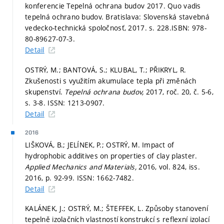
konferencie Tepelná ochrana budov 2017. Quo vadis
tepelná ochrano budov. Bratislava: Slovenská stavebná
vedecko-technická spoločnosť, 2017.
s. 228.
ISBN: 978-
80-89627-07-3.
Detail
OSTRÝ, M.; BANTOVÁ, S.; KLUBAL, T.; PŘIKRYL, R.
Zkušenosti s využitím akumulace tepla při změnách
skupenství.
Tepelná ochrana budov,
2017, roč. 20, č. 5-6,
s. 3-8.
ISSN: 1213-0907.
Detail
2016
LIŠKOVÁ, B.; JELÍNEK, P.; OSTRÝ, M. Impact of
hydrophobic additives on properties of clay plaster.
Applied Mechanics and Materials,
2016, vol. 824, iss.
2016,
p. 92-99.
ISSN: 1662-7482.
Detail
KALÁNEK, J.; OSTRÝ, M.; ŠTEFFEK, L. Způsoby stanovení
tepelně izolačních vlastností konstrukcí s reflexní izolací