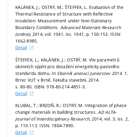
KALÁNEK, J.; OSTRÝ, M.; ŠTEFFEK, L. Evaluation of the
Thermal Resistance of Structure with Reflective
Insulation: Measurement under Non-Stationary
Boundary Conditions.
Advanced Materials Research
(online),
2014, vol. 1041, iss. 1041,
p. 150-153.
ISSN:
1662-8985.
Detail
ŠTEFFEK, L.; KALÁNEK, J.; OSTRÝ, M. Vliv parametrů
okenních výplní pro dosažení energeticky pasivního
standardu domu. In
Sborník anotací Juniorstav 2014.
1.
Brno: VUT v Brně, Fakulta stavební, 2014.
s. 80-80.
ISBN: 978-80-214-4851-3.
Detail
KLUBAL, T.; BRZOŇ, R.; OSTRÝ, M. Integration of phase
change materials in building structures.
AD ALTA-
Journal of Interdisciplinary Research,
2014, vol. 3, iss. 2,
p. 110-113.
ISSN: 1804-7890.
Detail