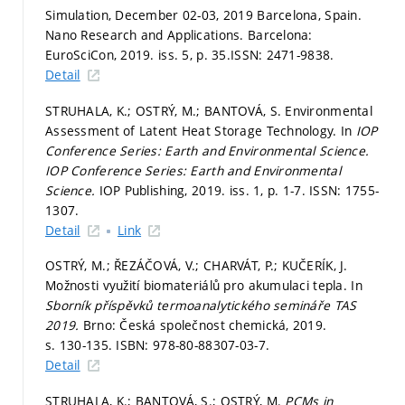
Simulation, December 02-03, 2019 Barcelona, Spain.
Nano Research and Applications. Barcelona:
EuroSciCon, 2019. iss. 5,
p. 35.
ISSN: 2471-9838.
Detail
STRUHALA, K.; OSTRÝ, M.; BANTOVÁ, S. Environmental
Assessment of Latent Heat Storage Technology. In
IOP
Conference Series: Earth and Environmental Science.
IOP Conference Series: Earth and Environmental
Science.
IOP Publishing, 2019. iss. 1,
p. 1-7.
ISSN: 1755-
1307.
Detail
Link
OSTRÝ, M.; ŘEZÁČOVÁ, V.; CHARVÁT, P.; KUČERÍK, J.
Možnosti využití biomateriálů pro akumulaci tepla. In
Sborník příspěvků termoanalytického semináře TAS
2019.
Brno: Česká společnost chemická, 2019.
s. 130-135.
ISBN: 978-80-88307-03-7.
Detail
STRUHALA, K.; BANTOVÁ, S.; OSTRÝ, M.
PCMs in