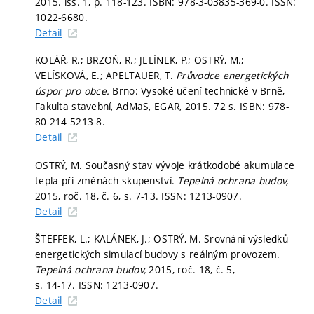
2015. iss. 1,
p. 118-123.
ISBN: 978-3-03835-369-0. ISSN:
1022-6680.
Detail
KOLÁŘ, R.; BRZOŇ, R.; JELÍNEK, P.; OSTRÝ, M.;
VELÍSKOVÁ, E.; APELTAUER, T.
Průvodce energetických
úspor pro obce.
Brno: Vysoké učení technické v Brně,
Fakulta stavební, AdMaS, EGAR, 2015. 72 s. ISBN: 978-
80-214-5213-8.
Detail
OSTRÝ, M. Současný stav vývoje krátkodobé akumulace
tepla při změnách skupenství.
Tepelná ochrana budov,
2015, roč. 18, č. 6,
s. 7-13.
ISSN: 1213-0907.
Detail
ŠTEFFEK, L.; KALÁNEK, J.; OSTRÝ, M. Srovnání výsledků
energetických simulací budovy s reálným provozem.
Tepelná ochrana budov,
2015, roč. 18, č. 5,
s. 14-17.
ISSN: 1213-0907.
Detail