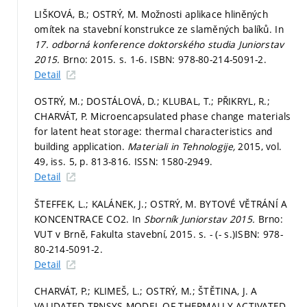
LIŠKOVÁ, B.; OSTRÝ, M. Možnosti aplikace hliněných
omítek na stavební konstrukce ze slaměných balíků. In
17. odborná konference doktorského studia Juniorstav
2015.
Brno: 2015.
s. 1-6.
ISBN: 978-80-214-5091-2.
Detail
OSTRÝ, M.; DOSTÁLOVÁ, D.; KLUBAL, T.; PŘIKRYL, R.;
CHARVÁT, P. Microencapsulated phase change materials
for latent heat storage: thermal characteristics and
building application.
Materiali in Tehnologije,
2015, vol.
49, iss. 5,
p. 813-816.
ISSN: 1580-2949.
Detail
ŠTEFFEK, L.; KALÁNEK, J.; OSTRÝ, M. BYTOVÉ VĚTRÁNÍ A
KONCENTRACE CO2. In
Sborník Juniorstav 2015.
Brno:
VUT v Brně, Fakulta stavební, 2015.
s. - (- s.)
ISBN: 978-
80-214-5091-2.
Detail
CHARVÁT, P.; KLIMEŠ, L.; OSTRÝ, M.; ŠTĚTINA, J. A
VALIDATED TRNSYS MODEL OF THERMALLY ACTIVATED