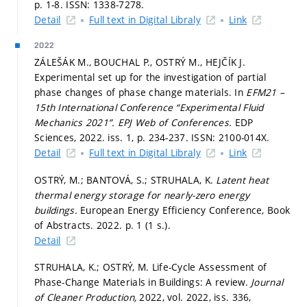
p. 1-8.
ISSN: 1338-7278.
Detail
Full text in Digital Libraly
Link
2022
ZÁLEŠÁK M., BOUCHAL P., OSTRÝ M., HEJČÍK J.
Experimental set up for the investigation of partial
phase changes of phase change materials. In
EFM21 –
15th International Conference “Experimental Fluid
Mechanics 2021”.
EPJ Web of Conferences.
EDP
Sciences, 2022. iss. 1,
p. 234-237.
ISSN: 2100-014X.
Detail
Full text in Digital Libraly
Link
OSTRÝ, M.; BANTOVÁ, S.; STRUHALA, K.
Latent heat
thermal energy storage for nearly-zero energy
buildings.
European Energy Efficiency Conference, Book
of Abstracts. 2022.
p. 1 (1 s.).
Detail
STRUHALA, K.; OSTRÝ, M. Life-Cycle Assessment of
Phase-Change Materials in Buildings: A review.
Journal
of Cleaner Production,
2022, vol. 2022, iss. 336,