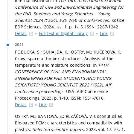
internal insulation. In
The 16th International Scientific
Conference of Civil and Environmental Engineering for
the PhD. Students and Young Scientists – Young
Scientist 2024 (YS24).
E3S Web of Conferences.
Košice:
EDP Sciences, 2024. iss. 1,
p. 1-15.
ISSN: 2267-1242.
Detail
Full text in Digital Libraly
Link
2023
POBUCKÁ, S.; ŠUHAJDA, K.; OSTRÝ, M.; KUČEROVÁ, K.
Crawl space of timber structures: Analysis of the
temperature and moisture conditions. In
14TH
CONFERENCE OF CIVIL AND ENVIRONMENTAL
ENGINEERING FOR PHD STUDENTS AND YOUNG
SCIENTISTS: YOUNG SCIENTIST 2022 (YS22).
AIP
conference proceedings.
USA: AIP Conference
Proceedings, 2023.
p. 1-10.
ISSN: 1551-7616.
Detail
Link
OSTRÝ, M.; BANTOVÁ, S.; ŘEZÁČOVÁ, V. Coconut oil as
Bio-based PCM: characteristics and compatibility with
plastics.
Selected scientific papers,
2023, vol. 17, iss. 1,