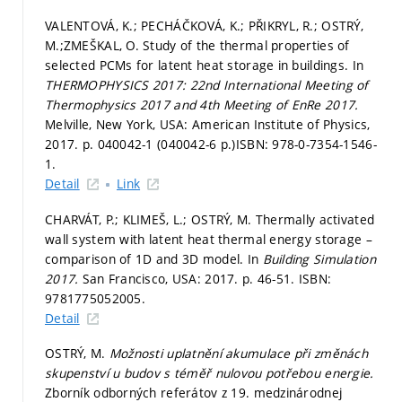
VALENTOVÁ, K.; PECHÁČKOVÁ, K.; PŘIKRYL, R.; OSTRÝ,
M.;ZMEŠKAL, O. Study of the thermal properties of
selected PCMs for latent heat storage in buildings. In
THERMOPHYSICS 2017: 22nd International Meeting of
Thermophysics 2017 and 4th Meeting of EnRe 2017.
Melville, New York, USA: American Institute of Physics,
2017.
p. 040042-1 (040042-6 p.)
ISBN: 978-0-7354-1546-
1.
Detail
Link
CHARVÁT, P.; KLIMEŠ, L.; OSTRÝ, M. Thermally activated
wall system with latent heat thermal energy storage –
comparison of 1D and 3D model. In
Building Simulation
2017.
San Francisco, USA: 2017.
p. 46-51.
ISBN:
9781775052005.
Detail
OSTRÝ, M.
Možnosti uplatnění akumulace při změnách
skupenství u budov s téměř nulovou potřebou energie.
Zborník odborných referátov z 19. medzinárodnej