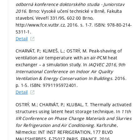
odborná konference doktorského studia - Juniorstav
2016.
Brno: Vysoké učení technické v Brně, Fakulta
stavební, Veveří 331/95, 602 00 Brno,
http://www.fce.vutbr.cz, 2016.
s. 1-7.
ISBN: 978-80-214-
5311-1.
Detail
CHARVÁT, P.; KLIMEŠ, L.; OSTRÝ, M. Peak-shaving of
ventilation air temperature with an air-PCM heat
exchanger – a simulation study. In
IAQVEC 2016, 9th
International Conference on Indoor Air Quality
Ventilation & Energy Conservation In Buildings.
2016.
p. 1-5.
ISBN: 9791195972401.
Detail
OSTRÝ, M.; CHARVÁT, P.; KLUBAL, T. Thermally activated
structures using latent heat storage technique. In
11th
IIR Conference on Phase Change Materials and Slurries
for Refrigeration and Air Conditioning.
Karlsruhe,
Německo: INT INST REFRIGERATION, 177 BLVD
MALESHERBES, F-75017 PARIS, FRANCE, 2016.