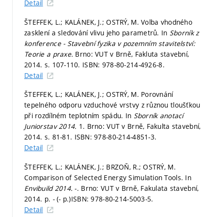
Detail
ŠTEFFEK, L.; KALÁNEK, J.; OSTRÝ, M. Volba vhodného
zasklení a sledování vlivu jeho parametrů. In
Sborník z
konference - Stavební fyzika v pozemním stavitelství:
Teorie a praxe.
Brno: VUT v Brně, Fakluta stavební,
2014.
s. 107-110.
ISBN: 978-80-214-4926-8.
Detail
ŠTEFFEK, L.; KALÁNEK, J.; OSTRÝ, M. Porovnání
tepelného odporu vzduchové vrstvy z různou tloušťkou
při rozdílném teplotním spádu. In
Sborník anotací
Juniorstav 2014.
1. Brno: VUT v Brně, Fakulta stavební,
2014.
s. 81-81.
ISBN: 978-80-214-4851-3.
Detail
ŠTEFFEK, L.; KALÁNEK, J.; BRZOŇ, R.; OSTRÝ, M.
Comparison of Selected Energy Simulation Tools. In
Envibuild 2014.
-. Brno: VUT v Brně, Fakulata stavební,
2014.
p. - (- p.)
ISBN: 978-80-214-5003-5.
Detail