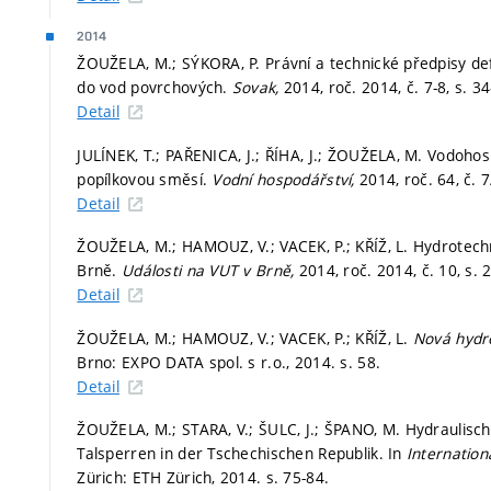
2014
ŽOUŽELA, M.; SÝKORA, P. Právní a technické předpisy de
do vod povrchových.
Sovak,
2014, roč. 2014, č. 7-8,
s. 3
Detail
JULÍNEK, T.; PAŘENICA, J.; ŘÍHA, J.; ŽOUŽELA, M. Vodoho
popílkovou směsí.
Vodní hospodářství,
2014, roč. 64, č. 
Detail
ŽOUŽELA, M.; HAMOUZ, V.; VACEK, P.; KŘÍŽ, L. Hydrotech
Brně.
Události na VUT v Brně,
2014, roč. 2014, č. 10,
s. 
Detail
ŽOUŽELA, M.; HAMOUZ, V.; VACEK, P.; KŘÍŽ, L.
Nová hydr
Brno: EXPO DATA spol. s r.o., 2014.
s. 58.
Detail
ŽOUŽELA, M.; STARA, V.; ŠULC, J.; ŠPANO, M. Hydraulis
Talsperren in der Tschechischen Republik. In
Internatio
Zürich: ETH Zürich, 2014.
s. 75-84.