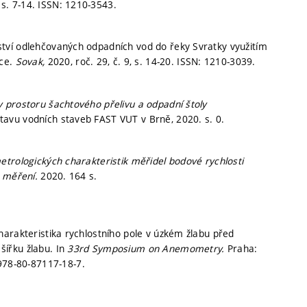
,
s. 7-14.
ISSN: 1210-3543.
tví odlehčovaných odpadních vod do řeky Svratky využitím
ice.
Sovak,
2020, roč. 29, č. 9,
s. 14-20.
ISSN: 1210-3039.
 prostoru šachtového přelivu a odpadní štoly
tavu vodních staveb FAST VUT v Brně, 2020.
s. 0.
trologických charakteristik měřidel bodové rychlosti
u měření.
2020. 164 s.
arakteristika rychlostního pole v úzkém žlabu před
ířku žlabu. In
33rd Symposium on Anemometry.
Praha:
978-80-87117-18-7.