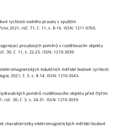
dové rychlosti vodního proudu s využitím
ství,
2021, roč. 71, č. 11,
s. 8-16.
ISSN: 1211-0760.
ogenizaci proudových poměrů v rozdělovacím objektu
oč. 30, č. 11,
s. 22-25.
ISSN: 1210-3039.
 elektromagnetických indukčních měřidel bodové rychlosti
logie,
2021, č. 3,
s. 8-14.
ISSN: 1210-3543.
hydraulických poměrů rozdělovacího objektu před čtyřmi
, roč. 30, č. 3,
s. 24-31.
ISSN: 1210-3039.
cké charakteristiky elektromagnetických měřidel bodové