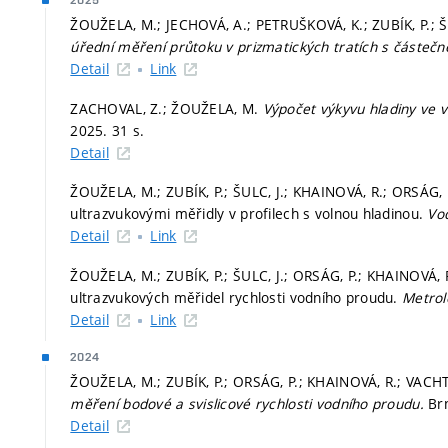
2025
ŽOUŽELA, M.; JECHOVÁ, A.; PETRUŠKOVÁ, K.; ZUBÍK, P.; Š
úřední měření průtoku v prizmatických tratích s část
Detail
Link
ZACHOVAL, Z.; ŽOUŽELA, M.
Výpočet výkyvu hladiny ve
2025. 31 s.
Detail
ŽOUŽELA, M.; ZUBÍK, P.; ŠULC, J.; KHAINOVÁ, R.; ORSÁG,
ultrazvukovými měřidly v profilech s volnou hladinou.
Vo
Detail
Link
ŽOUŽELA, M.; ZUBÍK, P.; ŠULC, J.; ORSÁG, P.; KHAINOVÁ, 
ultrazvukových měřidel rychlosti vodního proudu.
Metrol
Detail
Link
2024
ŽOUŽELA, M.; ZUBÍK, P.; ORSÁG, P.; KHAINOVÁ, R.; VACHT
měření bodové a svislicové rychlosti vodního proudu.
Br
Detail