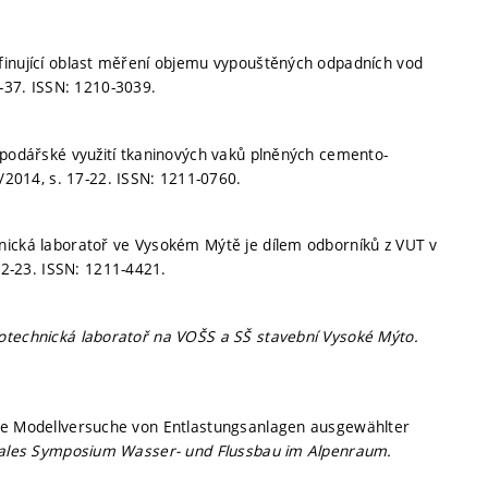
finující oblast měření objemu vypouštěných odpadních vod
4-37.
ISSN: 1210-3039.
spodářské využití tkaninových vaků plněných cemento-
7/2014,
s. 17-22.
ISSN: 1211-0760.
nická laboratoř ve Vysokém Mýtě je dílem odborníků z VUT v
22-23.
ISSN: 1211-4421.
otechnická laboratoř na VOŠS a SŠ stavební Vysoké Mýto.
che Modellversuche von Entlastungsanlagen ausgewählter
nales Symposium Wasser- und Flussbau im Alpenraum.