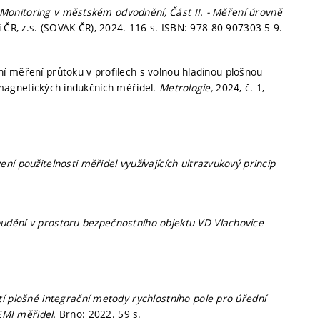
Monitoring v městském odvodnění, Část II. - Měření úrovně
 ČR, z.s. (SOVAK ČR), 2024. 116 s. ISBN: 978-80-907303-5-9.
í měření průtoku v profilech s volnou hladinou plošnou
omagnetických indukčních měřidel.
Metrologie,
2024, č. 1,
ní použitelnosti měřidel využívajících ultrazvukový princip
udění v prostoru bezpečnostního objektu VD Vlachovice
tí plošné integrační metody rychlostního pole pro úřední
 EMI měřidel.
Brno: 2022. 59 s.