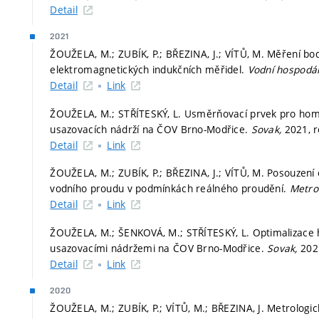
Detail
2021
ŽOUŽELA, M.; ZUBÍK, P.; BŘEZINA, J.; VÍTŮ, M. Měření bo
elektromagnetických indukčních měřidel.
Vodní hospodář
Detail
Link
ŽOUŽELA, M.; STŘÍTESKÝ, L. Usměrňovací prvek pro hom
usazovacích nádrží na ČOV Brno-Modřice.
Sovak,
2021, r
Detail
Link
ŽOUŽELA, M.; ZUBÍK, P.; BŘEZINA, J.; VÍTŮ, M. Posouzení
vodního proudu v podmínkách reálného proudění.
Metro
Detail
Link
ŽOUŽELA, M.; ŠENKOVÁ, M.; STŘÍTESKÝ, L. Optimalizace 
usazovacími nádržemi na ČOV Brno-Modřice.
Sovak,
2021
Detail
Link
2020
ŽOUŽELA, M.; ZUBÍK, P.; VÍTŮ, M.; BŘEZINA, J. Metrologi