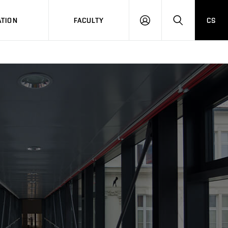
TION
FACULTY
CS
LOG
HLEDAT
ON