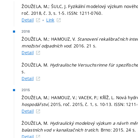
ŽOUŽELA, M.; ŠULC, J. Fyzikální modelový výzkum novéh
roč. 2018, č. 3,
s. 1-5.
ISSN: 1211-0760.
Detail
Link
2016
ŽOUŽELA, M.; HAMOUZ, V.
Stanovení rekalibračních int
množství odpadních vod.
2016. 21 s.
Detail
ŽOUŽELA, M.
Hydraulische Versuchsrinne für spezifis
s.
Detail
2015
ŽOUŽELA, M.; HAMOUZ, V.; VACEK, P.; KŘÍŽ, L. Nová hydr
hospodářství,
2015, roč. 2015, č. 1,
s. 10-13.
ISSN: 1211
Detail
ŽOUŽELA, M.
Hydraulický modelový výzkum a návrh měr
balastních vod v kanalizačních tratích.
Brno: 2015. 24 s.
Detail