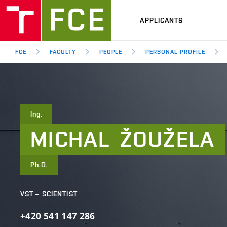
APPLICANTS
FCE
FACULTY
PEOPLE
PERSONAL PROFILE
Ing.
MICHAL
ŽOUŽELA
Ph.D.
VST – SCIENTIST
+420
541
147
286