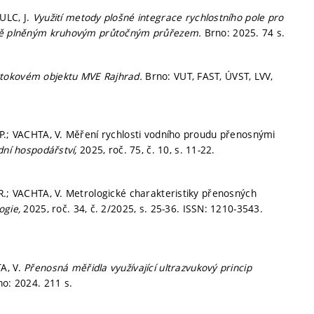
ULC, J.
Využití metody plošné integrace rychlostního pole pro
ečně plněným kruhovým průtočným průřezem.
Brno: 2025. 74 s.
 vtokovém objektu MVE Rajhrad.
Brno: VUT, FAST, ÚVST, LVV,
 P.; VACHTA, V. Měření rychlosti vodního proudu přenosnými
dní hospodářství,
2025, roč. 75, č. 10,
s. 11-22.
R.; VACHTA, V. Metrologické charakteristiky přenosných
ogie,
2025, roč. 34, č. 2/2025,
s. 25-36.
ISSN: 1210-3543.
A, V.
Přenosná měřidla využívající ultrazvukový princip
no: 2024. 211 s.