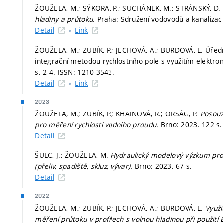
ŽOUŽELA, M.; SÝKORA, P.; SUCHÁNEK, M.; STRÁNSKÝ, D.
hladiny a průtoku.
Praha: Sdružení vodovodů a kanalizací
Detail
Link
ŽOUŽELA, M.; ZUBÍK, P.; JECHOVÁ, A.; BURDOVÁ, L. Úředn
integrační metodou rychlostního pole s využitím elektr
s. 2-4.
ISSN: 1210-3543.
Detail
Link
2023
ŽOUŽELA, M.; ZUBÍK, P.; KHAINOVÁ, R.; ORSÁG, P.
Posouze
pro měření rychlosti vodního proudu.
Brno: 2023. 122 s.
Detail
ŠULC, J.; ŽOUŽELA, M.
Hydraulický modelový výzkum pro
(přeliv, spadiště, skluz, vývar).
Brno: 2023. 67 s.
Detail
2022
ŽOUŽELA, M.; ZUBÍK, P.; JECHOVÁ, A.; BURDOVÁ, L.
Využi
měření průtoku v profilech s volnou hladinou při použití