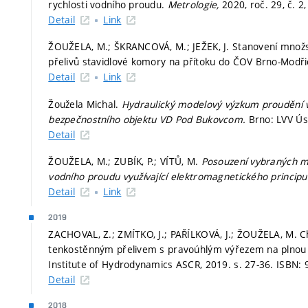
rychlosti vodního proudu.
Metrologie,
2020, roč. 29, č. 2
Detail
Link
ŽOUŽELA, M.; ŠKRANCOVÁ, M.; JEŽEK, J. Stanovení množs
přelivů stavidlové komory na přítoku do ČOV Brno-Modř
Detail
Link
Žoužela Michal.
Hydraulický modelový výzkum proudění v
bezpečnostního objektu VD Pod Bukovcom.
Brno: LVV Ús
Detail
ŽOUŽELA, M.; ZUBÍK, P.; VÍTŮ, M.
Posouzení vybraných me
vodního proudu využívající elektromagnetického princip
Detail
Link
2019
ZACHOVAL, Z.; ZMÍTKO, J.; PAŘÍLKOVÁ, J.; ŽOUŽELA, M. Ch
tenkostěnným přelivem s pravoúhlým výřezem na plnou š
Institute of Hydrodynamics ASCR, 2019.
s. 27-36.
ISBN: 
Detail
2018