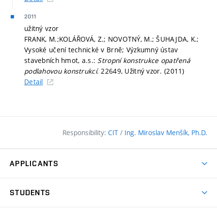
2011
užitný vzor
FRANK, M.;KOLÁŘOVÁ, Z.; NOVOTNÝ, M.; ŠUHAJDA, K.;
Vysoké učení technické v Brně; Výzkumný ústav
stavebních hmot, a.s.:
Stropní konstrukce opatřená
podlahovou konstrukcí
. 22649, Užitný vzor. (2011)
Detail
Responsibility:
CIT
/
Ing. Miroslav Menšík, Ph.D.
APPLICANTS
Why study at the FCE?
STUDENTS
Short-term study & Training
Academic Year