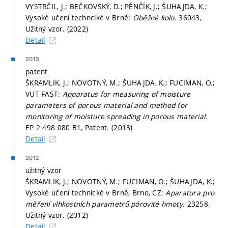
VYSTRČIL, J.; BEČKOVSKÝ, D.; PĚNČÍK, J.; ŠUHAJDA, K.;
Vysoké učení technciké v Brně:
Oběžné kolo
. 36043,
Užitný vzor. (2022)
Detail
2013
patent
ŠKRAMLIK, J.; NOVOTNÝ, M.; ŠUHAJDA, K.; FUCIMAN, O.;
VUT FAST:
Apparatus for measuring of moisture
parameters of porous material and method for
monitoring of moisture spreading in porous material
.
EP 2 498 080 B1, Patent. (2013)
Detail
2012
užitný vzor
ŠKRAMLIK, J.; NOVOTNÝ, M.; FUCIMAN, O.; ŠUHAJDA, K.;
Vysoké učení technické v Brně, Brno, CZ:
Aparatura pro
měření vlhkostních parametrů pórovité hmoty
. 23258,
Užitný vzor. (2012)
Detail