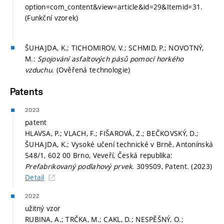
option=com_content&view=article&id=29&Itemid=31.
(Funkční vzorek)
ŠUHAJDA, K.; TICHOMIROV, V.; SCHMID, P.; NOVOTNÝ,
M.:
Spojování asfaltových pásů pomocí horkého
vzduchu
. (Ověřená technologie)
Patents
2023
patent
HLAVSA, P.; VLACH, F.; FIŠAROVÁ, Z.; BEČKOVSKÝ, D.;
ŠUHAJDA, K.; Vysoké učení technické v Brně, Antonínská
548/1, 602 00 Brno, Veveří, Česká republika:
Prefabrikovaný podlahový prvek
. 309509, Patent. (2023)
Detail
2022
užitný vzor
RUBINA, A.; TRČKA, M.; CAKL, D.; NESPĚŠNÝ, O.;