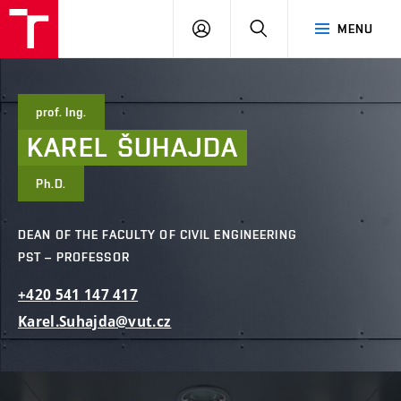
FCE
LOG
HLEDAT
MENU
BUT
ON
prof. Ing.
KAREL
ŠUHAJDA
Ph.D.
DEAN OF THE FACULTY OF CIVIL ENGINEERING
PST – PROFESSOR
+420
541
147
417
Karel.Suhajda@vut.cz