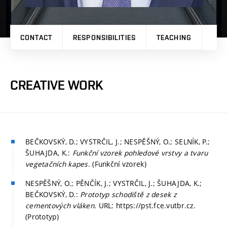
CONTACT
RESPONSIBILITIES
TEACHING
PRO
CREATIVE WORK
BEČKOVSKÝ, D.; VYSTRČIL, J.; NESPĚŠNÝ, O.; SELNÍK, P.;
ŠUHAJDA, K.:
Funkční vzorek pohledové vrstvy a tvaru
vegetačních kapes
. (Funkční vzorek)
NESPĚŠNÝ, O.; PĚNČÍK, J.; VYSTRČIL, J.; ŠUHAJDA, K.;
BEČKOVSKÝ, D.:
Prototyp schodiště z desek z
cementových vláken
. URL: https://pst.fce.vutbr.cz.
(Prototyp)