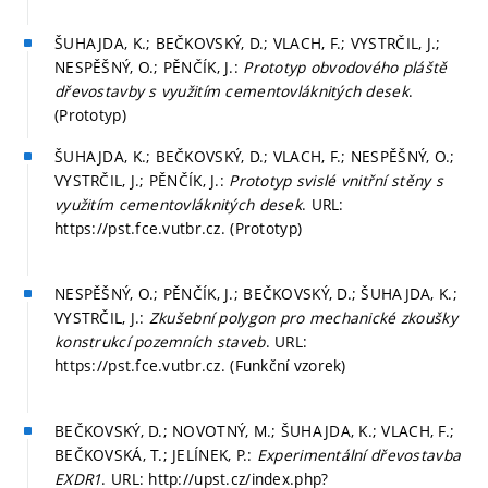
ŠUHAJDA, K.; BEČKOVSKÝ, D.; VLACH, F.; VYSTRČIL, J.;
NESPĚŠNÝ, O.; PĚNČÍK, J.:
Prototyp obvodového pláště
dřevostavby s využitím cementovláknitých desek
.
(Prototyp)
ŠUHAJDA, K.; BEČKOVSKÝ, D.; VLACH, F.; NESPĚŠNÝ, O.;
VYSTRČIL, J.; PĚNČÍK, J.:
Prototyp svislé vnitřní stěny s
využitím cementovláknitých desek
. URL:
https://pst.fce.vutbr.cz. (Prototyp)
NESPĚŠNÝ, O.; PĚNČÍK, J.; BEČKOVSKÝ, D.; ŠUHAJDA, K.;
VYSTRČIL, J.:
Zkušební polygon pro mechanické zkoušky
konstrukcí pozemních staveb
. URL:
https://pst.fce.vutbr.cz. (Funkční vzorek)
BEČKOVSKÝ, D.; NOVOTNÝ, M.; ŠUHAJDA, K.; VLACH, F.;
BEČKOVSKÁ, T.; JELÍNEK, P.:
Experimentální dřevostavba
EXDR1
. URL: http://upst.cz/index.php?