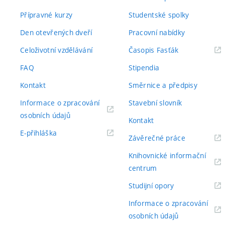
Přípravné kurzy
Studentské spolky
Den otevřených dveří
Pracovní nabídky
(externí
Celoživotní vzdělávání
Časopis Fasťák
odkaz)
FAQ
Stipendia
Kontakt
Směrnice a předpisy
Informace o zpracování
Stavební slovník
(externí
osobních údajů
Kontakt
odkaz)
(externí
E-přihláška
(externí
Závěrečné práce
odkaz)
odkaz)
Knihovnické informační
(externí
centrum
odkaz)
(externí
Studijní opory
odkaz)
Informace o zpracování
(externí
osobních údajů