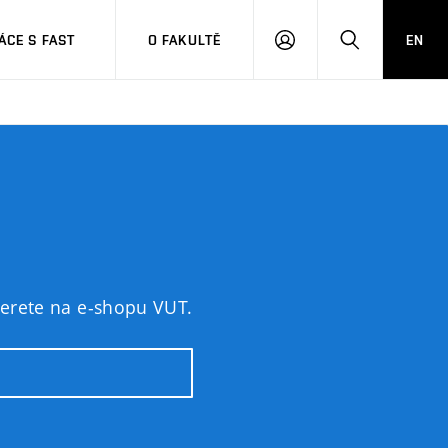
CE S FAST
O FAKULTĚ
EN
PŘIHLÁSIT
HLEDAT
SE
yberete na e-shopu VUT.