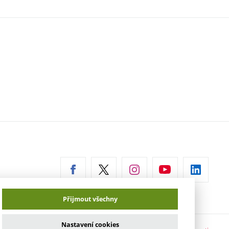
erní
az)
Přijmout všechny
Nastavení cookies