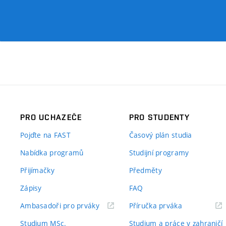
PRO UCHAZEČE
PRO STUDENTY
Pojďte na FAST
Časový plán studia
Nabídka programů
Studijní programy
Přijímačky
Předměty
Zápisy
FAQ
(externí
(externí
Ambasadoři pro prváky
Příručka prváka
odkaz)
odkaz)
Studium MSc.
Studium a práce v zahraničí