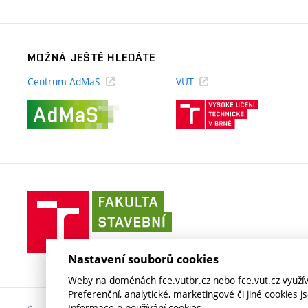
odkaz)
MOŽNÁ JEŠTĚ HLEDÁTE
Centrum AdMaS
VUT
(externí
(externí
odkaz)
odkaz)
Fakulta
stavební
VUT
v
Nastavení souborů cookies
Brně
Weby na doménách fce.vutbr.cz nebo fce.vut.cz využíva
Preferenční, analytické, marketingové či jiné cookies 