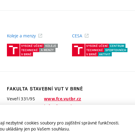
Koleje a menzy
CESA
(externí
(ext
odkaz)
odk
FAKULTA STAVEBNÍ VUT V BRNĚ
Veveří 331/95
www.fce.vutbr.cz
602 00 Brno
info@fce.vutbr.cz
jí nezbytné cookies soubory pro zajištění správné funkčnosti.
jsou ukládány jen po Vašem souhlasu.