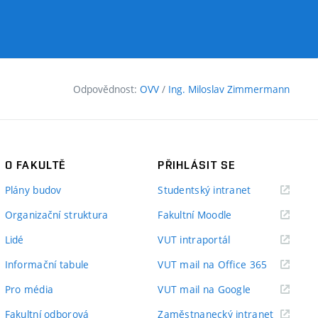
Odpovědnost:
OVV
/
Ing. Miloslav Zimmermann
O FAKULTĚ
PŘIHLÁSIT SE
(externí
Plány budov
Studentský intranet
odkaz)
(externí
Organizační struktura
Fakultní Moodle
odkaz)
(externí
Lidé
VUT intraportál
odkaz)
(externí
Informační tabule
VUT mail na Office 365
odkaz)
(externí
Pro média
VUT mail na Google
odkaz)
(externí
Fakultní odborová
Zaměstnanecký intranet