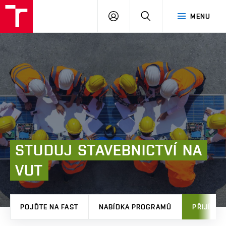
FAST
PŘIHLÁSIT
HLEDAT
MENU
VUT
SE
Brno
STUDUJ
STAVEBNICTVÍ
NA
VUT
POJĎTE NA FAST
NABÍDKA PROGRAMŮ
PŘIJÍMAČ