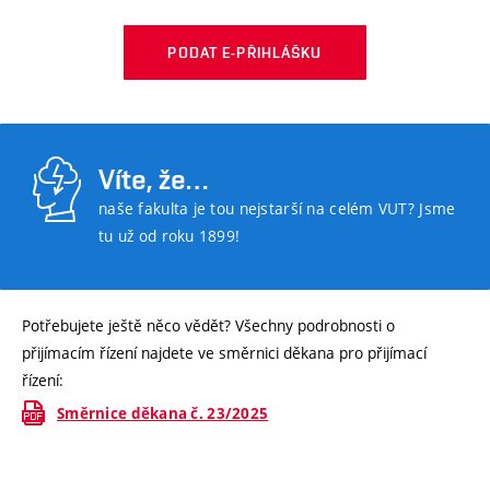
PODAT E-PŘIHLÁŠKU
Víte, že…
naše fakulta je tou nejstarší na celém VUT? Jsme
tu už od roku 1899!
Potřebujete ještě něco vědět? Všechny podrobnosti o
přijímacím řízení najdete ve směrnici děkana pro přijímací
řízení:
Směrnice děkana č. 23/2025