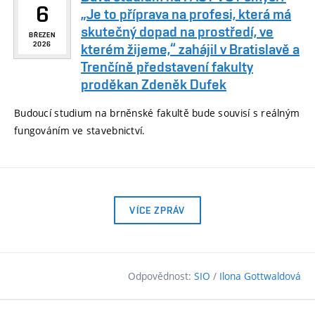
6
„Je to příprava na profesi, která má
skutečný dopad na prostředí, ve
BŘEZEN
2026
kterém žijeme,“ zahájil v Bratislavě a
Trenčíně představení fakulty
proděkan Zdeněk Dufek
Budoucí studium na brněnské fakultě bude souvisí s reálným
fungováním ve stavebnictví.
VÍCE ZPRÁV
Odpovědnost:
SIO
/
Ilona Gottwaldová