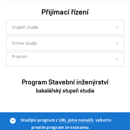
Přijímací řízení
Stupeň studia
STUPEŇ STUDIA
forma studia
FORMA STUDIA
Program
PROGRAM
Program Stavební inženýrství
bakalářský stupeň studia
Studijní program z
URL jsme nenašli
, vyberte
prosím program ze seznamu.