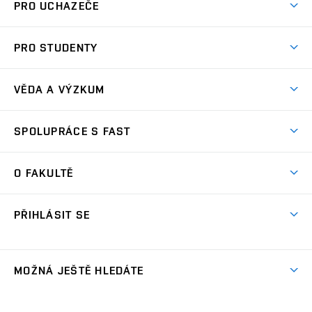
PRO UCHAZEČE
Pojďte na FAST
PRO STUDENTY
Nabídka programů
Časový plán studia
Přijímačky
VĚDA A VÝZKUM
Studijní programy
Zápisy
Úspěchy
Předměty
SPOLUPRÁCE S FAST
(externí
Ambasadoři pro prváky
Licence a patenty
odkaz)
FAQ
Studium MSc.
Firemní spolupráce
Centra výzkumu
O FAKULTĚ
(externí
Příručka prváka
Přípravné kurzy
Zahraniční spolupráce
odkaz)
Oblasti výzkumu
Studium a práce v zahraničí
Plány budov
Den otevřených dveří
Spolupráce se školami
PŘIHLÁSIT SE
Projekty
Studentské spolky
Organizační struktura
Celoživotní vzdělávání
Služby fakulty
Projekty ze strukturálních fondů
(externí
Studentský intranet
Pracovní nabídky
Lidé
FAQ
Absolventi
odkaz)
Výsledky
(externí
Fakultní Moodle
MOŽNÁ JEŠTĚ HLEDÁTE
(externí
Časopis Fasťák
Informační tabule
Kontakt
odkaz)
odkaz)
(externí
VUT intraportál
Stipendia
Pro média
Centrum AdMaS
(externí
Informace o zpracování osobních údajů
odkaz)