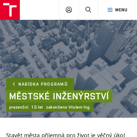
FAST
PŘIHLÁSIT
HLEDAT
MENU
VUT
SE
Brno
NABÍDKA PROGRAMŮ
MĚSTSKÉ
INŽENÝRSTVÍ
prezenční
1.5 let
zakončeno titulem Ing.
Stavět města příjemná pro život je věčný úkol