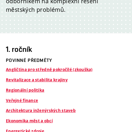
odborníkem na komplexní řešení
městských problémů.
1. ročník
POVINNÉ PŘEDMĚTY
Angličtina pro středně pokročilé (zkouška)
Revitalizace a stabilita krajiny
Regionální politika
Veřejné finance
Architektura inženýrských staveb
Ekonomika měst a obcí
Energetické zdroje