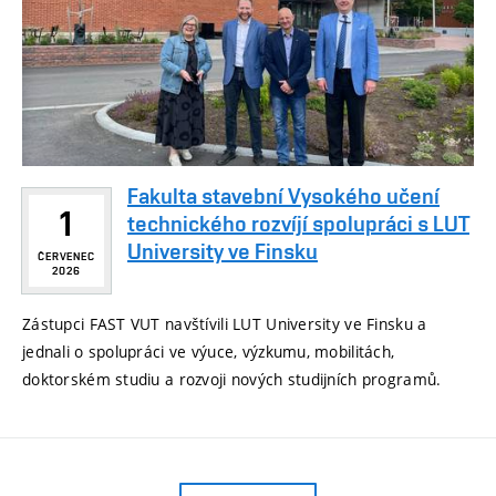
Fakulta stavební Vysokého učení
1
technického rozvíjí spolupráci s LUT
University ve Finsku
ČERVENEC
2026
Zástupci FAST VUT navštívili LUT University ve Finsku a
jednali o spolupráci ve výuce, výzkumu, mobilitách,
doktorském studiu a rozvoji nových studijních programů.