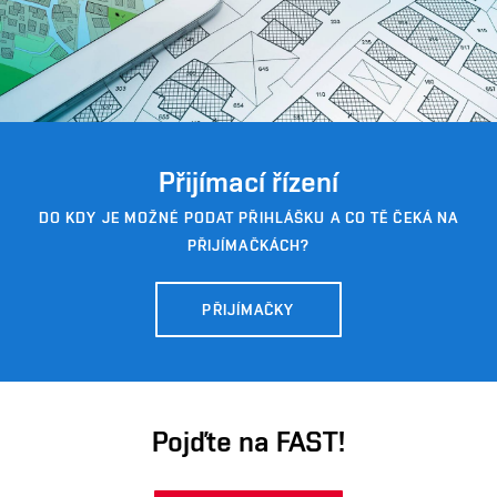
Přijímací řízení
DO KDY JE MOŽNÉ PODAT PŘIHLÁŠKU A CO TĚ ČEKÁ NA
PŘIJÍMAČKÁCH?
PŘIJÍMAČKY
Pojďte na FAST!