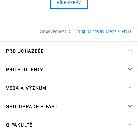
VÍCE ZPRÁV
Odpovědnost:
CIT
/
Ing. Miroslav Menšík, Ph.D.
PRO UCHAZEČE
Pojďte na FAST
PRO STUDENTY
Nabídka programů
Časový plán studia
Přijímačky
VĚDA A VÝZKUM
Studijní programy
Zápisy
Úspěchy
Předměty
SPOLUPRÁCE S FAST
(externí
Ambasadoři pro prváky
Licence a patenty
odkaz)
FAQ
Studium MSc.
Firemní spolupráce
Centra výzkumu
O FAKULTĚ
(externí
Příručka prváka
Přípravné kurzy
Zahraniční spolupráce
odkaz)
Oblasti výzkumu
Studium a práce v zahraničí
Plány budov