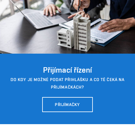
Přijímací řízení
DO KDY JE MOŽNÉ PODAT PŘIHLÁŠKU A CO TĚ ČEKÁ NA
PŘIJÍMAČKÁCH?
PŘIJÍMAČKY