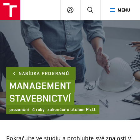
FAST
PŘIHLÁSIT
HLEDAT
MENU
VUT
SE
Brno
NABÍDKA PROGRAMŮ
MANAGEMENT
STAVEBNICTVÍ
prezenční
4 roky
zakončeno titulem Ph.D.
Pokračujte ve studiu a prohlubte své znalosti v