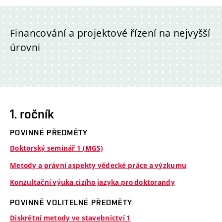
Financování a projektové řízení na nejvyšší
úrovni
1. ročník
POVINNÉ PŘEDMĚTY
Doktorský seminář 1 (MGS)
Metody a právní aspekty vědecké práce a výzkumu
Konzultační výuka cizího jazyka pro doktorandy
POVINNĚ VOLITELNÉ PŘEDMĚTY
Diskrétní metody ve stavebnictví 1