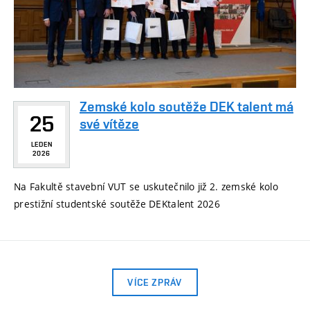
Zemské kolo soutěže DEK talent má
25
své vítěze
LEDEN
2026
Na Fakultě stavební VUT se uskutečnilo již 2. zemské kolo
prestižní studentské soutěže DEKtalent 2026
VÍCE ZPRÁV