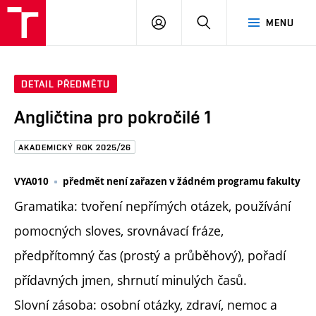
FAST
PŘIHLÁSIT
HLEDAT
MENU
VUT
SE
Brno
DETAIL PŘEDMĚTU
Angličtina pro pokročilé 1
AKADEMICKÝ ROK 2025/26
VYA010
předmět není zařazen v žádném programu fakulty
Gramatika: tvoření nepřímých otázek, používání
pomocných sloves, srovnávací fráze,
předpřítomný čas (prostý a průběhový), pořadí
přídavných jmen, shrnutí minulých časů.
Slovní zásoba: osobní otázky, zdraví, nemoc a