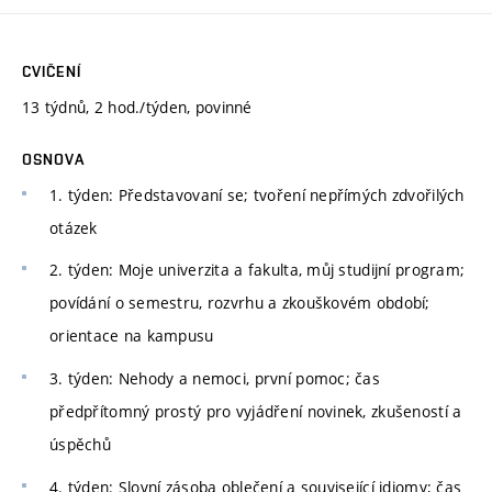
CVIČENÍ
13 týdnů, 2 hod./týden, povinné
OSNOVA
1. týden: Představovaní se; tvoření nepřímých zdvořilých
otázek
2. týden: Moje univerzita a fakulta, můj studijní program;
povídání o semestru, rozvrhu a zkouškovém období;
orientace na kampusu
3. týden: Nehody a nemoci, první pomoc; čas
předpřítomný prostý pro vyjádření novinek, zkušeností a
úspěchů
4. týden: Slovní zásoba oblečení a související idiomy; čas