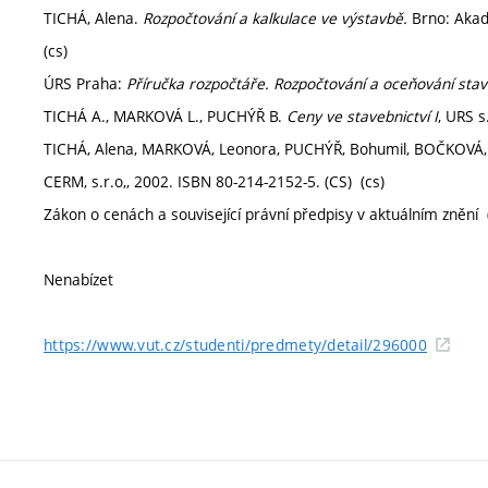
TICHÁ, Alena.
Rozpočtování a kalkulace ve výstavbě.
Brno: Akad
(cs)
ÚRS Praha:
Příručka rozpočtáře. Rozpočtování a oceňování stav
TICHÁ A., MARKOVÁ L., PUCHÝŘ B.
Ceny ve stavebnictví I
, URS s
TICHÁ, Alena, MARKOVÁ, Leonora, PUCHÝŘ, Bohumil, BOČKOVÁ,
CERM, s.r.o,, 2002. ISBN 80-214-2152-5. (CS) (cs)
Zákon o cenách a související právní předpisy v aktuálním znění 
Nenabízet
https://www.vut.cz/studenti/predmety/detail/296000