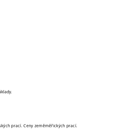
.
áklady.
řských prací. Ceny zeměměřických prací.