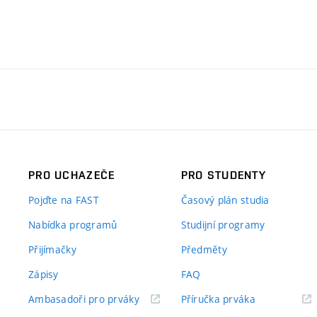
PRO UCHAZEČE
PRO STUDENTY
Pojďte na FAST
Časový plán studia
Nabídka programů
Studijní programy
Přijímačky
Předměty
Zápisy
FAQ
(externí
(externí
Ambasadoři pro prváky
Příručka prváka
odkaz)
odkaz)