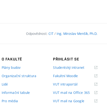
Odpovědnost:
CIT
/
Ing. Miroslav Menšík, Ph.D.
O FAKULTĚ
PŘIHLÁSIT SE
(externí
Plány budov
Studentský intranet
odkaz)
(externí
Organizační struktura
Fakultní Moodle
odkaz)
(externí
Lidé
VUT intraportál
odkaz)
(externí
Informační tabule
VUT mail na Office 365
odkaz)
(externí
Pro média
VUT mail na Google
odkaz)