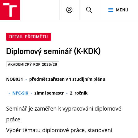
FAST
PŘIHLÁSIT
HLEDAT
MENU
VUT
SE
Brno
DETAIL PŘEDMĚTU
Diplomový seminář (K-KDK)
AKADEMICKÝ ROK 2025/26
NOB031
předmět zařazen v 1 studijním plánu
NPC-SIK
zimní semestr
2. ročník
Seminář je zaměřen k vypracování diplomové
práce.
Výběr tématu diplomové práce, stanovení