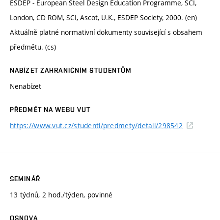
ESDEP - European Steel Design Education Programme, SCI,
London, CD ROM, SCI, Ascot, U.K., ESDEP Society, 2000. (en)
Aktuálně platné normativní dokumenty související s obsahem
předmětu. (cs)
NABÍZET ZAHRANIČNÍM STUDENTŮM
Nenabízet
PŘEDMĚT NA WEBU VUT
https://www.vut.cz/studenti/predmety/detail/298542
SEMINÁŘ
13 týdnů, 2 hod./týden, povinné
OSNOVA