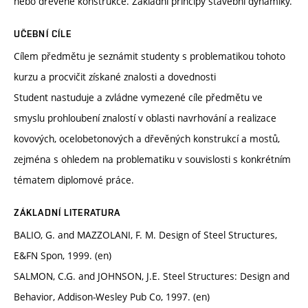
nebo dřevěné konstrukce. Základní principy stavební dynamiky.
UČEBNÍ CÍLE
Cílem předmětu je seznámit studenty s problematikou tohoto
kurzu a procvičit získané znalosti a dovednosti
Student nastuduje a zvládne vymezené cíle předmětu ve
smyslu prohloubení znalostí v oblasti navrhování a realizace
kovových, ocelobetonových a dřevěných konstrukcí a mostů,
zejména s ohledem na problematiku v souvislosti s konkrétním
tématem diplomové práce.
ZÁKLADNÍ LITERATURA
BALIO, G. and MAZZOLANI, F. M. Design of Steel Structures,
E&FN Spon, 1999. (en)
SALMON, C.G. and JOHNSON, J.E. Steel Structures: Design and
Behavior, Addison-Wesley Pub Co, 1997. (en)