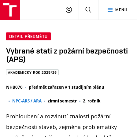
FAST
PŘIHLÁSIT
HLEDAT
MENU
VUT
SE
Brno
DETAIL PŘEDMĚTU
Vybrané stati z požární bezpečnosti
(APS)
AKADEMICKÝ ROK 2025/26
NHB070
předmět zařazen v 1 studijním plánu
NPC-ARS / ARA
zimní semestr
2. ročník
Prohloubení a rozvinutí znalostí požární
bezpečnosti staveb, zejména problematiky