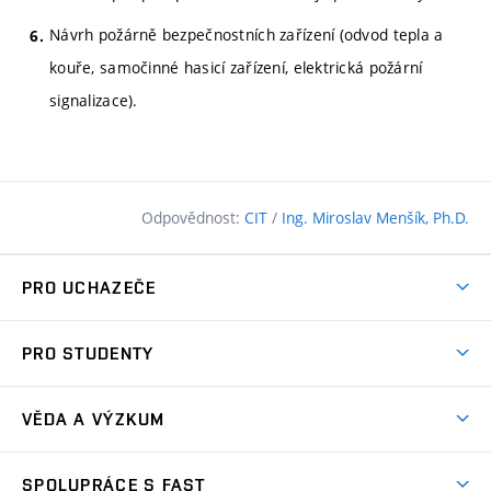
Návrh požárně bezpečnostních zařízení (odvod tepla a
kouře, samočinné hasicí zařízení, elektrická požární
signalizace).
Odpovědnost:
CIT
/
Ing. Miroslav Menšík, Ph.D.
PRO UCHAZEČE
Pojďte na FAST
PRO STUDENTY
Nabídka programů
Časový plán studia
Přijímačky
VĚDA A VÝZKUM
Studijní programy
Zápisy
Úspěchy
Předměty
SPOLUPRÁCE S FAST
(externí
Ambasadoři pro prváky