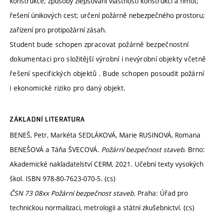
konstrukce; způsoby zlepšování vlastností konstrukcí a hmot;
řešení únikových cest; určení požárně nebezpečného prostoru;
zařízení pro protipožární zásah.
Student bude schopen zpracovat požárně bezpečnostní
dokumentaci pro složitější výrobní i nevýrobní objekty včetně
řešení specifických objektů . Bude schopen posoudit požární
i ekonomické riziko pro daný objekt.
ZÁKLADNÍ LITERATURA
BENEŠ, Petr, Markéta SEDLÁKOVÁ, Marie RUSINOVÁ, Romana
BENEŠOVÁ a Táňa ŠVECOVÁ.
Požární bezpečnost staveb
. Brno:
Akademické nakladatelství CERM, 2021. Učební texty vysokých
škol. ISBN 978-80-7623-070-5. (cs)
ČSN 73 08xx Požární bezpečnost staveb.
Praha: Úřad pro
technickou normalizaci, metrologii a státní zkušebnictví. (cs)