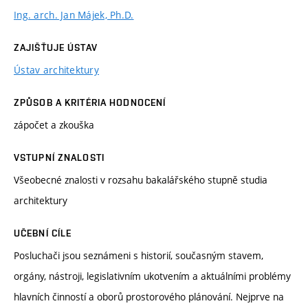
Ing. arch. Jan Májek, Ph.D.
ZAJIŠŤUJE ÚSTAV
Ústav architektury
ZPŮSOB A KRITÉRIA HODNOCENÍ
zápočet a zkouška
VSTUPNÍ ZNALOSTI
Všeobecné znalosti v rozsahu bakalářského stupně studia
architektury
UČEBNÍ CÍLE
Posluchači jsou seznámeni s historií, současným stavem,
orgány, nástroji, legislativním ukotvením a aktuálními problémy
hlavních činností a oborů prostorového plánování. Nejprve na