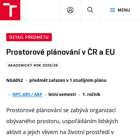
FAST
PŘIHLÁSIT
HLEDAT
MENU
VUT
SE
Brno
DETAIL PŘEDMĚTU
Prostorové plánování v ČR a EU
AKADEMICKÝ ROK 2025/26
NGA052
předmět zařazen v 1 studijním plánu
NPC-ARS / ARP
letní semestr
1. ročník
Prostorové plánování se zabývá organizací
obývaného prostoru, uspořádáním lidských
aktivit a jejich vlivem na životní prostředí v