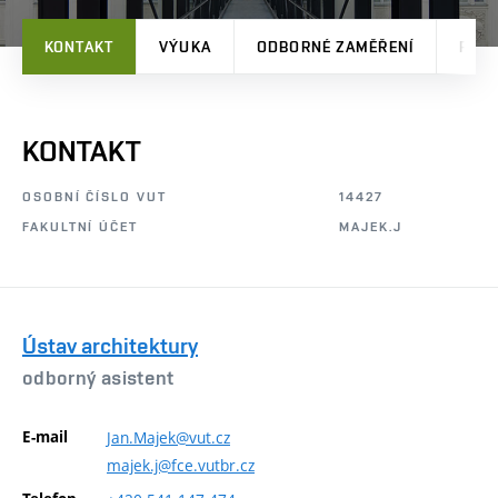
KONTAKT
VÝUKA
ODBORNÉ ZAMĚŘENÍ
PRO
KONTAKT
OSOBNÍ ČÍSLO VUT
14427
FAKULTNÍ ÚČET
MAJEK.J
Ústav architektury
odborný asistent
E-mail
Jan.Majek@vut.cz
majek.j@fce.vutbr.cz