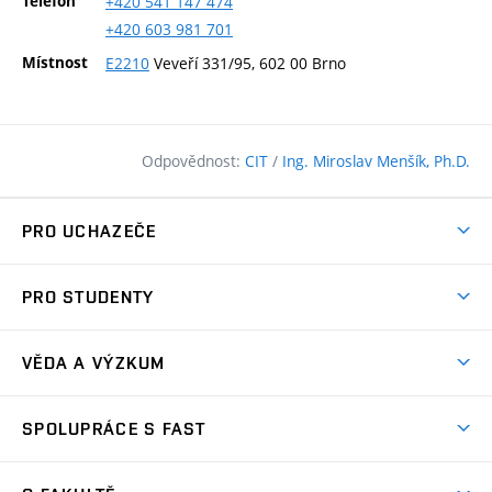
Telefon
+420
541
147
474
+420
603
981
701
Místnost
E2210
Veveří 331/95, 602 00 Brno
Odpovědnost:
CIT
/
Ing. Miroslav Menšík, Ph.D.
PRO UCHAZEČE
Pojďte na FAST
PRO STUDENTY
Nabídka programů
Časový plán studia
Přijímačky
VĚDA A VÝZKUM
Studijní programy
Zápisy
Úspěchy
Předměty
SPOLUPRÁCE S FAST
(externí
Ambasadoři pro prváky
Licence a patenty
odkaz)
FAQ
Studium MSc.
Firemní spolupráce
Centra výzkumu