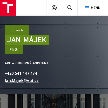
FAST
PŘIHLÁSIT
HLEDAT
MENU
VUT
SE
Brno
Ing. arch.
JAN
MÁJEK
Ph.D.
ARC – ODBORNÝ ASISTENT
+420
541
147
474
Jan.Majek@vut.cz