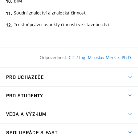
BIM
Soudní znalectví a znalecká činnost
Trestněprávní aspekty činností ve stavebnictví
Odpovědnost:
CIT
/
Ing. Miroslav Menšík, Ph.D.
PRO UCHAZEČE
Pojďte na FAST
PRO STUDENTY
Nabídka programů
Časový plán studia
Přijímačky
VĚDA A VÝZKUM
Studijní programy
Zápisy
Úspěchy
Předměty
SPOLUPRÁCE S FAST
(externí
Ambasadoři pro prváky
Licence a patenty