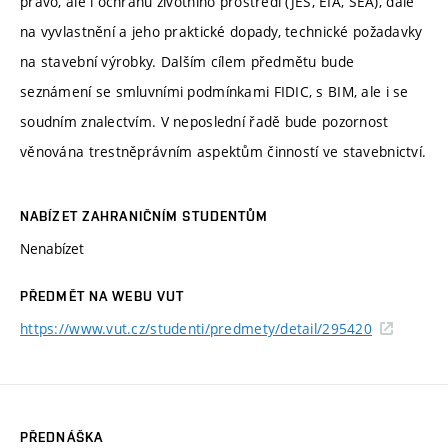
právo, ale i ochranu životního prostředí (JES, EIA, SEA), dále
na vyvlastnění a jeho praktické dopady, technické požadavky
na stavební výrobky. Dalším cílem předmětu bude
seznámení se smluvními podmínkami FIDIC, s BIM, ale i se
soudním znalectvím. V neposlední řadě bude pozornost
věnována trestněprávním aspektům činností ve stavebnictví.
NABÍZET ZAHRANIČNÍM STUDENTŮM
Nenabízet
PŘEDMĚT NA WEBU VUT
https://www.vut.cz/studenti/predmety/detail/295420
PŘEDNÁŠKA