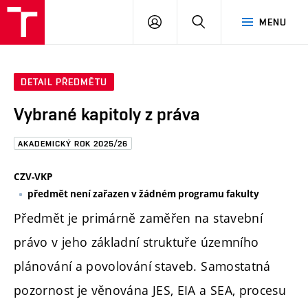
FAST
PŘIHLÁSIT
HLEDAT
MENU
VUT
SE
Brno
DETAIL PŘEDMĚTU
Vybrané kapitoly z práva
AKADEMICKÝ ROK 2025/26
CZV-VKP
předmět není zařazen v žádném programu fakulty
Předmět je primárně zaměřen na stavební
právo v jeho základní struktuře územního
plánování a povolování staveb. Samostatná
pozornost je věnována JES, EIA a SEA, procesu