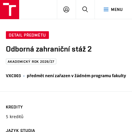
FAST
PŘIHLÁSIT
HLEDAT
MENU
VUT
SE
Brno
DETAIL PŘEDMĚTU
Odborná zahraniční stáž 2
AKADEMICKÝ ROK 2026/27
VXC003
předmět není zařazen v žádném programu fakulty
KREDITY
5 kreditů
JAZYK STUDIA