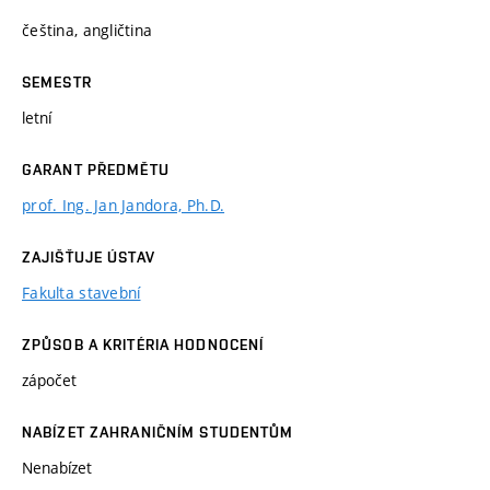
čeština, angličtina
SEMESTR
letní
GARANT PŘEDMĚTU
prof. Ing. Jan Jandora, Ph.D.
ZAJIŠŤUJE ÚSTAV
Fakulta stavební
ZPŮSOB A KRITÉRIA HODNOCENÍ
zápočet
NABÍZET ZAHRANIČNÍM STUDENTŮM
Nenabízet