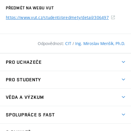
PŘEDMĚT NA WEBU VUT
https://www.vut.cz/studenti/predmety/detail/306497
Odpovědnost:
CIT
/
Ing. Miroslav Menšík, Ph.D.
PRO UCHAZEČE
Pojďte na FAST
PRO STUDENTY
Nabídka programů
Časový plán studia
Přijímačky
VĚDA A VÝZKUM
Studijní programy
Zápisy
Úspěchy
Předměty
SPOLUPRÁCE S FAST
(externí
Ambasadoři pro prváky
Licence a patenty
odkaz)
FAQ
Studium MSc.
Firemní spolupráce
Centra výzkumu