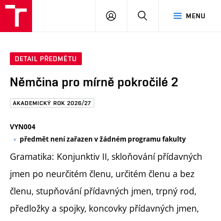
FAST
PŘIHLÁSIT
HLEDAT
MENU
VUT
SE
Brno
DETAIL PŘEDMĚTU
Němčina pro mírně pokročilé 2
AKADEMICKÝ ROK 2026/27
VYN004
předmět není zařazen v žádném programu fakulty
Gramatika: Konjunktiv II, skloňování přídavných
jmen po neurčitém členu, určitém členu a bez
členu, stupňování přídavných jmen, trpný rod,
předložky a spojky, koncovky přídavných jmen,