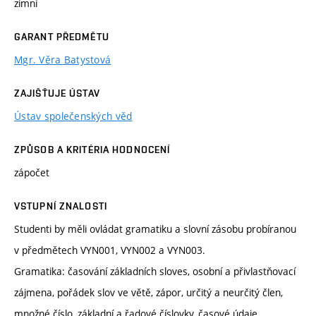
zimní
GARANT PŘEDMĚTU
Mgr. Věra Batystová
ZAJIŠŤUJE ÚSTAV
Ústav společenských věd
ZPŮSOB A KRITÉRIA HODNOCENÍ
zápočet
VSTUPNÍ ZNALOSTI
Studenti by měli ovládat gramatiku a slovní zásobu probíranou
v předmětech VYN001, VYN002 a VYN003.
Gramatika: časování základních sloves, osobní a přivlastňovací
zájmena, pořádek slov ve větě, zápor, určitý a neurčitý člen,
množné číslo, základní a řadové číslovky, časové údaje,