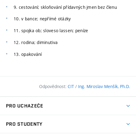
9. cestování; skloňování přídavných jmen bez členu
10. v bance; nepřímé otázky
11. spojka ob; sloveso lassen; peníze
12. rodina; diminutiva
13. opakování
Odpovědnost:
CIT
/
Ing. Miroslav Menšík, Ph.D.
PRO UCHAZEČE
Pojďte na FAST
PRO STUDENTY
Nabídka programů