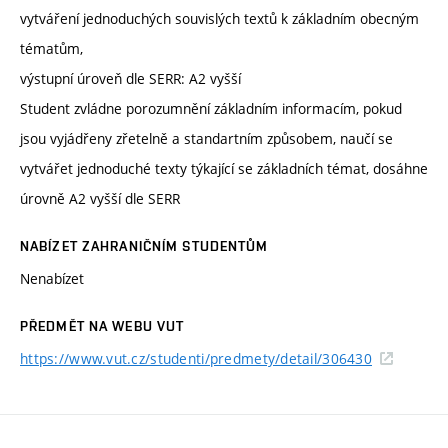
vytváření jednoduchých souvislých textů k základním obecným
tématům,
výstupní úroveň dle SERR: A2 vyšší
Student zvládne porozumnění základním informacím, pokud
jsou vyjádřeny zřetelně a standartním způsobem, naučí se
vytvářet jednoduché texty týkající se základních témat, dosáhne
úrovně A2 vyšší dle SERR
NABÍZET ZAHRANIČNÍM STUDENTŮM
Nenabízet
PŘEDMĚT NA WEBU VUT
https://www.vut.cz/studenti/predmety/detail/306430