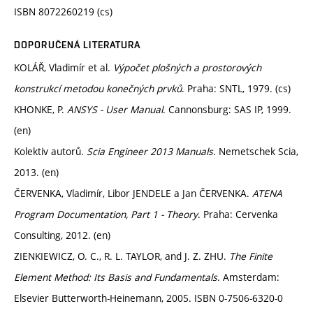
ISBN 8072260219 (cs)
DOPORUČENÁ LITERATURA
KOLÁŘ, Vladimír et al.
Výpočet plošných a prostorových
konstrukcí metodou konečných prvků
. Praha: SNTL, 1979. (cs)
KHONKE, P.
ANSYS - User Manual
. Cannonsburg: SAS IP, 1999.
(en)
Kolektiv autorů.
Scia Engineer 2013 Manuals
. Nemetschek Scia,
2013. (en)
ČERVENKA, Vladimír, Libor JENDELE a Jan ČERVENKA.
ATENA
Program Documentation, Part 1 - Theory
. Praha: Cervenka
Consulting, 2012. (en)
ZIENKIEWICZ, O. C., R. L. TAYLOR, and J. Z. ZHU.
The Finite
Element Method: Its Basis and Fundamentals
. Amsterdam:
Elsevier Butterworth-Heinemann, 2005. ISBN 0-7506-6320-0