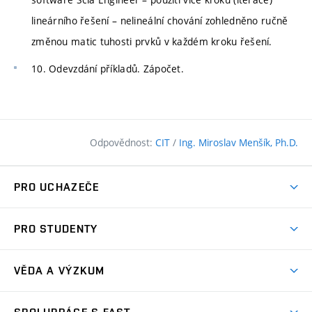
lineárního řešení – nelineální chování zohledněno ručně
změnou matic tuhosti prvků v každém kroku řešení.
10. Odevzdání příkladů. Zápočet.
Odpovědnost:
CIT
/
Ing. Miroslav Menšík, Ph.D.
PRO UCHAZEČE
Pojďte na FAST
PRO STUDENTY
Nabídka programů
Časový plán studia
Přijímačky
VĚDA A VÝZKUM
Studijní programy
Zápisy
Úspěchy
Předměty