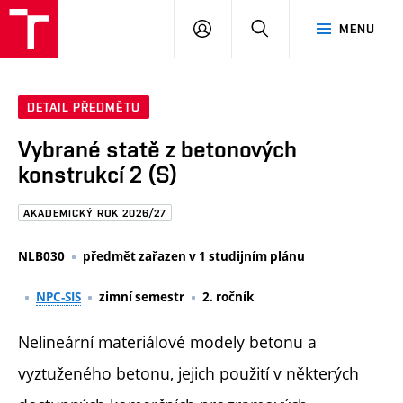
FAST
PŘIHLÁSIT
HLEDAT
MENU
VUT
SE
Brno
DETAIL PŘEDMĚTU
Vybrané statě z betonových
konstrukcí 2 (S)
AKADEMICKÝ ROK 2026/27
NLB030
předmět zařazen v 1 studijním plánu
NPC-SIS
zimní semestr
2. ročník
Nelineární materiálové modely betonu a
vyztuženého betonu, jejich použití v některých