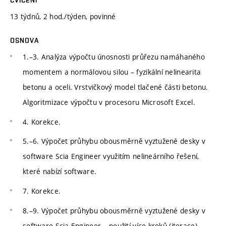
13 týdnů, 2 hod./týden, povinné
OSNOVA
1.–3. Analýza výpočtu únosnosti průřezu namáhaného
momentem a normálovou silou – fyzikální nelinearita
betonu a oceli. Vrstvičkový model tlačené části betonu.
Algoritmizace výpočtu v procesoru Microsoft Excel.
4. Korekce.
5.–6. Výpočet průhybu obousměrně vyztužené desky v
software Scia Engineer využitím nelineárního řešení,
které nabízí software.
7. Korekce.
8.–9. Výpočet průhybu obousměrně vyztužené desky v
software Scia Engineer – použití více kroků (iterace)