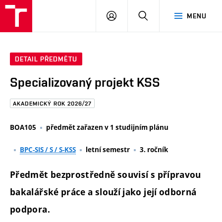
FAST
PŘIHLÁSIT
HLEDAT
MENU
VUT
SE
Brno
DETAIL PŘEDMĚTU
Specializovaný projekt KSS
AKADEMICKÝ ROK 2026/27
BOA105
předmět zařazen v 1 studijním plánu
BPC-SIS / S / S-KSS
letní semestr
3. ročník
Předmět bezprostředně souvisí s přípravou
bakalářské práce a slouží jako její odborná
podpora.