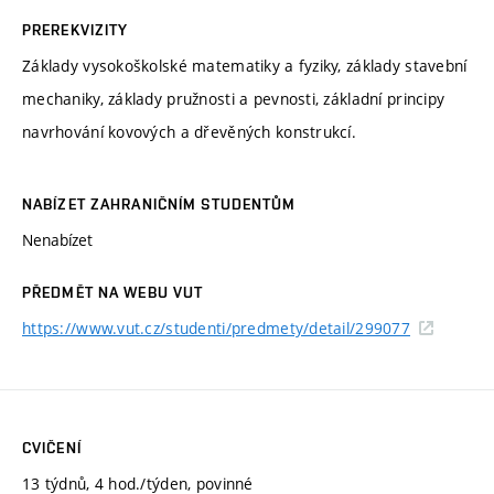
PREREKVIZITY
Základy vysokoškolské matematiky a fyziky, základy stavební
mechaniky, základy pružnosti a pevnosti, základní principy
navrhování kovových a dřevěných konstrukcí.
NABÍZET ZAHRANIČNÍM STUDENTŮM
Nenabízet
PŘEDMĚT NA WEBU VUT
https://www.vut.cz/studenti/predmety/detail/299077
CVIČENÍ
13 týdnů, 4 hod./týden, povinné