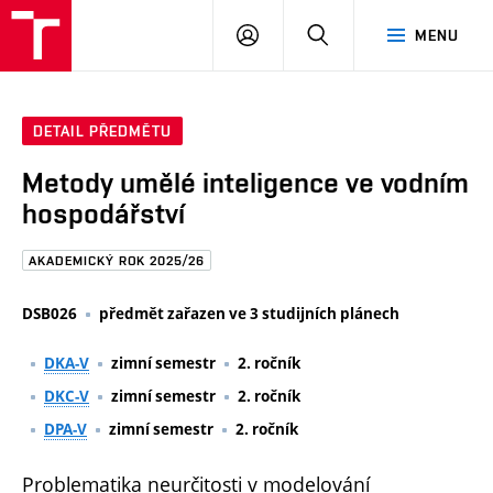
FAST
PŘIHLÁSIT
HLEDAT
MENU
VUT
SE
Brno
DETAIL PŘEDMĚTU
Metody umělé inteligence ve vodním
hospodářství
AKADEMICKÝ ROK 2025/26
DSB026
předmět zařazen ve 3 studijních plánech
DKA-V
zimní semestr
2. ročník
DKC-V
zimní semestr
2. ročník
DPA-V
zimní semestr
2. ročník
Problematika neurčitosti v modelování