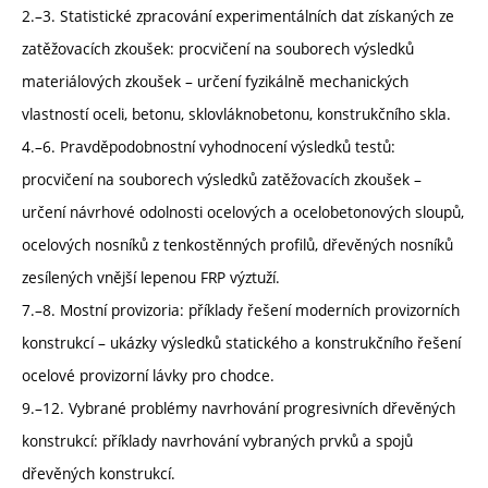
2.–3. Statistické zpracování experimentálních dat získaných ze
zatěžovacích zkoušek: procvičení na souborech výsledků
materiálových zkoušek – určení fyzikálně mechanických
vlastností oceli, betonu, sklovláknobetonu, konstrukčního skla.
4.–6. Pravděpodobnostní vyhodnocení výsledků testů:
procvičení na souborech výsledků zatěžovacích zkoušek –
určení návrhové odolnosti ocelových a ocelobetonových sloupů,
ocelových nosníků z tenkostěnných profilů, dřevěných nosníků
zesílených vnější lepenou FRP výztuží.
7.–8. Mostní provizoria: příklady řešení moderních provizorních
konstrukcí – ukázky výsledků statického a konstrukčního řešení
ocelové provizorní lávky pro chodce.
9.–12. Vybrané problémy navrhování progresivních dřevěných
konstrukcí: příklady navrhování vybraných prvků a spojů
dřevěných konstrukcí.