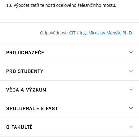
13. Výpočet zatížitelnosti ocelového železničního mostu.
Odpovědnost:
CIT
/
Ing. Miroslav Menšík, Ph.D.
PRO UCHAZEČE
Pojďte na FAST
PRO STUDENTY
Nabídka programů
Časový plán studia
Přijímačky
VĚDA A VÝZKUM
Studijní programy
Zápisy
Úspěchy
Předměty
SPOLUPRÁCE S FAST
(externí
Ambasadoři pro prváky
Licence a patenty
odkaz)
FAQ
Studium MSc.
Firemní spolupráce
Centra výzkumu
O FAKULTĚ
(externí
Příručka prváka
Přípravné kurzy
Zahraniční spolupráce
odkaz)
Oblasti výzkumu
Studium a práce v zahraničí