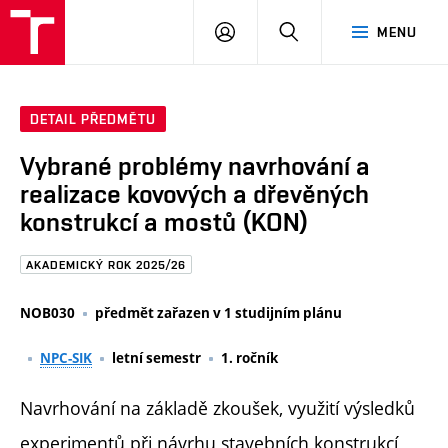
FAST
PŘIHLÁSIT
HLEDAT
MENU
VUT
SE
Brno
DETAIL PŘEDMĚTU
Vybrané problémy navrhování a
realizace kovových a dřevěných
konstrukcí a mostů (KON)
AKADEMICKÝ ROK 2025/26
NOB030
předmět zařazen v 1 studijním plánu
NPC-SIK
letní semestr
1. ročník
Navrhování na základě zkoušek, využití výsledků
experimentů při návrhu stavebních konstrukcí,