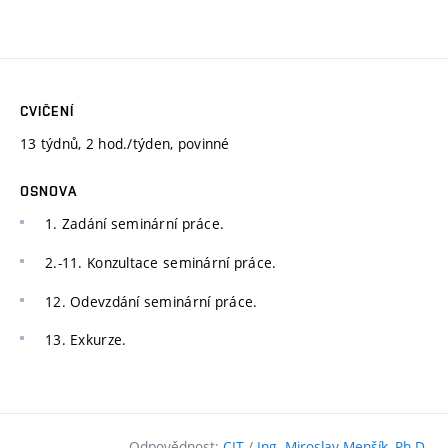
CVIČENÍ
13 týdnů, 2 hod./týden, povinné
OSNOVA
1. Zadání seminární práce.
2.-11. Konzultace seminární práce.
12. Odevzdání seminární práce.
13. Exkurze.
Odpovědnost:
CIT
/
Ing. Miroslav Menšík, Ph.D.