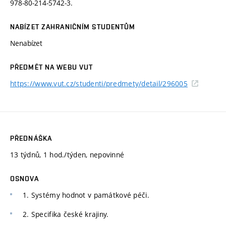
978-80-214-5742-3.
NABÍZET ZAHRANIČNÍM STUDENTŮM
Nenabízet
PŘEDMĚT NA WEBU VUT
https://www.vut.cz/studenti/predmety/detail/296005
PŘEDNÁŠKA
13 týdnů, 1 hod./týden, nepovinné
OSNOVA
1. Systémy hodnot v památkové péči.
2. Specifika české krajiny.