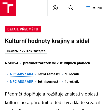
FAST
PŘIHLÁSIT
HLEDAT
MENU
VUT
SE
Brno
DETAIL PŘEDMĚTU
Kulturní hodnoty krajiny a sídel
AKADEMICKÝ ROK 2025/26
NGB054
předmět zařazen ve 2 studijních plánech
NPC-ARS / ARA
letní semestr
1. ročník
NPC-ARS / ARP
letní semestr
1. ročník
Předmět doplňuje a rozšiřuje znalosti v oblasti
kulturního a přírodního dědictví a klade si za cíl