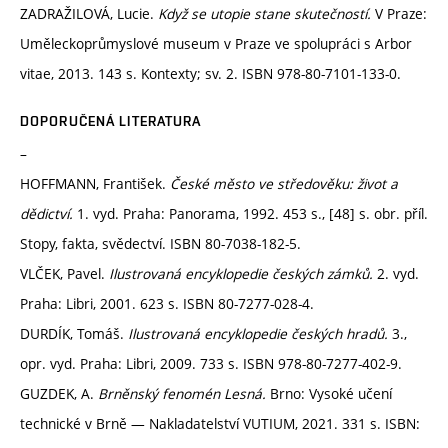
ZADRAŽILOVÁ, Lucie.
Když se utopie stane skutečností.
V Praze:
Uměleckoprůmyslové museum v Praze ve spolupráci s Arbor
vitae, 2013. 143 s. Kontexty; sv. 2. ISBN 978-80-7101-133-0.
DOPORUČENÁ LITERATURA
–
HOFFMANN, František.
České město ve středověku: život a
dědictví.
1. vyd. Praha: Panorama, 1992. 453 s., [48] s. obr. příl.
Stopy, fakta, svědectví. ISBN 80-7038-182-5.
VLČEK, Pavel.
Ilustrovaná encyklopedie českých zámků.
2. vyd.
Praha: Libri, 2001. 623 s. ISBN 80-7277-028-4.
DURDÍK, Tomáš.
Ilustrovaná encyklopedie českých hradů.
3.,
opr. vyd. Praha: Libri, 2009. 733 s. ISBN 978-80-7277-402-9.
GUZDEK, A.
Brněnský fenomén Lesná.
Brno: Vysoké učení
technické v Brně — Nakladatelství VUTIUM, 2021. 331 s. ISBN: