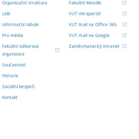
(externí
Organizační struktura
Fakultní Moodle
odkaz)
(externí
Lidé
VUT intraportál
odkaz)
(externí
Informační tabule
VUT mail na Office 365
odkaz)
(externí
Pro média
VUT mail na Google
odkaz)
(externí
Fakultní odborová
Zaměstnanecký intranet
(externí
odkaz)
organizace
odkaz)
Současnost
Historie
Sociální bezpečí
Kontakt