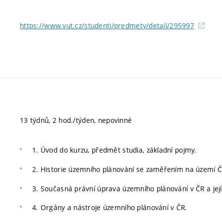
https://www.vut.cz/studenti/predmety/detail/295997
13 týdnů, 2 hod./týden, nepovinné
1. Úvod do kurzu, předmět studia, základní pojmy.
2. Historie územního plánování se zaměřením na území Č
3. Současná právní úprava územního plánování v ČR a její
4. Orgány a nástroje územního plánování v ČR.