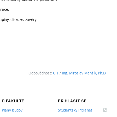
práce.
piny, diskuze, závěry.
Odpovědnost:
CIT
/
Ing. Miroslav Menšík, Ph.D.
O FAKULTĚ
PŘIHLÁSIT SE
(externí
Plány budov
Studentský intranet
odkaz)