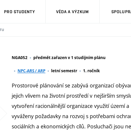
PRO STUDENTY
VĚDA A VÝZKUM
SPOLUPRÁ
TU
NGA052
předmět zařazen v 1 studijním plánu
NPC-ARS / ARP
letní semestr
1. ročník
Prostorové plánování se zabývá organizací obývan
jejich vlivem na životní prostředí v nejširším smys
vytvoření racionálnější organizace využití území a 
vyváženy požadavky na rozvoj s potřebami ochran
sociálních a ekonomických cílů. Posluchači jsou n