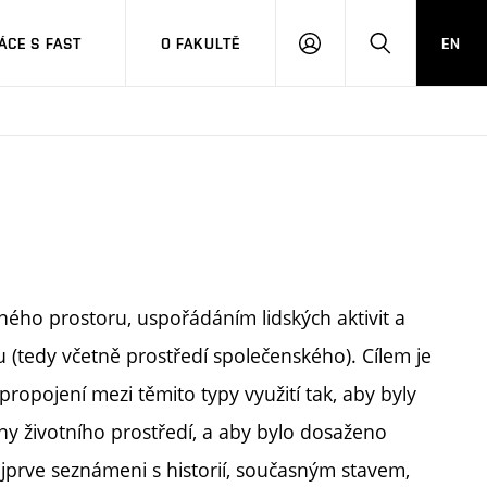
CE S FAST
O FAKULTĚ
EN
PŘIHLÁSIT
HLEDAT
SE
ého prostoru, uspořádáním lidských aktivit a
lu (tedy včetně prostředí společenského). Cílem je
propojení mezi těmito typy využití tak, aby byly
y životního prostředí, a aby bylo dosaženo
ejprve seznámeni s historií, současným stavem,