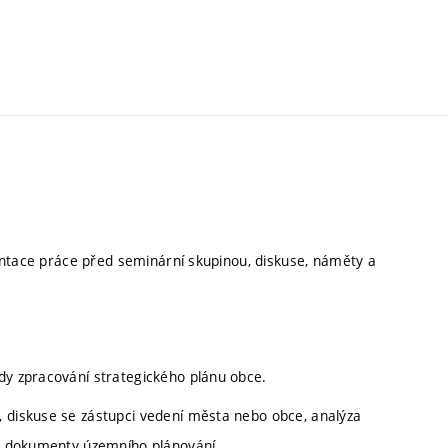
entace práce před seminární skupinou, diskuse, náměty a
dy zpracování strategického plánu obce.
, diskuse se zástupci vedení města nebo obce, analýza
 na dokumenty územního plánování.