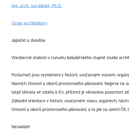
Ing. arch. Jan Májek, Ph.D.
Ústav architektury
zápočet a zkouška
Všeobecné znalosti v rozsahu bakalářského stupně studia archi
Posluchači jsou seznámeni s historií, současným stavem, orgány,
hlavních činností a oborů prostorového plánování. Nejprve na ú
tatáž témata ve vztahu k EU, přičemž je věnována pozornost zá
Základní orientace v historii, současném stavu, orgánech, nástro
činností a oborů prostorového plánování, a to jak na území ČR, 
Nenabízet