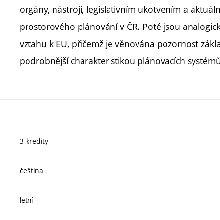
orgány, nástroji, legislativním ukotvením a aktuá
prostorového plánování v ČR. Poté jsou analogic
vztahu k EU, přičemž je věnována pozornost zákl
podrobnější charakteristikou plánovacích systém
3 kredity
čeština
letní