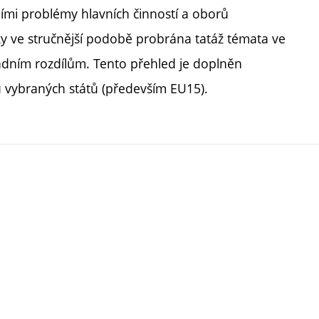
lními problémy hlavních činností a oborů
ky ve stručnější podobě probrána tatáž témata ve
adním rozdílům. Tento přehled je doplněn
ů vybraných států (především EU15).