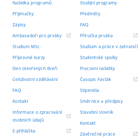
Nabídka programů
Studijní programy
Přijímačky
Předměty
Zápisy
FAQ
(externí
(externí
Ambasadoři pro prváky
Příručka prváka
odkaz)
odkaz)
Studium MSc.
Studium a práce v zahraničí
Přípravné kurzy
Studentské spolky
Den otevřených dveří
Pracovní nabídky
(externí
Celoživotní vzdělávání
Časopis Fasťák
odkaz)
FAQ
Stipendia
Kontakt
Směrnice a předpisy
Informace o zpracování
Stavební slovník
(externí
osobních údajů
Kontakt
odkaz)
(externí
E-přihláška
(externí
Závěrečné práce
odkaz)