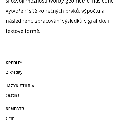
si osvojí možnosti tvorby geometrie, následné
vytvoření sítě konečných prvků, výpočtu a
následného zpracování výsledků v grafické i
textové formě.
KREDITY
2 kredity
JAZYK STUDIA
čeština
SEMESTR
zimní