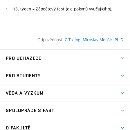
13. týden – Zápočtový test (dle pokynů vyučujícího).
Odpovědnost:
CIT
/
Ing. Miroslav Menšík, Ph.D.
PRO UCHAZEČE
Pojďte na FAST
PRO STUDENTY
Nabídka programů
Časový plán studia
Přijímačky
VĚDA A VÝZKUM
Studijní programy
Zápisy
Úspěchy
Předměty
SPOLUPRÁCE S FAST
(externí
Ambasadoři pro prváky
Licence a patenty
odkaz)
FAQ
Studium MSc.
Firemní spolupráce
Centra výzkumu
O FAKULTĚ
(externí
Příručka prváka