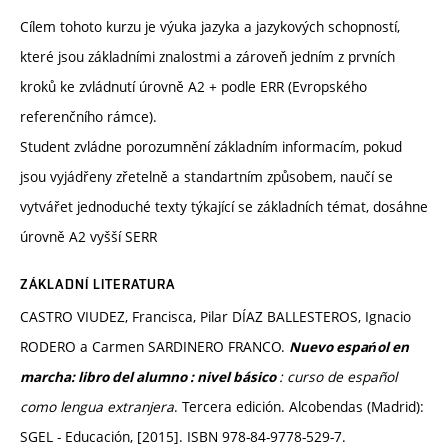
Cílem tohoto kurzu je výuka jazyka a jazykových schopností,
které jsou základními znalostmi a zároveň jedním z prvních
kroků ke zvládnutí úrovně A2 + podle ERR (Evropského
referenčního rámce).
Student zvládne porozumnění základním informacím, pokud
jsou vyjádřeny zřetelně a standartním způsobem, naučí se
vytvářet jednoduché texty týkající se základních témat, dosáhne
úrovně A2 vyšší SERR
ZÁKLADNÍ LITERATURA
CASTRO VIUDEZ, Francisca, Pilar DÍAZ BALLESTEROS, Ignacio
RODERO a Carmen SARDINERO FRANCO.
Nuevo espańol en
: curso de español
marcha: libro del alumno : nivel básico
como lengua extranjera
. Tercera edición. Alcobendas (Madrid):
SGEL - Educación, [2015]. ISBN 978-84-9778-529-7.