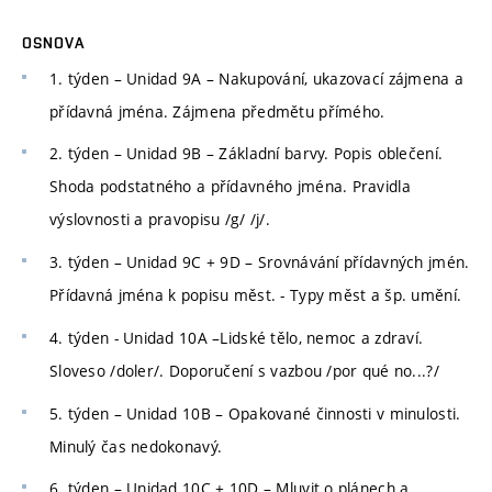
OSNOVA
1. týden – Unidad 9A – Nakupování, ukazovací zájmena a
přídavná jména. Zájmena předmětu přímého.
2. týden – Unidad 9B – Základní barvy. Popis oblečení.
Shoda podstatného a přídavného jména. Pravidla
výslovnosti a pravopisu /g/ /j/.
3. týden – Unidad 9C + 9D – Srovnávání přídavných jmén.
Přídavná jména k popisu měst. - Typy měst a šp. umění.
4. týden - Unidad 10A –Lidské tělo, nemoc a zdraví.
Sloveso /doler/. Doporučení s vazbou /por qué no...?/
5. týden – Unidad 10B – Opakované činnosti v minulosti.
Minulý čas nedokonavý.
6. týden – Unidad 10C + 10D – Mluvit o plánech a