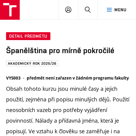
FAST
PŘIHLÁSIT
HLEDAT
MENU
VUT
SE
Brno
DETAIL PŘEDMĚTU
Španělština pro mírně pokročilé
AKADEMICKÝ ROK 2025/26
VYS003
předmět není zařazen v žádném programu fakulty
Obsah tohoto kurzu jsou minulé časy a jejich
použití, zejména při popisu minulých dějů. Použití
neosobních vazeb pro potřeby vyjádření
povinností. Nálady a přídavná jména, která je
popisují. Ve vztahu k člověku se zaměřuje i na