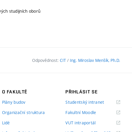
vých studijních oborů
Odpovědnost:
CIT
/
Ing. Miroslav Menšík, Ph.D.
O FAKULTĚ
PŘIHLÁSIT SE
(externí
Plány budov
Studentský intranet
odkaz)
(externí
Organizační struktura
Fakultní Moodle
odkaz)
(externí
Lidé
VUT intraportál
odkaz)