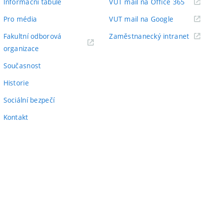
(externí
Informační tabule
VUT mail na Office 365
odkaz)
(externí
Pro média
VUT mail na Google
odkaz)
(externí
Fakultní odborová
Zaměstnanecký intranet
(externí
odkaz)
organizace
odkaz)
Současnost
Historie
Sociální bezpečí
Kontakt