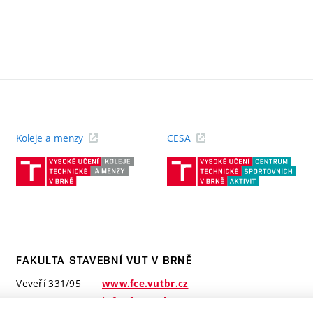
Koleje a menzy
CESA
(externí
(ext
odkaz)
odk
FAKULTA STAVEBNÍ VUT V BRNĚ
Veveří 331/95
www.fce.vutbr.cz
602 00 Brno
info@fce.vutbr.cz