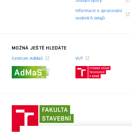
Studijní opory
odkaz)
Informace o zpracování
(externí
osobních údajů
odkaz)
MOŽNÁ JEŠTĚ HLEDÁTE
Centrum AdMaS
VUT
(externí
(externí
odkaz)
odkaz)
Fakulta
stavební
VUT
v