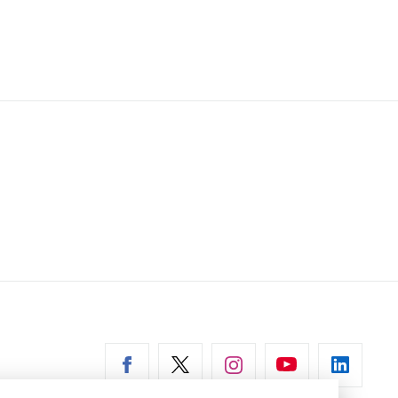
erní
az)