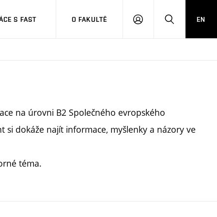
CE S FAST
O FAKULTĚ
EN
PŘIHLÁSIT
HLEDAT
SE
tace na úrovni B2 Společného evropského
t si dokáže najít informace, myšlenky a názory ve
orné téma.