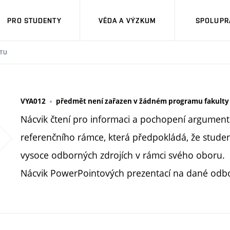
PRO STUDENTY
VĚDA A VÝZKUM
SPOLUPRÁ
TU
VYA012
předmět není zařazen v žádném programu fakulty
Nácvik čtení pro informaci a pochopení argumen
referenčního rámce, která předpokládá, že studen
vysoce odborných zdrojích v rámci svého oboru.
Nácvik PowerPointových prezentací na dané odb