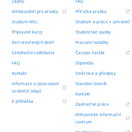
Zápisy
FAQ
(externí
(externí
Ambasadoři pro prváky
Příručka prváka
odkaz)
odkaz)
Studium MSc.
Studium a práce v zahraničí
Přípravné kurzy
Studentské spolky
Den otevřených dveří
Pracovní nabídky
(externí
Celoživotní vzdělávání
Časopis Fasťák
odkaz)
FAQ
Stipendia
Kontakt
Směrnice a předpisy
Informace o zpracování
Stavební slovník
(externí
osobních údajů
Kontakt
odkaz)
(externí
E-přihláška
(externí
Závěrečné práce
odkaz)
odkaz)
Knihovnické informační
(externí
centrum
odkaz)
(externí